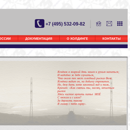
+7 (495) 532-09-82
РОССИИ
ДОКУМЕНТАЦИЯ
О ХОЛДИНГЕ
КОНТАКТЫ
Ягнёнок в жаркий день зашел к ручью напиться;
И надобно ж беде случиться,
Что около тех мест голодный рыскал Волк.
Ягнёнка видит он, на добычу стремится;
Но, делу дать хотя законный вид и толк,
Кричит: «Как смеешь ты, наглец, нечистым
рылом
Здесь чистое мутить питье МОЁ
С песком и с илом?
За дерзость такову
Я голову с тебя сорву».