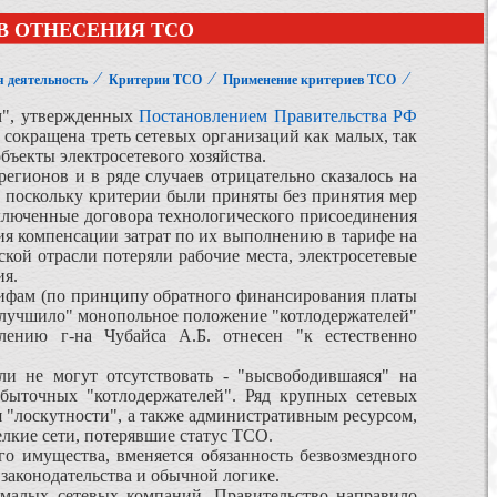
В ОТНЕСЕНИЯ ТСО
⁄
⁄
⁄
я деятельность
Критерии ТСО
Применение критериев ТСО
м", утвержденных
Постановлением Правительства РФ
а сокращена треть сетевых организаций как малых, так
ъекты электросетевого хозяйства.
гионов и в ряде случаев отрицательно сказалось на
, поскольку критерии были приняты без принятия мер
ключенные договора технологического присоединения
вия компенсации затрат по их выполнению в тарифе на
кой отрасли потеряли рабочие места, электросетевые
ия.
ифам (по принципу обратного финансирования платы
 "улучшило" монопольное положение "котлодержателей"
ению г-на Чубайса А.Б. отнесен "к естественно
ли не могут отсутствовать - "высвободившаяся" на
быточных "котлодержателей". Ряд крупных сетевых
 "лоскутности", а также административным ресурсом,
елкие сети, потерявшие статус ТСО.
го имущества, вменяется обязанность безвозмездного
законодательства и обычной логике.
 малых сетевых компаний, Правительство направило