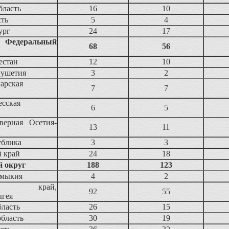
бласть
16
10
сть
5
4
ург
24
17
 Федеральный
68
56
естан
12
10
гушетия
3
2
арская
7
7
есская
6
5
верная Осетия-
13
11
ублика
3
3
 край
24
18
 округ
188
123
лмыкия
4
2
ский край,
92
55
ыгея
бласть
26
15
область
30
19