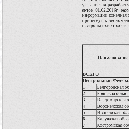
указание на разработ
актов 01.02.2016г. ра
информации конечная за
прибегнут к экономич
настройки электросете
Наименование
ВСЕГО
Центральный Федера
1
Белгородская об
2
Брянская област
3
Владимирская о
4
Воронежская об
5
Ивановская обл
6
Калужская обла
7
Костромская об