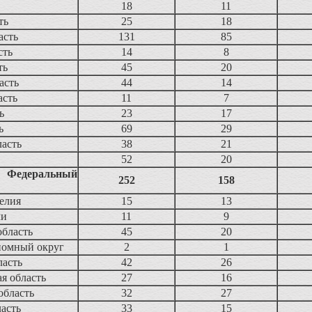
18
11
ть
25
18
асть
131
85
сть
14
8
ть
45
20
асть
44
14
асть
11
7
ь
23
17
ь
69
29
ласть
38
21
52
20
 Федеральный
252
158
елия
15
13
ми
11
9
область
45
20
номный округ
2
1
ласть
42
26
я область
27
16
область
32
27
асть
33
15