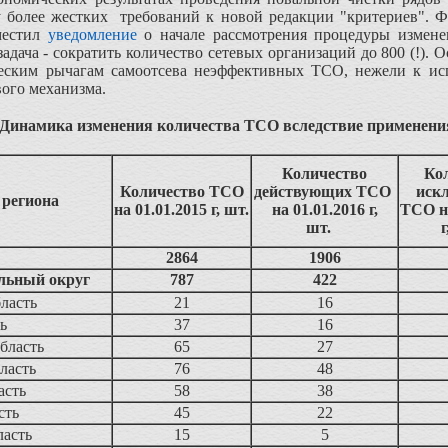
ку более жестких требований к новой редакции "критериев". 
зместил
уведомление
о начале рассмотрения процедуры измене
дача - сократить количество сетевых организаций до 800 (!). О
еским рычагам самоотсева неэффективных ТСО, нежели к ис
вого механизма.
Динамика изменения количества ТСО вследствие применени
Количество
Ко
Количество ТСО
действующих ТСО
иск
 региона
на 01.01.2015 г, шт.
на 01.01.2016 г,
ТСО на
шт.
2864
1906
льный округ
787
422
ласть
21
16
ь
37
16
бласть
65
27
ласть
76
48
асть
58
38
сть
45
22
ласть
15
5