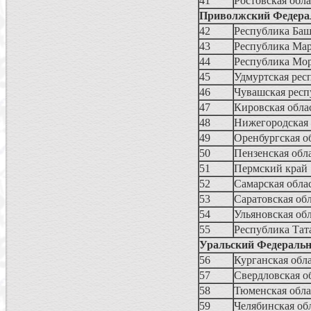
41
Ростовская обла
Приволжский Федера
42
Республика Баш
43
Республика Ма
44
Республика Мо
45
Удмуртская рес
46
Чувашская респ
47
Кировская обла
48
Нижегородская 
49
Оренбургская о
50
Пензенская обл
51
Пермский край
52
Самарская обла
53
Саратовская об
54
Ульяновская об
55
Республика Тат
Уральский Федераль
56
Курганская обл
57
Свердловская о
58
Тюменская обла
59
Челябинская об