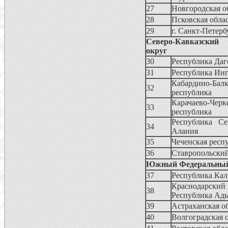
27
Новгородская о
28
Псковская обла
29
г. Санкт-Петерб
Северо-Кавказский
округ
30
Республика Даг
31
Республика Ин
Кабардино-Балк
32
республика
Карачаево-Черк
33
республика
Республика Се
34
Алания
35
Чеченская респ
36
Ставропольский
Южный Федеральный
37
Республика Ка
Краснодар
38
Республика Ад
39
Астраханская о
40
Волгоградская 