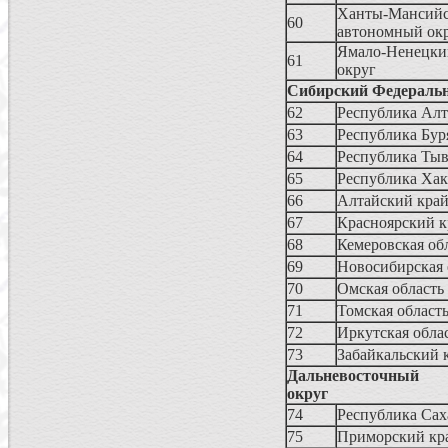
Ханты-Мансий
60
автономный ок
Ямало-Ненецк
61
округ
Сибирский Федераль
62
Республика Ал
63
Республика Бур
64
Республика Ты
65
Республика Хак
66
Алтайский кра
67
Красноярский к
68
Кемеровская об
69
Новосибирская 
70
Омская область
71
Томская област
72
Иркутская обла
73
Забайкальский 
Дальневосточный
округ
74
Республика Сах
75
Приморский кр