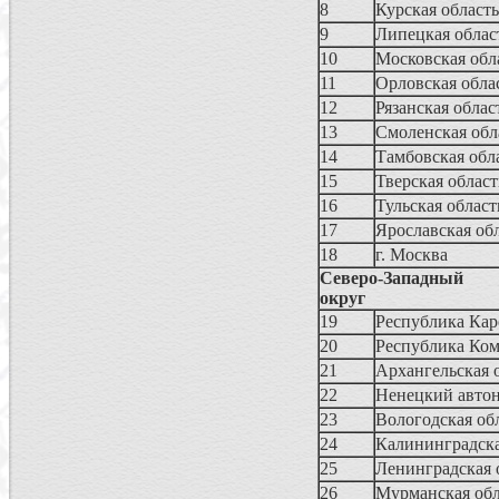
8
Курская область
9
Липецкая облас
10
Московская обл
11
Орловская обла
12
Рязанская облас
13
Смоленская обл
14
Тамбовская обл
15
Тверская област
16
Тульская област
17
Ярославская об
18
г. Москва
Северо-Западный
округ
19
Республика Кар
20
Республика Ко
21
Архангельская 
22
Ненецкий авто
23
Вологодская об
24
Калининградска
25
Ленинградская 
26
Мурманская обл