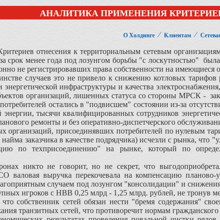
АНАЛИТИКА ПРИМЕНЕНИЯ КРИТЕРИЕ
⁄
⁄
О Холдинге
Клиентам
Сетева
Критериев отнесения к территориальным сетевым организация
 , за срок менее года под лозунгом борьбы "с лоскутностью" был
онно не регистрировавших права собственности на имеющиеся об
стве случаев это не привело к снижению котловых тарифов ре
 энергетической инфраструктуры и качества электроснабжения
бъектов организаций, лишенных статуса со стороны МРСК - за
 потребителей остались в "подвисшем" состоянии из-за отсутст
й энергии, тысячи квалифицированных сотрудников энергетичес
планового ремонты и без оперативно-диспетчерского обслуживан
ых организаций, присоединявших потребителей по нулевым тар
м найма заказчика в качестве подрядчика) исчезли с рынка, что
цию по техприсоединению" на рынке, который по определ
онах никто не говорит, но не секрет, что выгодоприобрета
О валовая выручка перекочевала на компенсацию планово-у
лагоприятным случаем под лозунгом "консолидации" и снижения
пных игроков с НВВ 0,25 млрд - 1,25 млрд. рублей, не тронув м
что собственник сетей обязан нести "бремя содержания" свое
жания транзитных сетей, что противоречит нормам гражданского 
ономических результатах проведения повальной чистки рядов