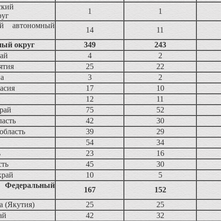
ский
1
1
руг
ий автономный
14
11
ный округ
349
243
тай
4
2
ятия
25
22
ва
3
2
асия
17
10
й
12
11
рай
75
52
ласть
42
30
область
39
29
54
34
ь
23
16
сть
45
30
край
10
5
 Федеральный
167
152
а (Якутия)
25
25
ай
42
32