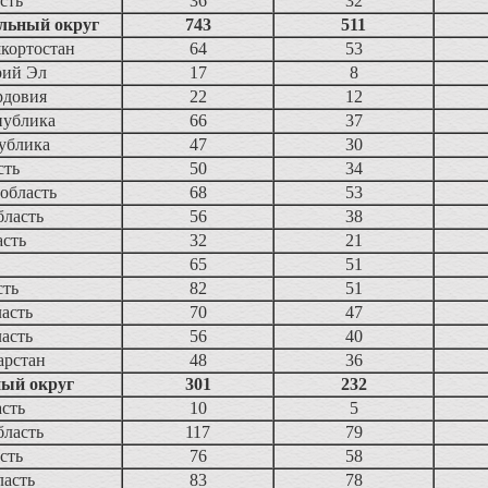
сть
36
32
льный округ
743
511
кортостан
64
53
рий Эл
17
8
рдовия
22
12
публика
66
37
ублика
47
30
сть
50
34
область
68
53
бласть
56
38
асть
32
21
65
51
сть
82
51
ласть
70
47
ласть
56
40
арстан
48
36
ный округ
301
232
асть
10
5
бласть
117
79
сть
76
58
ласть
83
78