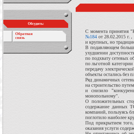
Обсудить:
С момента принятия "
Обратная
№184
от 28.02.2015 г.
связь
и крупных, но традици
В подавляющем большин
ухудшении доступности
по подхвату сетевых о
по льготной категории
передачу электрическо
объекты остались без 
Ряд динамичных сетев
на строительство путе
и снизило "конкурен
монопольному".
О положительных стор
содержание данных ТС
компаний, пользуясь б
поглотило наиболее кру
Под прикрытием того, 
оказания услуги содер
Не отчитавшись об эк