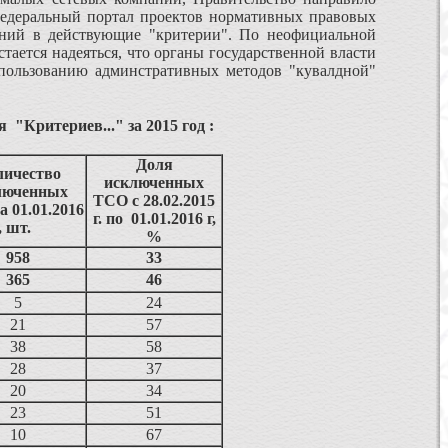
Федеральный портал проектов нормативных правовых
ний в действующие "критерии". По неофициальной
стается надеяться, что органы государственной власти
пользованию админстративных методов "кувалдной"
я "Критериев..."
за 2015 год
:
Доля
личество
исключенных
люченных
ТСО с 28.02.2015
 01.01.2016
г. по 01.01.2016 г,
г, шт.
%
958
33
365
46
5
24
21
57
38
58
28
37
20
34
23
51
10
67