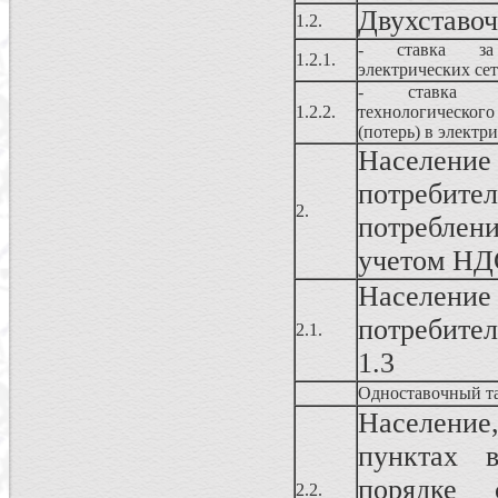
Двухставо
1.2.
- ставка за
1.2.1.
электрических се
- ставка 
1.2.2.
технологичес
(потерь) в электр
Населен
потреби
2.
потреблен
учетом НД
Населен
потребител
2.1.
1.3
Одноставочный т
Населени
пунктах 
порядке 
2.2.