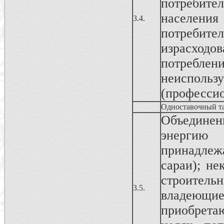
потребите
населен
3.4.
потреби
израсходо
потреблен
неисполь
(профессио
Одноставочный т
Объединен
энергию
принадлеж
сараи); не
строитель
3.5.
владеющ
приобрета