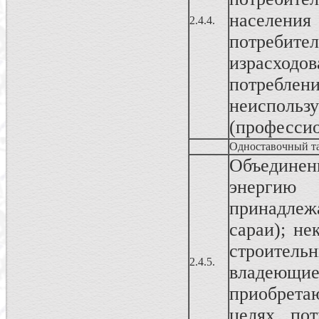
населен
2.4.4.
потреби
израсходо
потреблен
неисполь
(профессио
Одноставочный т
Объединен
энергию
принадлеж
сараи); не
строитель
2.4.5.
владеющ
приобрета
целях пот