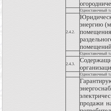
огородниче
Одноставочный т
Юридичес
энергию (м
помещения
2.4.2.
раздельног
помещени
Одноставочный т
Содержа
2.4.3.
организац
Одноставочный т
Гаранти
энергосн
электриче
продажи н
потребите