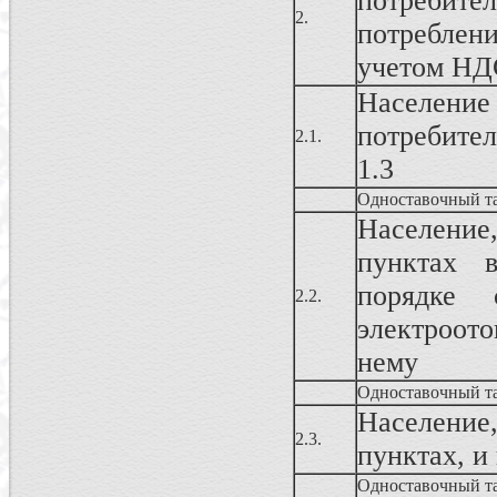
потреби
2.
потреблен
учетом НД
Населен
потребител
2.1.
1.3
Одноставочный т
Населени
пунктах 
порядке 
2.2.
электроот
нему
Одноставочный т
Населени
2.3.
пунктах, и
Одноставочный т