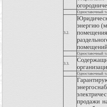
огородниче
Одноставочный т
Юридичес
энергию (м
помещения
3.2.
раздельног
помещени
Одноставочный т
Содержа
3.3.
организац
Одноставочный т
Гаранти
энергосн
электриче
продажи н