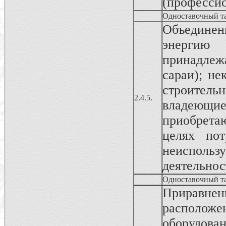
(профессио
Одноставочный т
Объединен
энергию
принадлеж
сараи); не
строитель
2.4.5.
владеющ
приобрета
целях пот
неисполь
деятельнос
Одноставочный т
Приравнен
расположен
оборудова