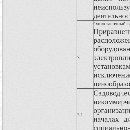
неисполь
деятельнос
Одноставочный т
Приравнен
расположен
оборудова
электроп
3.
установк
исключен
ценообразо
Садовод
некоммерч
организац
3.1.
началах д
социально