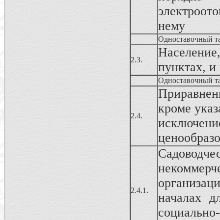
электроот
нему
Одноставочный т
Населени
2.3.
пунктах, и
Одноставочный т
Приравнен
кроме указ
2.4.
исключен
ценообразо
Садовод
некоммерч
организац
2.4.1.
началах д
социально