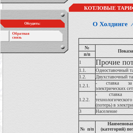
КОТЛОВЫЕ ТАРИ
О Холдинге
Обсудить:
Обратная
связь
№
Показа
п/п
Прочие по
1
1.1.
Одноставочный т
1.2.
Двухставочный т
- ставка за
1.2.1.
электрических се
- ставка 
1.2.2.
технологичес
(потерь) в электр
3
Население
Наименован
№ п/п
(категорий) по