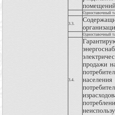
помещени
Одноставочный т
Содержа
3.3.
организац
Одноставочный т
Гаранти
энергосн
электриче
продажи н
потребите
населен
3.4.
потреби
израсходо
потреблен
неисполь