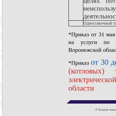
целях пот
неисполь
деятельнос
Одноставочный т
*Приказ от 31 мая
на услуги по п
Воронежской обла
от 30 д
*Приказ
(котловых)
электрическо
области
© Холдинг компа