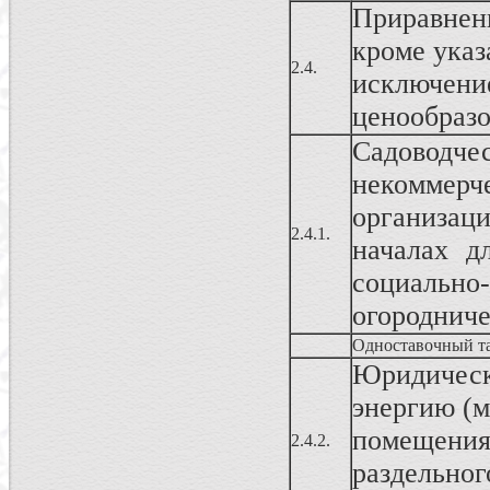
Приравнен
кроме указ
2.4.
исключен
ценообразо
Садовод
некоммерч
организац
2.4.1.
началах д
социально
огородниче
Одноставочный т
Юридичес
энергию (м
помещения
2.4.2.
раздельног