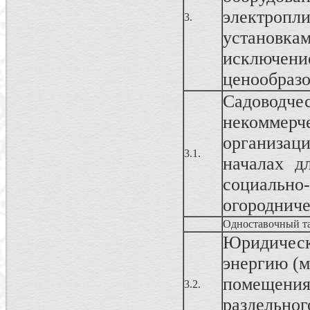
электроп
3.
установк
исключен
ценообразо
Садовод
некоммерч
организац
3.1.
началах д
социально
огородниче
Одноставочный т
Юридичес
энергию (м
помещения
3.2.
раздельног