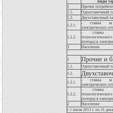
виды та
1
Прочие потребит
1.1.
Одноставочный т
1.2.
Двухставочный т
- ставка за
1.2.1.
электрических се
- ставка 
1.2.2.
технологичес
(потерь) в электр
3
Население
Прочие и 
1
1.1.
Одноставочный т
Двухставо
1.2.
- ставка за
1.2.1.
электрических се
- ставка 
1.2.2.
технологичес
(потерь) в электр
2
Население
с 1 июля 2013 г. по 31 дек