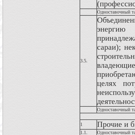
(профессио
Одноставочный т
Объединен
энергию
принадлеж
сараи); не
строитель
3.5.
владеющ
приобрета
целях пот
неисполь
деятельнос
Одноставочный т
Прочие и 
1
1.1.
Одноставочный т