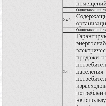
помещени
Одноставочный т
Содержа
2.4.3.
организац
Одноставочный т
Гаранти
энергосн
электриче
продажи н
потребите
населен
2.4.4.
потреби
израсходо
потреблен
неисполь