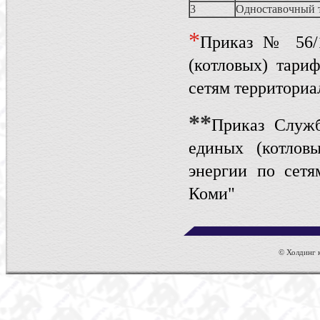
3
Одноставочный 
*
Приказ № 56/1
(котловых) тари
сетям территори
**
Приказ Служ
единых (котлов
энергии по сетя
Коми"
© Холдинг к