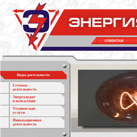
КЛИЕНТАМ
Виды деятельности:
Сетевая
деятельность
Энергоаудит
и консалтинг
Технические
услуги
Инновационная
деятельность