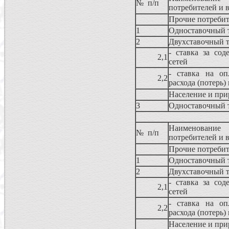
№ п/п
потребителей и 
Прочие потребит
1
Одноставочный 
2
Двухставочный 
- ставка за сод
2,1
сетей
- ставка на оп
2,2
расхода (потерь)
Население и при
3
Одноставочный 
Наименование
№ п/п
потребителей и 
Прочие потребит
1
Одноставочный 
2
Двухставочный 
- ставка за сод
2,1
сетей
- ставка на оп
2,2
расхода (потерь)
Население и при