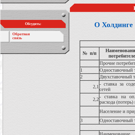
О Холдинге
Обсудить:
Обратная
связь
Наименование
№ п/п
потребител
Прочие потребит
1
Одноставочный 
2
Двухставочный 
- ставка за сод
2,1
сетей
- ставка на оп
2,2
расхода (потерь)
Население и при
3
Одноставочный 
Наименование