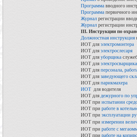
Программа
вводного инст
Программа
первичного ин
Журнал
регистрации ввод
Журнал
регистрации инстр
III. Инструкции по охран
Должностная инструкция
ИОТ для
электромонтера
ИОТ для
электрослесаря
ИОТ для
уборщика
служе
ИОТ для
электросварщика
ИОТ для
персонала, раб
ИОТ для
заведующего скл
ИОТ для
парикмахера
ИОТ
для водителя
ИОТ для
дежурного по у
ИОТ при
испытании сред
ИОТ при
работе в котель
ИОТ при
эксплуатации ру
ИОТ при
измерении вели
ИОТ при
работе с мегаом
ИОТ при
работе на копир