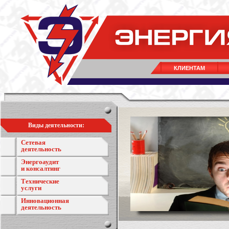
КЛИЕНТАМ
Виды деятельности:
Сетевая
деятельность
Энергоаудит
и консалтинг
Технические
услуги
Инновационная
деятельность