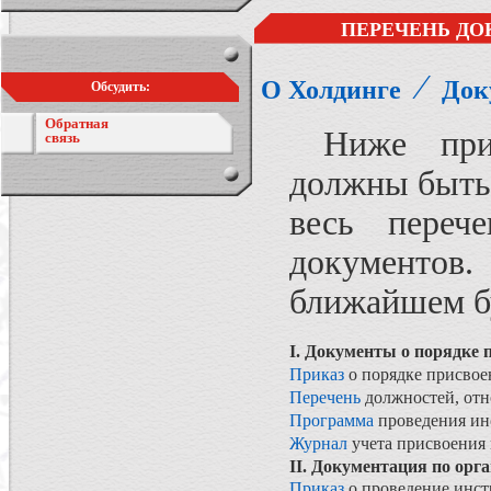
ПЕРЕЧЕНЬ ДО
⁄
О Холдинге
Док
Обсудить:
Обратная
Ниже приве
связь
должны быть 
весь переч
документов
ближайшем 
I. Документы о порядке 
Приказ
о порядке присвое
Перечень
должностей, отн
Программа
проведения инс
Журнал
учета присвоения 
II. Документация по орг
Приказ
о проведение инст