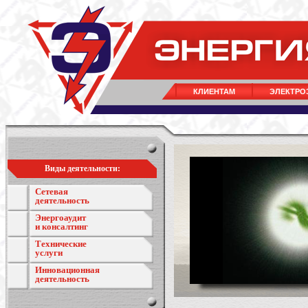
КЛИЕНТАМ
ЭЛЕКТРО
Виды деятельности:
Сетевая
деятельность
Энергоаудит
и консалтинг
Технические
услуги
Инновационная
деятельность