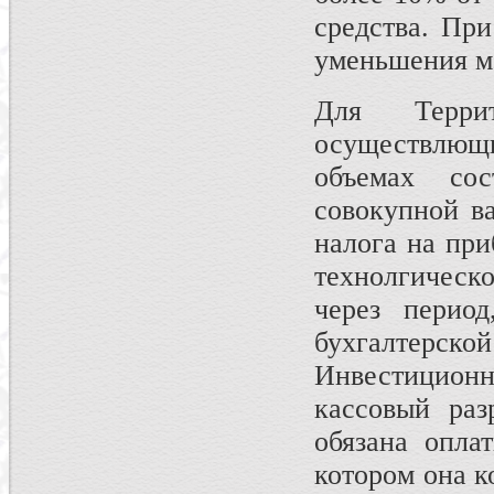
средства. При
уменьшения мо
Для Террит
осуществлющ
объемах со
совокупной в
налога на при
технолгическ
через перио
бухгалтер
Инвестиционн
кассовый ра
обязана опла
котором она к