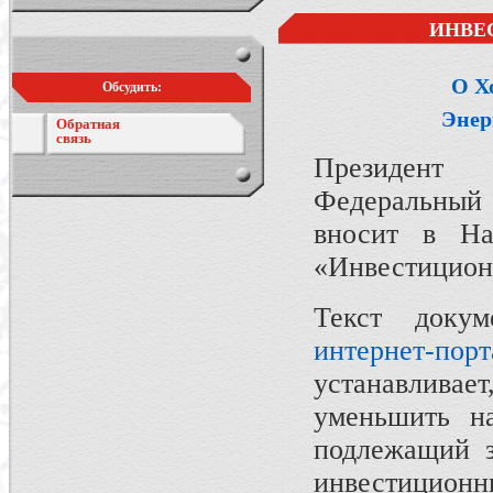
ИНВЕ
О Х
Обсудить:
Энер
Обратная
связь
Президент
Федеральный 
вносит в Н
«Инвестицион
Текст доку
интернет-порт
устанавливае
уменьшить на
подлежащий з
инвестиц