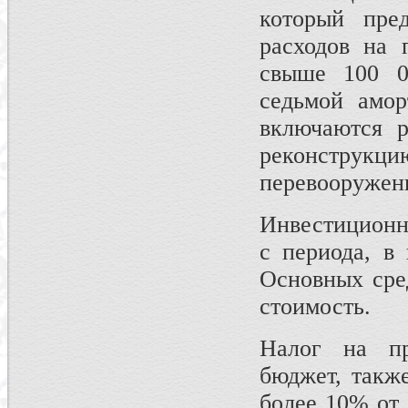
который пре
расходов на 
свыше 100 0
седьмой амор
включаются р
реконструк
перевооружени
Инвестиционны
с периода, в
Основных сред
стоимость.
Налог на пр
бюджет, такж
более 10% от