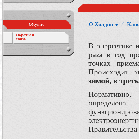
⁄
О Холдинге
Кли
Обсудить:
Обратная
связь
В энергетике 
раза в год пр
точках приема
Происходит э
зимой, в трет
Нормативно, 
определен
функциони
электроэнерг
Правительства 