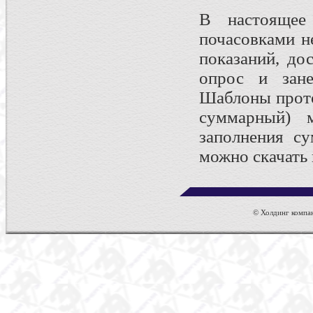
В настоящее
почасовками н
показаний, до
опрос и зане
Шаблоны прото
суммарный) 
заполнения су
можно скачать
© Холдинг компан