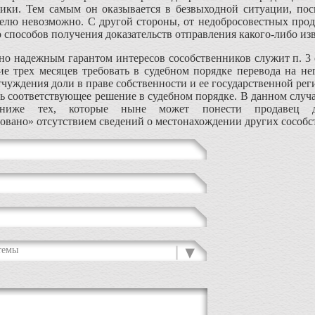
ники. Тем самым он оказывается в безвыходной ситуации, пос
елю невозможно. С другой стороны, от недобросовестных прод
 способов получения доказательств отправления какого-либо изв
но надежным гарантом интересов сособственников служит п. 3 с
ие трех месяцев требовать в судебном порядке перевода на н
отчуждения доли в праве собственности и ее государственной ре
ь соответствующее решение в судебном порядке. В данном случ
 ниже тех, которые ныне может понести продавец д
овано» отсутствием сведений о местонахождении других сособс
темы