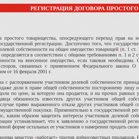
РЕГИСТРАЦИЯ ДОГОВОРА ПРОСТОГ
а простого товарищества, опосредующего переход прав на 
осударственной регистрации. Достаточно того, что государст
долевой собственности на общее имущество товарищей
(
п. 1 ст
определяется в соответствии с общими требованиями п. 1 и 2 с
енности на внесенное имущество, если таковая необходима.
 споров, связанных с применением Федерального закона
О 
им от 16 февраля 2001 г.
на с распоряжением участником долевой собственности принад
продаже доли в праве общей собственности постороннему лицу
оли по цене, за которую она продается, и на прочих равных 
давца обязанность известить других участников общей соб
 случае прямо выраженного отказа других участников общей с
имущественной покупки. Применительно к государственной рег
ос, каким образом защитить интересы участников долевой соб
трации устанавливает, что к заявлению о государственной рег
енной форме остальных ее участников о намерении продать свою
 норма зачастую
«
работает» против добросовестных продавцов. Не