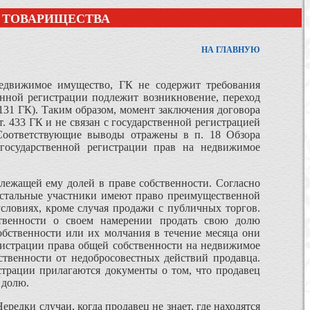
О ТОВАРИЩЕСТВА
НА ГЛАВНУЮ
недвижимое имущество, ГК не содержит требования
венной регистрации подлежит возникновение, переход
. 131 ГК). Таким образом, момент заключения договора
т. 433 ГК и не связан с государственной регистрацией
 Соответствующие выводы отражены в п. 18 Обзора
государственной регистрации прав на недвижимое
лежащей ему долей в праве собственности. Согласно
 остальные участники имеют право преимущественной
условиях, кроме случая продажи с публичных торгов.
ственности о своем намерении продать свою долю
обственности или их молчания в течение месяца они
истрации права общей собственности на недвижимое
ственности от недобросовестных действий продавца.
истрации прилагаются документы о том, что продавец
 долю.
редки случаи, когда продавец не знает, где находятся