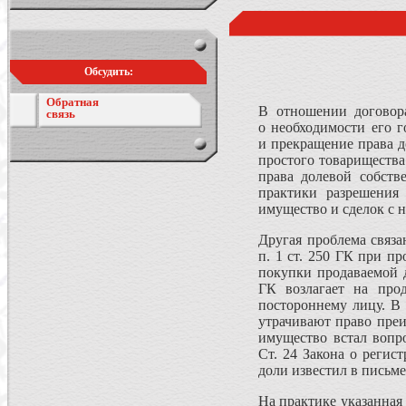
Обсудить:
Обратная
В отношении договор
связь
о необходимости его г
и прекращение права 
простого товарищества 
права долевой собств
практики разрешения
имущество и сделок с н
Другая проблема связа
п. 1 ст. 250 ГК при 
покупки продаваемой д
ГК возлагает на про
постороннему лицу. В
утрачивают право пре
имущество встал вопр
Ст. 24 Закона о регис
доли известил в письм
На практике указанная