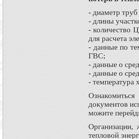
- диаметр труб
- длины участк
- количество 
для расчета эл
- данные по т
ГВС;
- данные о сре
- данные о сре
- температура 
Ознакомить
документов ис
можите перейд
Организации, 
тепловой энер