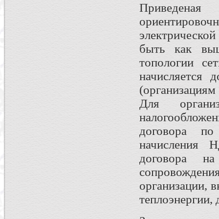
Приведеная
ориентировоч
электрической
быть как вы
топологии се
начисляется д
(организациям
Для органи
налогообложе
договора по
начисления Н
договора на
сопровожден
организации, 
теплоэнергии,