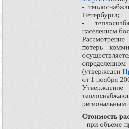
- теплоснабж
Петербурга;
- теплосна
населением бол
Рассмотрение
потерь комми
осуществляетс
определе
(утвержеден
П
от 1 ноября 200
Утверждение
теплоснабжа
региональными
Стоимость рас
- при объеме 