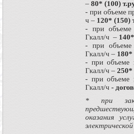
–
80* (100) т.р
- при объеме 
ч –
120* (150) 
- при объеме
Гкалл/ч –
140*
- при объеме
Гкалл/ч –
180* 
- при объеме
Гкалл/ч –
250* 
- при объеме
Гкалл/ч
- дого
* при зак
предшествующ
оказания усл
электрической 