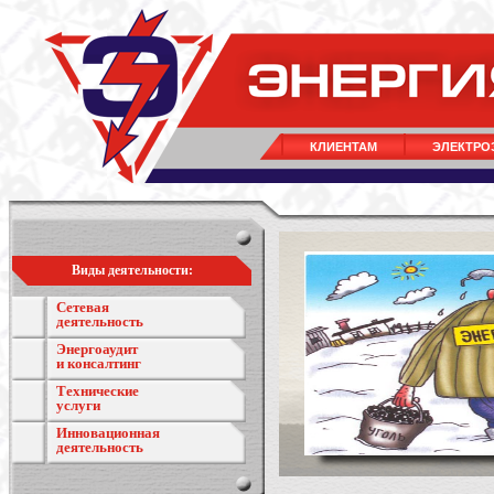
КЛИЕНТАМ
ЭЛЕКТРО
Виды деятельности:
Сетевая
деятельность
Энергоаудит
и консалтинг
Технические
услуги
Инновационная
деятельность