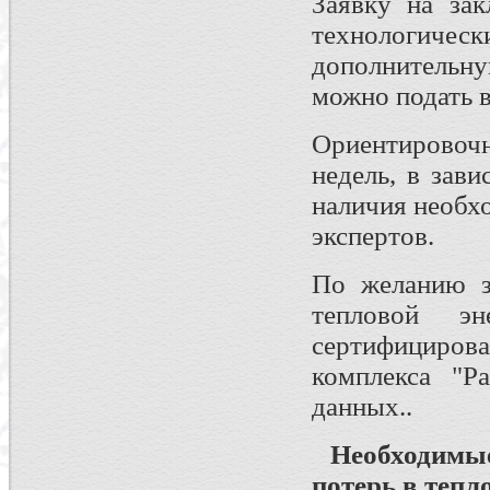
Заявку на зак
технологиче
дополнительн
можно подать 
Ориентировочн
недель, в зав
наличия необх
экспертов.
По желанию за
тепловой э
сертифиц
комплекса "Р
данных..
Необходимые
потерь в тепл