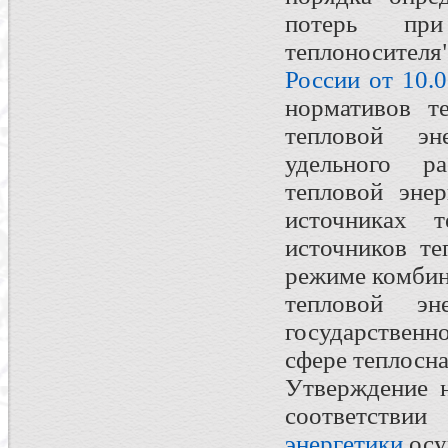
потерь при
теплоносителя"
России от 10.
нормативов т
тепловой эне
удельного р
тепловой энер
источниках т
источников т
режиме комбин
тепловой э
государствен
сфере теплосн
Утверждение н
соответств
энергетики
осу