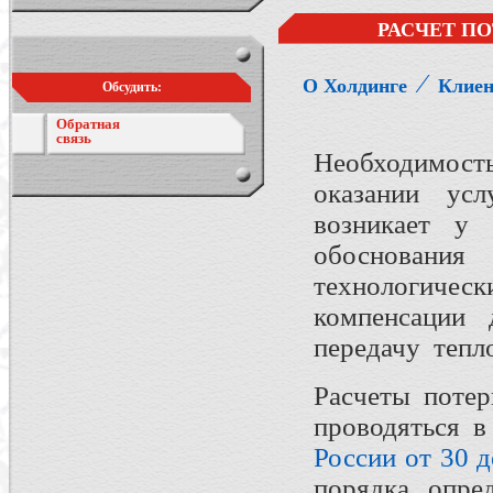
РАСЧЕТ П
⁄
О Холдинге
Клие
Обсудить:
Обратная
связь
Необходимость
оказании усл
возникает у 
обосновани
технологическ
компенсации 
передачу тепл
Расчеты потер
проводяться в
России от 30 д
порядка опре