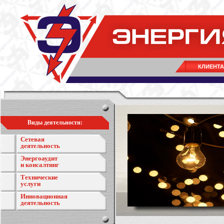
КЛИЕНТ
Виды деятельности:
Сетевая
деятельность
Энергоаудит
и консалтинг
Технические
услуги
Инновационная
деятельность