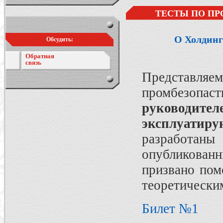
ТЕСТЫ ПО ПР
О Холдинг
Обсудить:
Обратная
связь
Представляе
промбезопа
руководите
эксплуатир
разработан
опубликован
призвано пом
теоретически
Билет №1