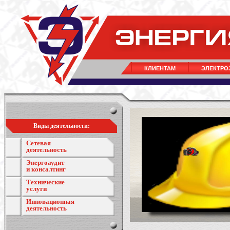
КЛИЕНТАМ
ЭЛЕКТРО
Виды деятельности:
Сетевая
деятельность
Энергоаудит
и консалтинг
Технические
услуги
Инновационная
деятельность