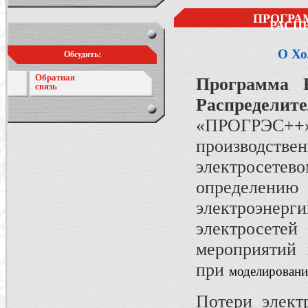
ПРОГРА
РАСП
О Хо
Обсудить:
Обратная
Программа 
связь
Распределит
«ПРОГРЭС++»
производст
электросетев
определению
электроэнерг
электросете
мероприятий 
при
моделировани
Потери элек