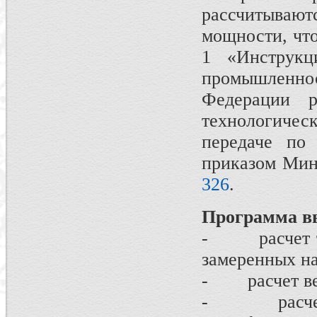
рассчитывают
мощности, чт
1 «Инструкц
промышленн
Федерации р
технологиче
передаче по 
приказом Минэ
326
.
Программа в
- расчет ток
замеренных на
- расчет вел
- расчет за