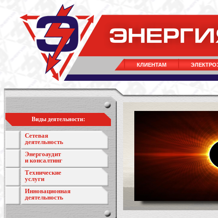
КЛИЕНТАМ
ЭЛЕКТРО
Виды деятельности:
Сетевая
деятельность
Энергоаудит
и консалтинг
Технические
услуги
Инновационная
деятельность