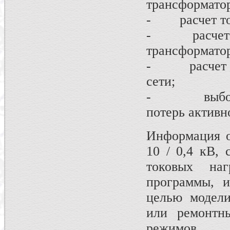
трансформатор
- расчет ток
- расчет по
трансформатор
- расчет ве
сети;
- выбор то
потерь активн
Информация о
10 / 0,4 кВ, 
токовых на
программы, 
целью модели
или ремонтн
режимов.