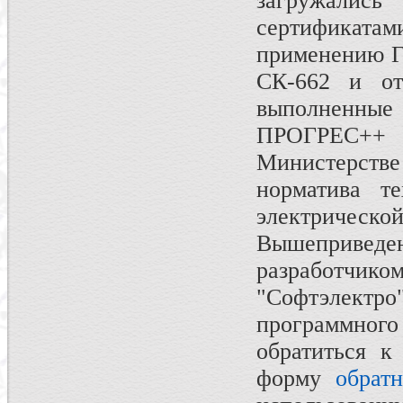
загружали
сертификата
применению Го
СК-662 и от
выполненные
ПРОГРЕС++ 
Министерств
норматива т
электрическ
Вышеприве
разработчик
"Софтэлект
программног
обратиться 
форму
обрат