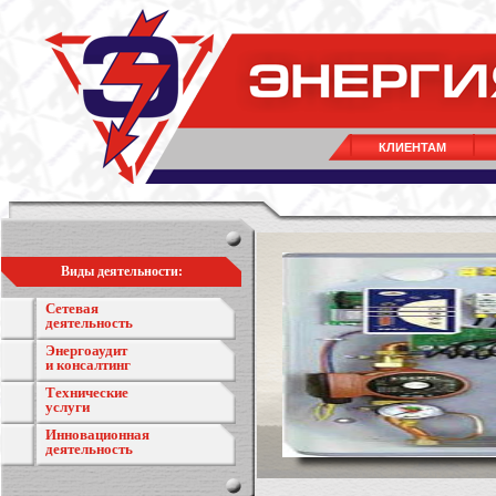
КЛИЕНТАМ
Виды деятельности:
Сетевая
деятельность
Энергоаудит
и консалтинг
Технические
услуги
Инновационная
деятельность