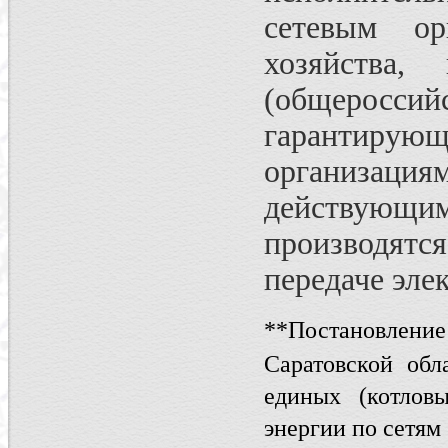
сетевым ор
хозяйства
(общеросс
гарантирую
организация
действующим
производятся
передаче эле
**
Постановление
Саратовской об
единых (котлов
энергии по сетям