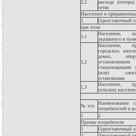
2,2
расхода (потерь
сетях
Население и приравненны
1
Одноставочный т
при этом:
Население, з
1,1
указанного в пункт
Население, 
городских насе
домах, обо
1,2
установлен
стационарными 
(или) электр
установками
Население, 
1,3
сельских населен
Наименование г
№ п/п
потребителей и в
1
2
Прочие потребители
1
Одноставочный т
2
Двухставочный т