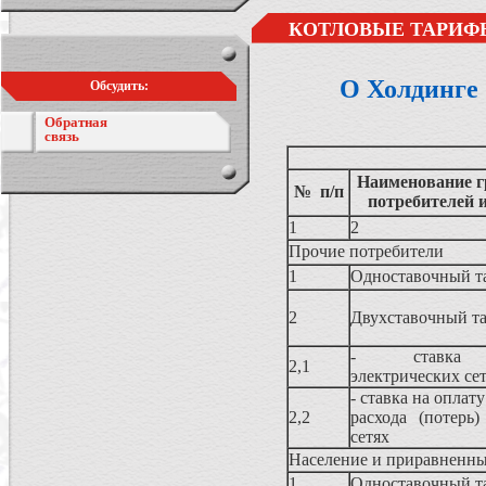
КОТЛОВЫЕ ТАРИФЫ
О Холдинге
Обсудить:
Обратная
связь
Наименование г
№ п/п
потребителей 
1
2
Прочие потребители
1
Одноставочный т
2
Двухставочный т
- ставка н
2,1
электрических се
- ставка на оплат
2,2
расхода (потерь
сетях
Население и приравненны
1
Одноставочный т