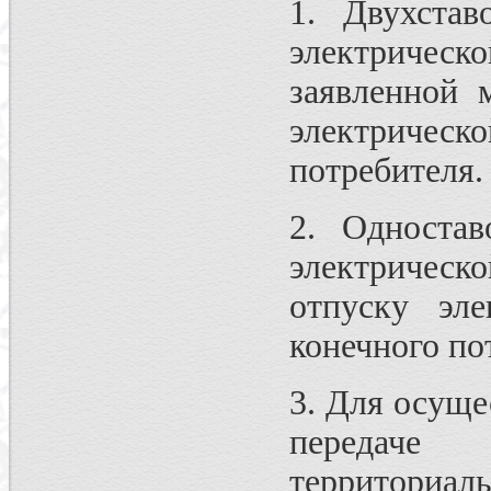
1. Двухста
электричес
заявленной 
электрическ
потребителя.
2. Односта
электричес
отпуску эле
конечного по
3. Для осуще
передаче
территори