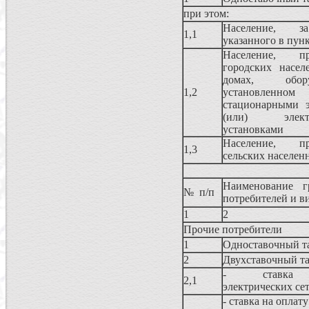
при этом:
Население, з
1,1
указанного в пункт
Население, 
городских насе
домах, обо
1,2
установлен
стационарными 
(или) электр
установками
Население, 
1,3
сельских населен
Наименование г
№ п/п
потребителей и в
1
2
Прочие потребители
1
Одноставочный т
2
Двухставочный т
- ставка н
2,1
электрических се
- ставка на оплат