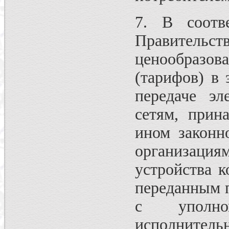
7. В соотв
Правительств
ценообразо
(тарифов) в 
передаче эл
сетям, прин
ином законн
организация
устройства 
переданным п
с уполно
исполнитель