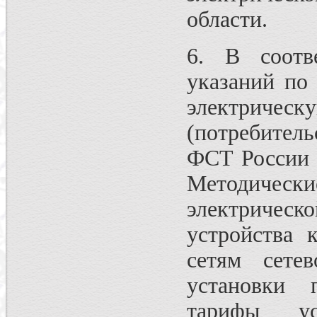
области.
6. В соотв
указаний по
электричес
(потребител
ФСТ России о
Методичес
электриче
устройства 
сетям сетев
установки п
тарифы у