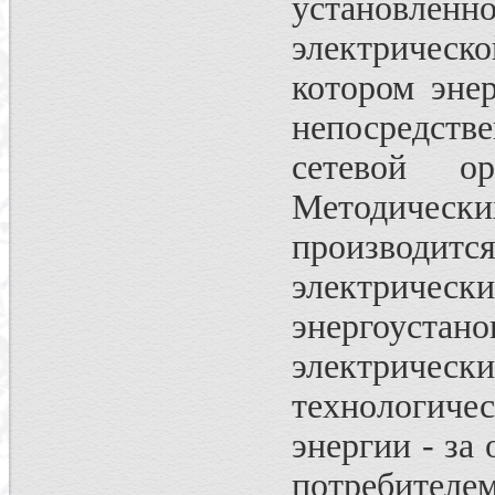
установлен
электрическ
котором эне
непосредстве
сетевой о
Методичес
производит
электричес
энергоустан
электрическ
технологиче
энергии - за
потребителем