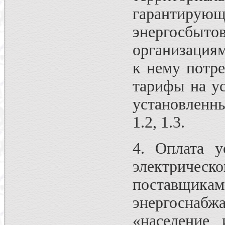
гарантир
энергосб
организация
к нему потр
тарифы на ус
установленн
1.2, 1.3.
4. Оплата у
электрич
поставщик
энергосна
«население