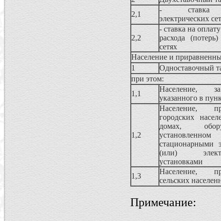
- ставка н
2,1
электрических се
- ставка на оплат
2,2
расхода (потерь
сетях
Население и приравненны
1
Одноставочный т
при этом:
Население, з
1,1
указанного в пункт
Население, 
городских насе
домах, обо
1,2
установлен
стационарными 
(или) электр
установками
Население, 
1,3
сельских населен
Примечание: