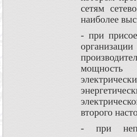
сетям сетев
наиболее выс
- при присо
организаци
производител
мощность э
электричес
энергетич
электрическо
второго наст
- при неп