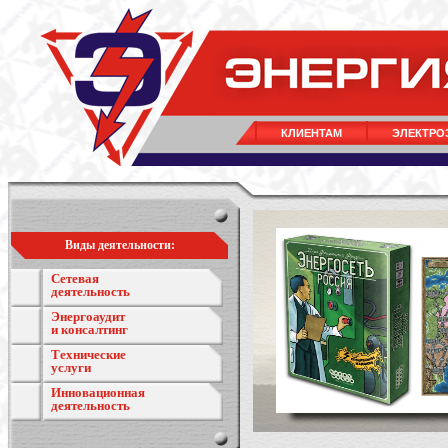
КЛИЕНТАМ
ЭЛЕКТРО
Виды деятельности:
Сетевая
деятельность
Энергоаудит
и консалтинг
Технические
услуги
Инновационная
деятельность