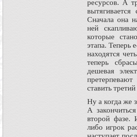
ресурсов. А т
вытягивается 
Сначала она н
ней скаплива
которые стан
этапа. Теперь 
находятся чет
теперь сбрас
дешевая элек
претерпевают
ставить третий
Ну а когда же 
А закончиться
второй фазе. 
либо игрок ра
наступает посл