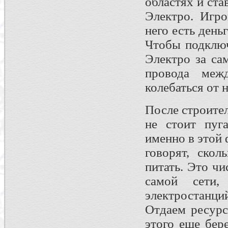
областях и ста
Электро. Игро
него есть день
Чтобы подключ
Электро за са
провода меж
колебаться от 
После строите
не стоит пуга
именно в этой 
говорят, скол
питать. Это ч
самой сети
электростанци
Отдаем ресурс
этого еще бер