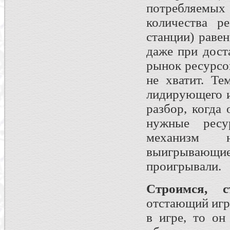
потребляемых 
количества р
станции) раве
даже при дост
рынок ресурсо
не хватит. Те
лидирующего и
разбор, когда
нужные рес
механизм н
выигрывающие
проигрывали.
Строимся, с
отстающий игро
в игре, то о