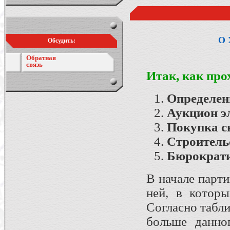
О 
Обсудить:
Обратная
связь
Итак, как про
Определен
Аукцион э
Покупка 
Строитель
Бюрократ
В начале парти
ней, в которы
Согласно табли
больше данно