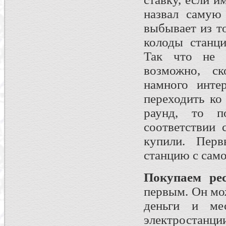
назвал самую
выбывает из то
колоды станци
Так что не в
возможно, с
намного инте
переходить ко
раунд, то п
соответствии 
купили. Перв
станцию с сам
Покупаем ре
первым. Он мож
деньги и ме
электростанц