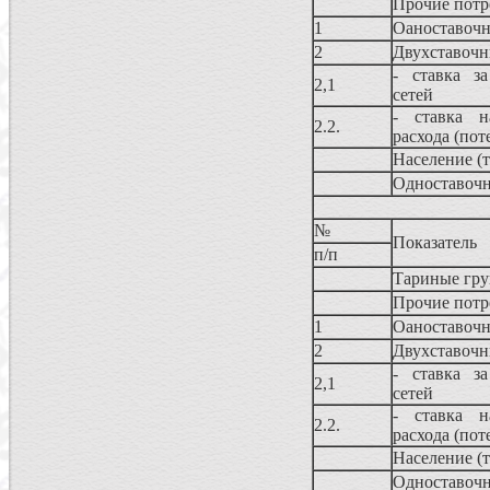
Прочие потр
1
Оаноставоч
2
Двухставочн
- ставка з
2,1
сетей
- ставка н
2.2.
расхода (пот
Население (
Одноставоч
№
Показатель
п/п
Тариные гру
Прочие потр
1
Оаноставоч
2
Двухставочн
- ставка з
2,1
сетей
- ставка н
2.2.
расхода (пот
Население (
Одноставоч