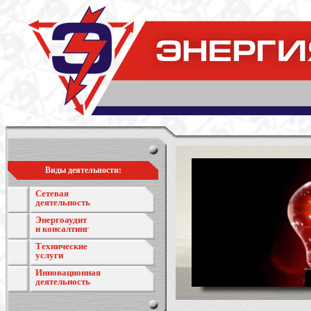
Виды деятельности:
Сетевая
деятельность
Энергоаудит
и консалтинг
Технические
услуги
Инновационная
деятельность