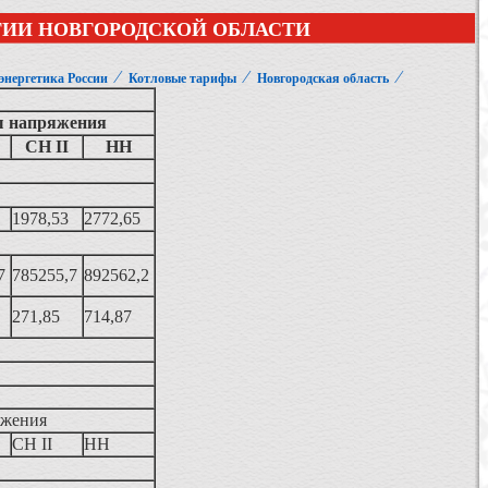
ГИИ НОВГОРОДСКОЙ ОБЛАСТИ
⁄
⁄
⁄
энергетика России
Котловые тарифы
Новгородская область
ы напряжения
СН II
НН
1978,53
2772,65
7
785255,7
892562,2
271,85
714,87
яжения
СН II
НН