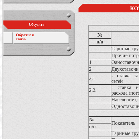
КО
Обсудить:
№
Обратная
связь
п/п
Тариные гру
Прочие потр
1
Оаноставоч
2
Двухставочн
- ставка з
2,1
сетей
- ставка н
2.2.
расхода (пот
Население (
Одноставоч
№
Показатель
п/п
Тариные гру