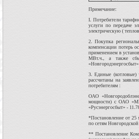
Примечание:
I. Потребители тариф
услуги по передаче э
электрическую ( тепло
2. Покупка региональ
компенсации потерь о
применением в установ
МВт.ч., а также сб
«Новгородэнергосбыт» -
3. Единые (котловые) 
рассчитаны на заявлен
потребителям :
ОАО «Новгородоблэне
мощности) с ОАО «МР
«Русэнергосбыт» - 11.7
*Постановление от 25 
по сетям Новгородской 
** Постановление Ком