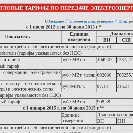
ТЛОВЫЕ ТАРИФЫ ПО ПЕРЕДАЧЕ ЭЛЕКТРОЭНЕР
⁄
⁄
О Холдинге
Стоимость электроэнергии
Электро
с 1 июля 2012 г. по 30 июня 2013 г.*
Диапазон
Единица
Показатель
измерения
ВН
CHI
ппы потребителей электрической энергии (мощности)
ебители (тарифы указываются без НДС)
ный тариф
руб./ МВт.ч
1049,07
1237,27
ый тариф
а содержание электрических
руб./ МВт. месяц
692630
785255,
а оплату технологического
руб./МВт.ч.
97,18
216,37
ерь) в электрических сетях
тарифы указываются без НДС)
ный тариф
руб./ МВт.ч
908,38
с 1 января 2015 г. по 30 июня 2015 г.**
Диапазоны напр
Единица
измерения
ВН
CHI
ппы потребителей электрической энергии (мощности)