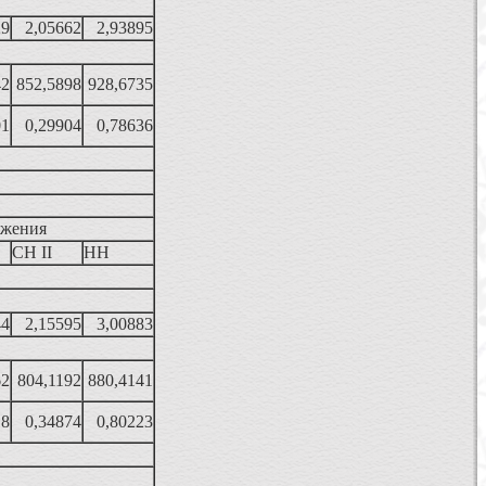
29
2,05662
2,93895
42
852,5898
928,6735
01
0,29904
0,78636
яжения
СН II
НН
44
2,15595
3,00883
62
804,1192
880,4141
18
0,34874
0,80223