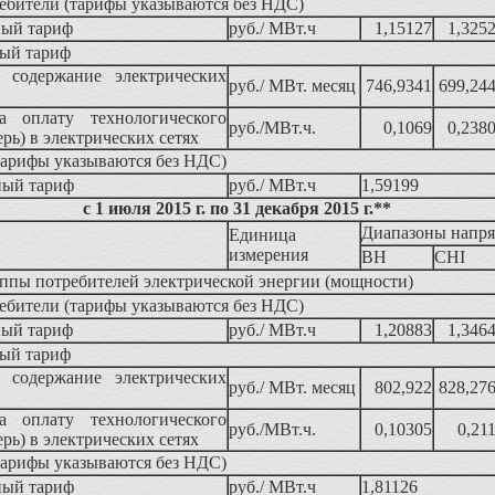
ебители (тарифы указываются без НДС)
ный тариф
руб./ МВт.ч
1,15127
1,325
ый тариф
а содержание электрических
руб./ МВт. месяц
746,9341
699,24
а оплату технологического
руб./МВт.ч.
0,1069
0,238
ерь) в электрических сетях
тарифы указываются без НДС)
ный тариф
руб./ МВт.ч
1,59199
с 1 июля 2015 г. по 31 декабря 2015 г.**
Диапазоны напр
Единица
измерения
ВН
CHI
ппы потребителей электрической энергии (мощности)
ебители (тарифы указываются без НДС)
ный тариф
руб./ МВт.ч
1,20883
1,346
ый тариф
а содержание электрических
руб./ МВт. месяц
802,922
828,27
а оплату технологического
руб./МВт.ч.
0,10305
0,21
ерь) в электрических сетях
тарифы указываются без НДС)
ный тариф
руб./ МВт.ч
1,81126