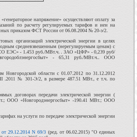
 «генераторное напряжение» осуществляют оплату за
казаний по расчету регулируемых тарифов и иен на
нных приказом ФСТ России от 06.08.2004 № 20-э/2.
товых организаций электрической энергии в целях
ободным средневзвешенным (нерегулируемым ценам) с
 ЕЭС» - 1.453 руб./МВт.ч. . ЗАО «ЦФР» - 0,239 руб/
ородоблэнергосбыт» - 65,31 руб./МВт.ч.. ООО
м Новгородской области с 01.07.2012 по 31.12.2012
.2011 № 301-Э/2, в размере 487.51 МВт., е т.ч. по
ямых договорах передачи электрической энергии (
т.; ООО «Новгородэнергосбыт» -190.41 МВт.; ООО
арифах на услуги по передаче электрической энергии
и
от 29.12.2014 N 69/3
(ред. от 06.02.2015) "О единых