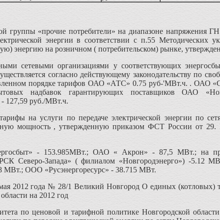
ной группы «прочие потребители» на диапазоне напряжения ГН
лектрической энергии в соответствии с п.55 Методических у
вую) энергию на розничном ( потребительском) рынке, утвержде
ными сетевыми организациями у соответствующих энергосбы
существляется согласно действующему законодательству по св
ленном порядке тарифов ОАО «АТС» 0.75 руб-'МВт.ч. . ОАО «СО
ытовых надбавок гарантирующих поставщиков ОАО «Новг
 127,59 руб./МВт.ч.
тарифы на услуги по передаче электрической энергии по сетя
ную мощность , утвержденную приказом ФСТ России от 29. II 
ргосбыт» - 153.985МВт.; ОАО « Акрон» - 87,5 МВт.; на пр
СК Северо-Запада» ( филиалом «Новгородэнерго») -5.12 МВ
8 МВт.; ООО «Русэнергоресурс» - 38.715 МВт.
мая 2012 года № 28/1 Великий Новгород О единых (котловых) т
области на 2012 год
итета по ценовой и тарифной политике Новгородской област