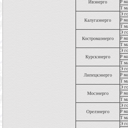
Р ма
Ивэнерго
Т м
Э г
Р ма
Калугаэнерго
Т м
Э г
Р ма
Костромаэнерго
Т м
Э г
Р ма
Курскэнерго
Т м
Э г
Р ма
Липецкэнерго
Т м
Э г
Р ма
Мосэнерго
Т м
Э г
Р ма
Орелэнерго
Т м
Э г