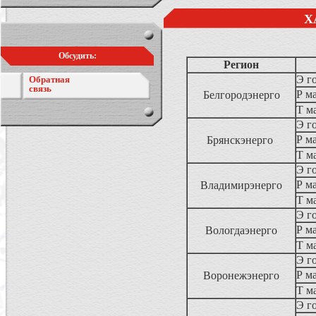
Х
Обсудить:
Регион
Э г
Обратная
связь
Р ма
Белгородэнерго
Т м
Э г
Р ма
Брянскэнерго
Т м
Э г
Р ма
Владимирэнерго
Т м
Э г
Р ма
Вологдаэнерго
Т м
Э г
Р ма
Воронежэнерго
Т м
Э г