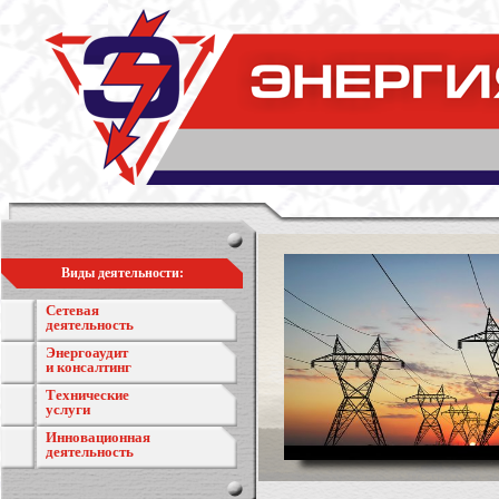
Виды деятельности:
Сетевая
деятельность
Энергоаудит
и консалтинг
Технические
услуги
Инновационная
деятельность