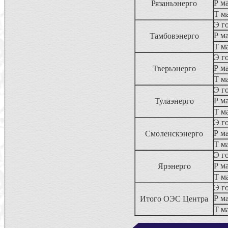
Р ма
Рязаньэнерго
Т м
Э г
Р ма
Тамбовэнерго
Т м
Э г
Р ма
Тверьэнерго
Т м
Э г
Р ма
Тулаэнерго
Т м
Э г
Р ма
Смоленскэнерго
Т м
Э г
Р ма
Ярэнерго
Т м
Э г
Р ма
Итого ОЭС Центра
Т м