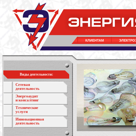
КЛИЕНТАМ
ЭЛЕКТРО
Виды деятельности:
Сетевая
деятельность
Энергоаудит
и консалтинг
Технические
услуги
Инновационная
деятельность