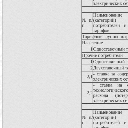
электрических се
Наименование 
№ п/
(категорий)
п
потребителей 
тарифов
Тарифные группы потр
Население
1
Одноставочный 
Прочие потребители
1
Одноставочный 
2
Двухставочный т
- ставка за соде
2,1
электрических се
- ставка на о
технологическог
2,2
расхода (поте
электрических се
Наименование 
№ п/
(категорий)
п
потребителей 
тарифов