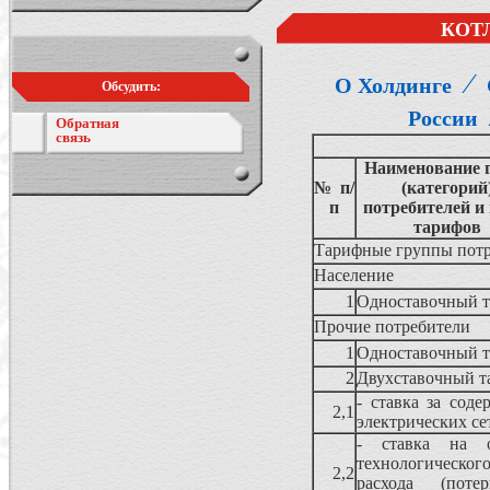
КОТ
⁄
О Холдинге
Обсудить:
России
Обратная
связь
Наименование 
№ п/
(категорий
п
потребителей и
тарифов
Тарифные группы потр
Население
1
Одноставочный 
Прочие потребители
1
Одноставочный 
2
Двухставочный т
- ставка за соде
2,1
электрических се
- ставка на о
технологическог
2,2
расхода (поте