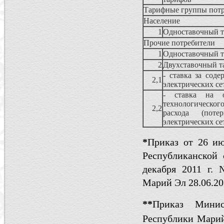
Тарифные группы потр
Население
1
Одноставочный 
Прочие потребители
1
Одноставочный 
2
Двухставочный т
- ставка за соде
2,1
электрических се
- ставка на о
технологическог
2,2
расхода (поте
электрических се
*
Приказ от 26 и
Республиканской
декабря 2011 г.
Марий Эл 28.06.20
*
*
Приказ Минис
Республики Мари