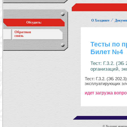
⁄
О Холдинге
Докуме
Обсудить:
Обратная
связь
© Холдинг компан