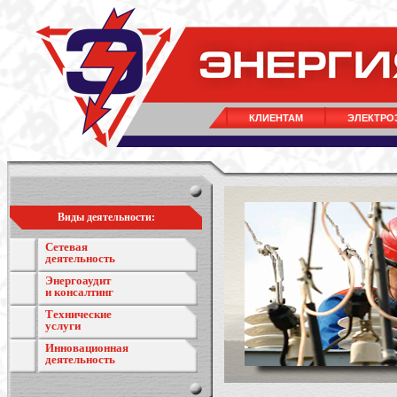
КЛИЕНТАМ
ЭЛЕКТРО
Виды деятельности:
Сетевая
деятельность
Энергоаудит
и консалтинг
Технические
услуги
Инновационная
деятельность