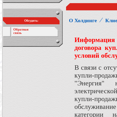
⁄
О Холдинге
Кли
Обсудить:
Обратная
связь
Информация
договора куп
условий обсл
В связи с отс
купли-прода
"Энергия" 
электрическ
купли-прод
обслуживани
категории 