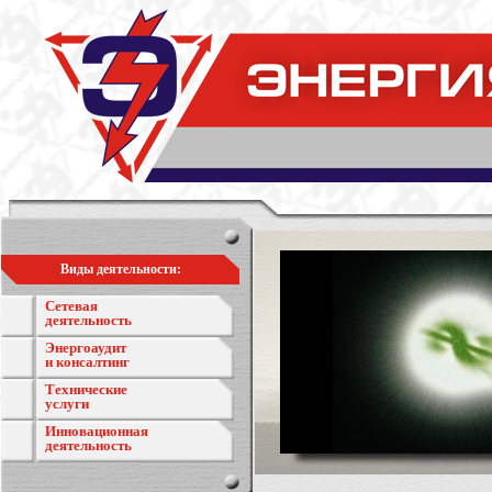
Виды деятельности:
Сетевая
деятельность
Энергоаудит
и консалтинг
Технические
услуги
Инновационная
деятельность