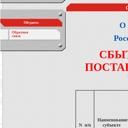
Обсудить:
О
Обратная
Рос
связь
СБЫ
ПОСТА
Наименовани
N п/п
субъекте