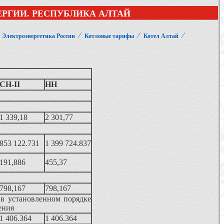
РГИИ. РЕСПУБЛИКА АЛТАЙ
⁄
⁄
⁄
⁄
Электроэнергетика России
Котловые тарифы
Котел Алтай
СН-II
НН
1 339,18
2 301,77
853 122.731
1 399 724.837
191,886
455,37
798,167
798,167
 в установленном порядке
ения
1 406.364
1 406.364