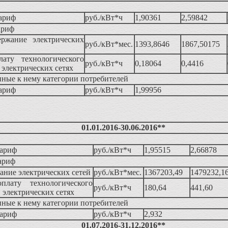
ариф
руб./кВт*ч
1,90361
2,59842
ариф
ержание электрических
руб./кВт*мес.
1393,8646
1867,50175
ату технологического
руб./кВт*ч
0,18064
0,4416
в электрических сетях
ные к нему категории потребителей
ариф
руб./кВт*ч
1,99956
01.01.2016-30.06.2016**
тариф
руб./кВт*ч
1,95515
2,66878
ариф
жание электрических сетей
руб./кВт*мес.
1367203,49
1479232,1
лату технологического
руб./кВт*ч
180,64
441,60
в электрических сетях
ные к нему категории потребителей
тариф
руб./кВт*ч
2,932
01.07.2016-31.12.2016**