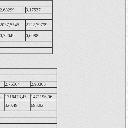
2,68299
3,17537
2037,5545
2122,79799
0,32049
0,69882
2,75564
2,93368
6
1316473,45
1471196,96
320,49
698,82