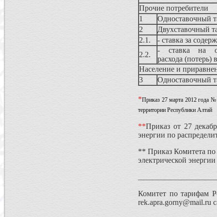
Прочие потребители
1
Одноставочный 
2
Двухставочный т
2.1.
- ставка за содер
- ставка на оп
2.2.
расхода (потерь) 
Население и приравнен
3
Одноставочный 
*
Приказ 27 марта 2012 года № 
территории Республики Алтай
*
*
Приказ от 27 декабр
энергии по распредели
** Приказ Комитета п
электрической энергии
___________________________
Комитет по тарифам Ре
rek.apra.gorny@mail.ru сай