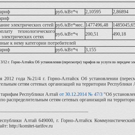
тариф
руб./кВт*ч
2,10595
2,86894
ариф
жание электрических сетей
руб./кВт*мес.
1477496,48
1485045,6
лату технологического
руб./кВт*ч
200,51
490,18
в электрических сетях
ные к нему категории потребителей
тариф
руб./кВт*ч
3,155
3/12 г. Горно-Алтайск Об установлении (пересмотре) тарифов на услуги по передаче э
я 2012 года №21/4 г. Горно-Алтайск Об установлении (пересм
тельным сетям сетевых организаций на территории Республики А
о тарифам Республики Алтай
от 30.12.2014 № 47/3
"Об установлен
 по распределительным сетям сетевых организаций на территори
_________________________________________________
спублики Алтай 649000, г. Горно-Алтайск Коммунистический пр.
т: http://komitet-tarifov.ru