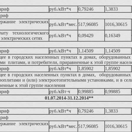
ариф
руб./кВт*ч
0,79246
1,3833
ариф
ержание электрических
руб./кВт*мес.
517,96085
1016,30615
ату технологического
руб./кВт*ч
0,09429
0,16349
в электрических сетях
ариф
руб./кВт*ч
1,14509
1,14509
ее в городских населенных пунктах в домах, оборудованных
ми плитами, и потребители, приравненные к этой группе насел
ариф
руб./кВт*ч
1,85902
1,85902
ее в городских населенных пунктах в домах, оборудованных
оплитами и (или) электроотопительными установками, и в сел
ненные к этой группе населения
ариф
руб./кВт·ч
0,99885
0,99885
01.07.2014-31.12.2014**
ариф
руб./кВт*ч
0,79246
1,3833
ариф
ержание электрических
руб./кВт*мес.
517,96085
1016,30615