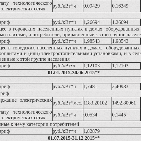
ату технологического
руб./кВт*ч
0,09429
0,16349
в электрических сетях
ариф
руб./кВт*ч
1,26694
1,26694
ее в городских населенных пунктах в домах, оборудованных
и плитами, и потребители, приравненные к этой группе насел
ариф
руб./кВт*ч
1,98543
1,98543
ее в городских населенных пунктах в домах, оборудованных
оплитами и (или) электроотопительными установками, и в сел
ненные к этой группе населения
ариф
руб./кВт•ч
1,12103
1,12103
01.01.2015-30.06.2015**
ариф
руб./кВт*ч
1,7481
2,40983
ариф
ержание электрических
руб./кВт*мес.
1183,20102
1492,80961
ату технологического
руб./кВт*ч
0,0534
0,1445
в электрических сетях
ные к нему категории потребителей
ариф
руб./кВт*ч
1,82879
01.07.2015-31.12.2015**