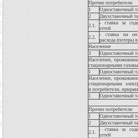
Прочие потребители
1
Одноставочный т
2
Двухставочный т
- ставка за сод
2.1.
сетей
- ставка на опл
2.2.
расхода (потерь) 
Население
3
Одноставочный т
Население, проживающ
стационарными газовы
1
Одноставочный т
Население, проживающ
стационарными электр
и потребители, прирав
1
Одноставочный т
Прочие потребители
1
Одноставочный т
2
Двухставочный т
- ставка за сод
2.1.
сетей