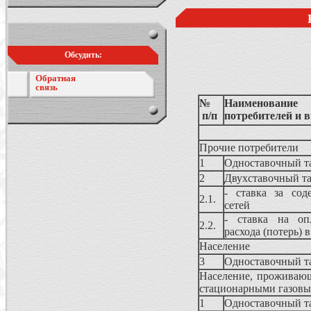
Обсудить:
Обратная
связь
№
Наименование
п/п
потребителей и 
Прочие потребители
1
Одноставочный т
2
Двухставочный т
- ставка за сод
2.1.
сетей
- ставка на опл
2.2.
расхода (потерь) 
Население
3
Одноставочный т
Население, проживающ
стационарными газовы
1
Одноставочный т