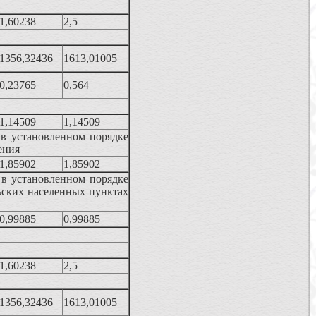
1,60238
2,5
1356,32436
1613,01005
0,23765
0,564
1,14509
1,14509
 в установленном порядке
ения
1,85902
1,85902
 в установленном порядке
ьских населенных пунктах
0,99885
0,99885
1,60238
2,5
1356,32436
1613,01005