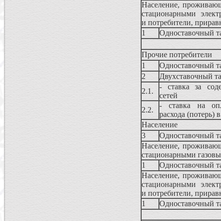
Население, проживающ
стационарными электр
и потребители, прирав
1
Одноставочный т
Прочие потребители
1
Одноставочный т
2
Двухставочный т
- ставка за сод
2.1.
сетей
- ставка на опл
2.2.
расхода (потерь) 
Население
3
Одноставочный т
Население, проживающ
стационарными газовым
1
Одноставочный т
Население, проживающ
стационарными электр
и потребители, прирав
1
Одноставочный т