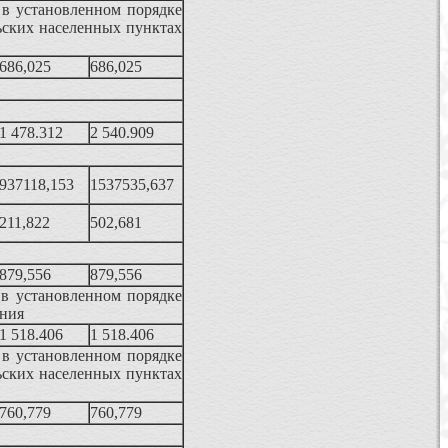
 в установленном порядке
ьских населенных пунктах
686,025
686,025
1 478.312
2 540.909
937118,153
1537535,637
211,822
502,681
879,556
879,556
 в установленном порядке
ения
1 518.406
1 518.406
 в установленном порядке
ьских населенных пунктах
760,779
760,779