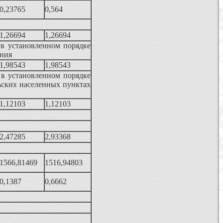
0,23765
0,564
1,26694
1,26694
 в установленном порядке
ения
1,98543
1,98543
 в установленном порядке
ьских населенных пунктах
1,12103
1,12103
2,47285
2,93368
1566,81469
1516,94803
0,1387
0,6662