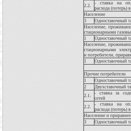
- ставка на опл
2.2.
расхода (потерь) 
Население
3
Одноставочный т
Население, проживающ
стационарными газовым
1
Одноставочный т
Население, проживающ
стационарными электр
и потребители, прирав
1
Одноставочный т
Прочие потребители
1
Одноставочный т
2
Двухставочный т
- ставка за сод
2.1.
сетей
- ставка на опл
2.2.
расхода (потерь) 
Население и приравнен
3
Одноставочный т