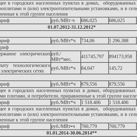
ее в городских населенных пунктах в домах, оборудованных
оплитами и (или) электроотопительными установками, и в сел
ненные к этой группе населения
ариф
руб./МВт·ч
686,025
686,025
01.07.2012-31.12.2012*
ариф
руб./МВт*ч
734,06
1 296.388
ариф
ержание электрических
руб./
411745,797
894173,958
МВт*мес.
ату технологического
руб./МВт*ч
84,047
145,72
в электрических сетях
ариф
руб./МВт*ч
879,556
879,556
ее в городских населенных пунктах в домах, оборудованных
и плитами, и потребители, приравненные к этой группе насел
ариф
руб./МВт*ч
1 518.406
1 518.406
ее в городских населенных пунктах в домах, оборудованных
оплитами и (или) электроотопительными установками, и в сел
ненные к этой группе населения
ариф
руб./МВт•ч
760,779
760,779
01.01.2014-30.06.2014**