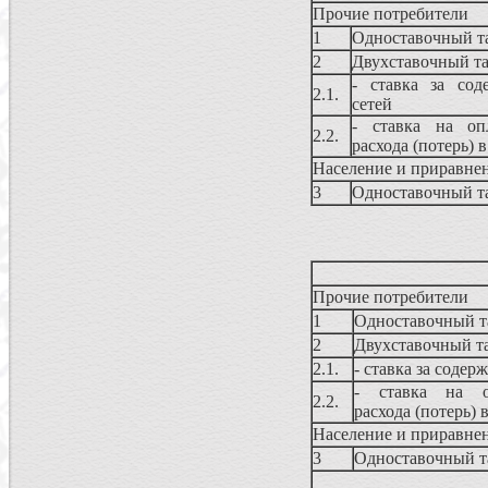
Прочие потребители
1
Одноставочный т
2
Двухставочный т
- ставка за сод
2.1.
сетей
- ставка на опл
2.2.
расхода (потерь) 
Население и приравнен
3
Одноставочный т
Прочие потребители
1
Одноставочный 
2
Двухставочный т
2.1.
- ставка за содер
- ставка на оп
2.2.
расхода (потерь) 
Население и приравнен
3
Одноставочный 