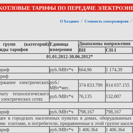
КОТЛОВЫЕ ТАРИФЫ ПО ПЕРЕДАЧЕ ЭЛЕКТРОЭНЕ
⁄
О Холдинге
Стоимость электроэнергии
Диапазоны напряжения
 групп (категорий)
Единица
виды тарифов
измерения
ВН
СН-I
01.01.2012-30.06.2012*
ариф
руб./МВт*ч
664,96
1 174,39
ариф
ержание электрических
руб./
374 833.799
814 037.155
МВт*мес.
ату технологического
руб./МВт*ч
76,135
132,007
в электрических сетях
ариф
руб./МВт*ч
798,167
798,167
ее в городских населенных пунктах в домах, оборудованных
ми плитами, и потребители, приравненные к этой группе насел
ариф
руб./МВт*ч
1 406.364
1 406.364