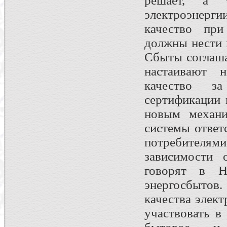
решает, а 
электроэнерги
качество при
должны нести 
Сбыты соглаша
настаивают н
качество за
сертификации 
новым механи
системы ответ
потребителям
зависимости 
говорят в Н
энергосбытов
качества элек
участвовать в