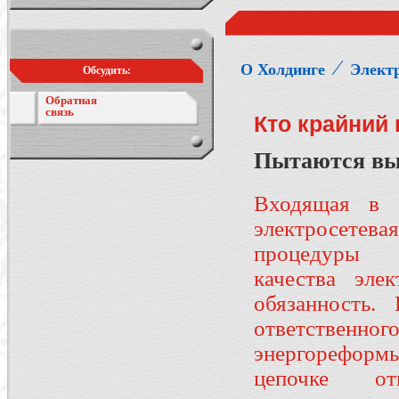
⁄
О Холдинге
Электр
Обсудить:
Обратная
связь
Кто крайний 
Пытаются вы
Входящая в "
электросетев
процедуры
качества эле
обязанность.
ответствен
энергореформы
цепочке от