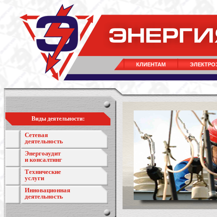
КЛИЕНТАМ
ЭЛЕКТРО
Виды деятельности:
Сетевая
деятельность
Энергоаудит
и консалтинг
Технические
услуги
Инновационная
деятельность