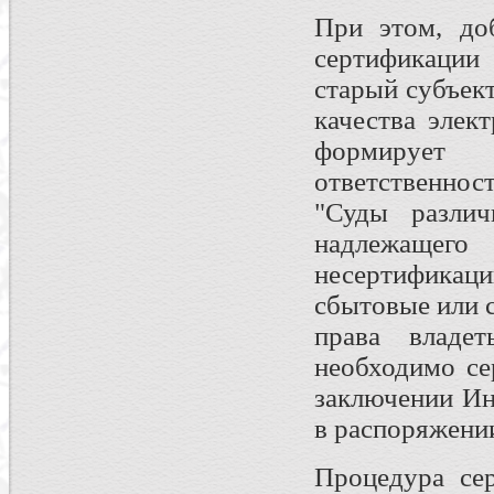
При этом, до
сертификации 
старый субъек
качества элек
формирует 
ответственнос
"Суды различ
надлежащег
несертификац
сбытовые или 
права владет
необходимо се
заключении Ин
в распоряжении
Процедура сер