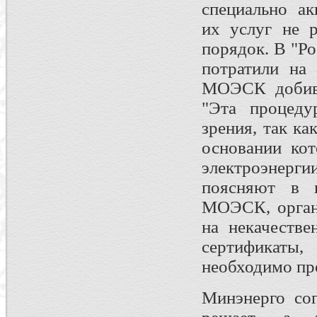
специально ак
их услуг не р
порядок. В "Ро
потратили на
МОЭСК добива
"Эта процеду
зрения, так ка
основании кот
электроэнер
поясняют в 
МОЭСК, орган
на некачеств
сертификат
необходимо пр
Минэнерго сог