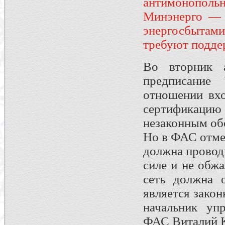
антимонопольн
Минэнерго — 
энергосбытам
требуют поддер
Во вторник 
предписание
отношении вх
сертификацию
незаконным об
Но в ФАС отмеч
должна провод
силе и не обжа
сеть должна о
является зако
начальник упр
ФАС Виталий К