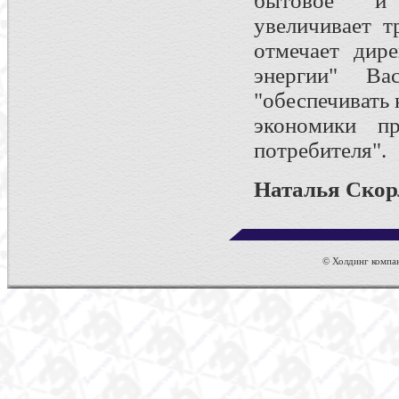
бытовое и 
увеличивает т
отмечает дир
энергии" Ва
"обеспечивать 
экономики п
потребителя".
Наталья Ско
© Холдинг компан