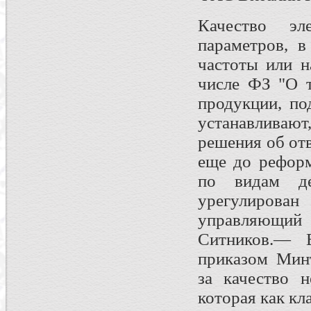
Качество эл
параметров, в
частоты или н
числе ФЗ "О т
продукции, по
устанавливают
решения об от
еще до реформ
по видам дея
урегулирова
управляющи
Ситников.— В
приказом Минт
за качество н
которая как кла