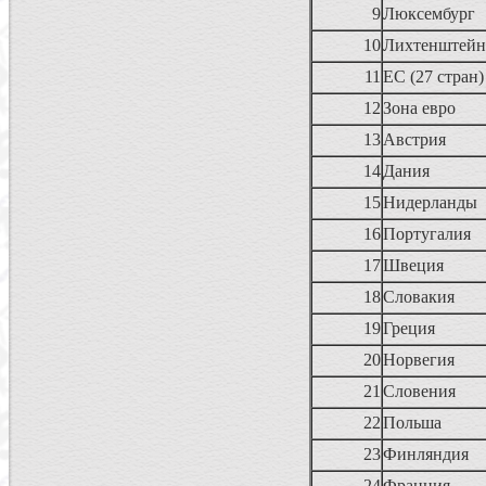
9
Люксембург
10
Лихтенштей
11
ЕС (27 стран
12
Зона евро
13
Австрия
14
Дания
15
Нидерланды
16
Португалия
17
Швеция
18
Словакия
19
Греция
20
Норвегия
21
Словения
22
Польша
23
Финляндия
24
Франция