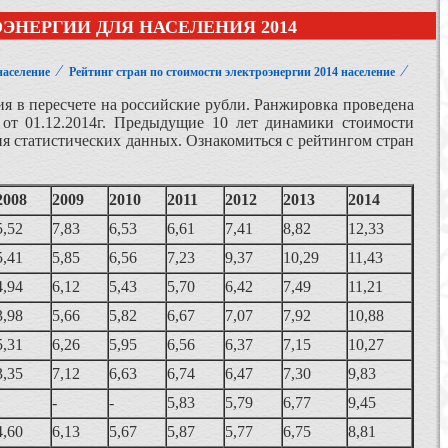
ЭНЕРГИИ ДЛЯ НАСЕЛЕНИЯ 2014
⁄
⁄
аселение
Рейтинг стран по стоимости электроэнергии 2014 население
я в пересчете на российские рубли. Ранжировка проведена
от 01.12.2014г. Предыдущие 10 лет динамики стоимости
ия статистических данных. Ознакомиться с рейтингом стран
2008
2009
2010
2011
2012
2013
2014
5,52
7,83
6,53
6,61
7,41
8,82
12,33
5,41
5,85
6,56
7,23
9,37
10,29
11,43
4,94
6,12
5,43
5,70
6,42
7,49
11,21
3,98
5,66
5,82
6,67
7,07
7,92
10,88
5,31
6,26
5,95
6,56
6,37
7,15
10,27
3,35
7,12
6,63
6,74
6,47
7,30
9,83
-
-
5,83
5,79
6,77
9,45
4,60
6,13
5,67
5,87
5,77
6,75
8,81