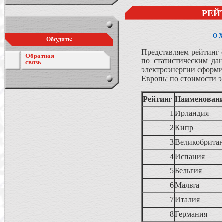
РЕЙ
О 
Обсудить:
Представляем рейтинг 
Обратная
по статистическим да
связь
электроэнергии сформи
Европы по стоимости 
Рейтинг
Наименовани
1
Ирландия
2
Кипр
3
Великобрита
4
Испания
5
Бельгия
6
Мальта
7
Италия
8
Германия