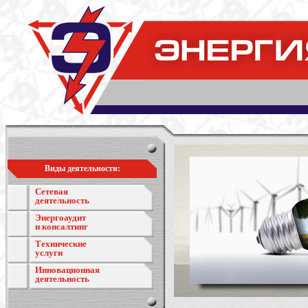
Виды деятельности:
Сетевая
деятельность
Энергоаудит
и консалтинг
Технические
услуги
Инновационная
деятельность