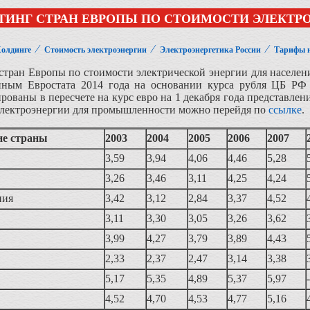
ТИНГ СТРАН ЕВРОПЫ ПО СТОИМОСТИ ЭЛЕКТРО
⁄
⁄
⁄
Холдинге
Стоимость электроэнергии
Электроэнергетика России
Тарифы н
стран Европы по стоимости электрической энергии для населени
нным Евростата 2014 года на основании курса рубля ЦБ РФ 
рованы в пересчете на курс евро на 1 декабря года представлен
электроэнергии для промышленности можно перейдя по
ссылке
.
е страны
2003
2004
2005
2006
2007
3,59
3,94
4,06
4,46
5,28
3,26
3,46
3,11
4,25
4,24
ния
3,42
3,12
2,84
3,37
4,52
3,11
3,30
3,05
3,26
3,62
3,99
4,27
3,79
3,89
4,43
2,33
2,37
2,47
3,14
3,38
5,17
5,35
4,89
5,37
5,97
-
4,52
4,70
4,53
4,77
5,16