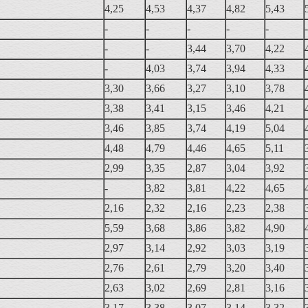
4,25
4,53
4,37
4,82
5,43
н
-
-
-
-
-
-
)
-
-
3,44
3,70
4,22
-
4,03
3,74
3,94
4,33
3,30
3,66
3,27
3,10
3,78
3,38
3,41
3,15
3,46
4,21
3,46
3,85
3,74
4,19
5,04
4,48
4,79
4,46
4,65
5,11
2,99
3,35
2,87
3,04
3,92
-
3,82
3,81
4,22
4,65
2,16
2,32
2,16
2,23
2,38
5,59
3,68
3,86
3,82
4,90
2,97
3,14
2,92
3,03
3,19
2,76
2,61
2,79
3,20
3,40
2,63
3,02
2,69
2,81
3,16
3,17
3,38
3,07
3,14
3,32