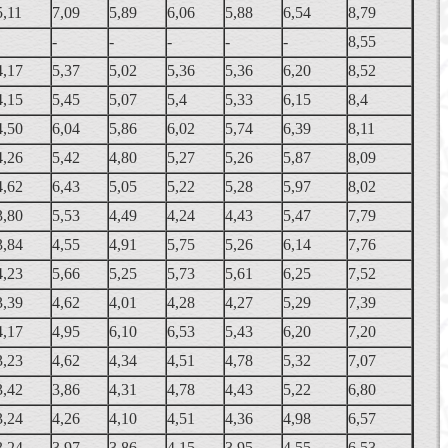
5,11
7,09
5,89
6,06
5,88
6,54
8,79
-
-
-
-
-
8,55
4,17
5,37
5,02
5,36
5,36
6,20
8,52
4,15
5,45
5,07
5,4
5,33
6,15
8,4
4,50
6,04
5,86
6,02
5,74
6,39
8,11
4,26
5,42
4,80
5,27
5,26
5,87
8,09
4,62
6,43
5,05
5,22
5,28
5,97
8,02
3,80
5,53
4,49
4,24
4,43
5,47
7,79
3,84
4,55
4,91
5,75
5,26
6,14
7,76
4,23
5,66
5,25
5,73
5,61
6,25
7,52
3,39
4,62
4,01
4,28
4,27
5,29
7,39
4,17
4,95
6,10
6,53
5,43
6,20
7,20
3,23
4,62
4,34
4,51
4,78
5,32
7,07
3,42
3,86
4,31
4,78
4,43
5,22
6,80
3,24
4,26
4,10
4,51
4,36
4,98
6,57
3,24
3,97
3,86
4,15
3,95
4,55
6,53