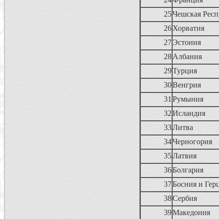
25
Чешская Рес
26
Хорватия
27
Эстония
28
Албания
29
Турция
30
Венгрия
31
Румыния
32
Исландия
33
Литва
34
Черногория
35
Латвия
36
Болгария
37
Босния и Гер
38
Сербия
39
Македония