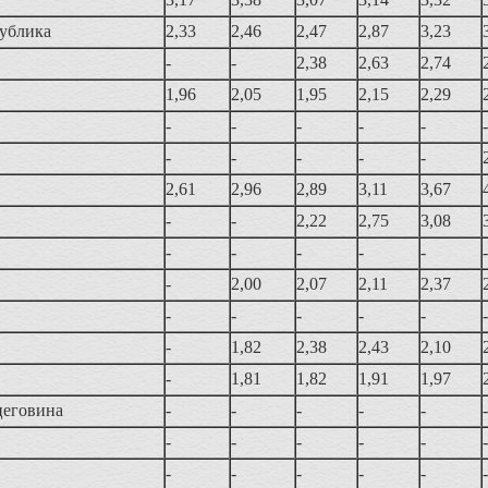
публика
2,33
2,46
2,47
2,87
3,23
-
-
2,38
2,63
2,74
1,96
2,05
1,95
2,15
2,29
-
-
-
-
-
-
-
-
-
-
-
2,61
2,96
2,89
3,11
3,67
-
-
2,22
2,75
3,08
-
-
-
-
-
-
-
2,00
2,07
2,11
2,37
-
-
-
-
-
-
-
1,82
2,38
2,43
2,10
-
1,81
1,82
1,91
1,97
цеговина
-
-
-
-
-
-
-
-
-
-
-
-
-
-
-
-
-
-