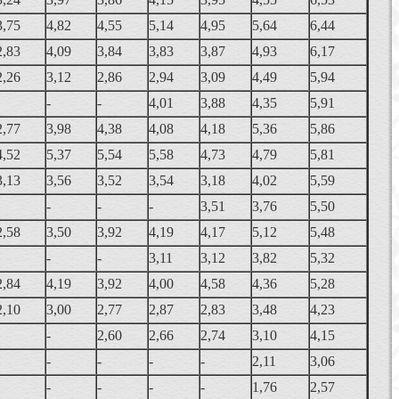
3,75
4,82
4,55
5,14
4,95
5,64
6,44
2,83
4,09
3,84
3,83
3,87
4,93
6,17
2,26
3,12
2,86
2,94
3,09
4,49
5,94
-
-
4,01
3,88
4,35
5,91
2,77
3,98
4,38
4,08
4,18
5,36
5,86
4,52
5,37
5,54
5,58
4,73
4,79
5,81
3,13
3,56
3,52
3,54
3,18
4,02
5,59
-
-
-
3,51
3,76
5,50
2,58
3,50
3,92
4,19
4,17
5,12
5,48
-
-
3,11
3,12
3,82
5,32
2,84
4,19
3,92
4,00
4,58
4,36
5,28
2,10
3,00
2,77
2,87
2,83
3,48
4,23
-
2,60
2,66
2,74
3,10
4,15
-
-
-
-
2,11
3,06
-
-
-
-
1,76
2,57