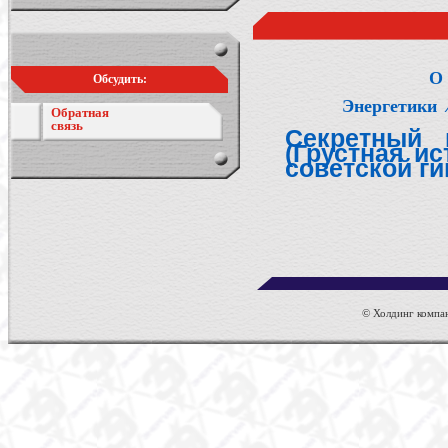
О 
Обсудить:
Энергетики
Обратная
связь
Секретный 
(Грустная и
советской ги
© Холдинг компан