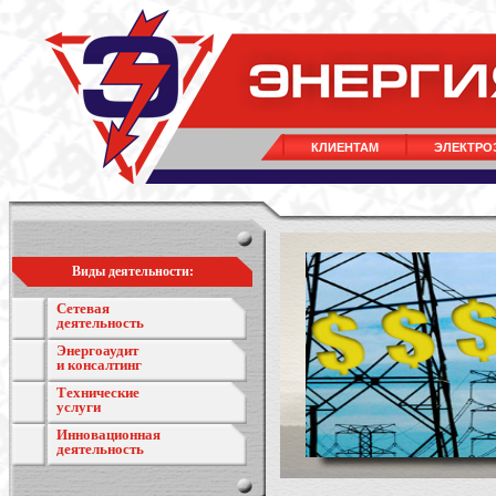
КЛИЕНТАМ
ЭЛЕКТРО
Виды деятельности:
Сетевая
деятельность
Энергоаудит
и консалтинг
Технические
услуги
Инновационная
деятельность