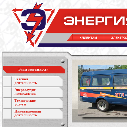
КЛИЕНТАМ
ЭЛЕКТРО
Виды деятельности:
Сетевая
деятельность
Энергоаудит
и консалтинг
Технические
услуги
Инновационная
деятельность