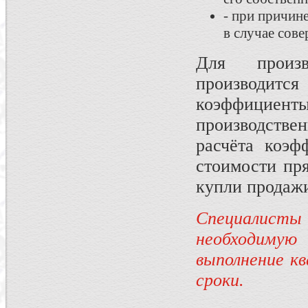
- при причине
в случае сов
Для произв
производится
коэффициенты
производств
расчёта коэф
стоимости пр
купли продажи
Специалист
необходиму
выполнение к
сроки.