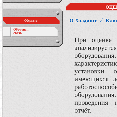
ОЦЕ
⁄
О Холдинге
Кли
Обсудить:
Обратная
связь
При оценке 
анализирует
оборудования,
характеристи
установки 
имеющихся до
работоспос
оборудования
проведения н
отчёт.