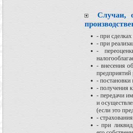
Случаи, 
производстве
- при сделка
- при реализа
- переоцен
налогооблага
- внесения о
предприятий 
- постановки
- получения 
- передачи и
и осуществле
(если это пр
- страховани
- при ликви
его собствен