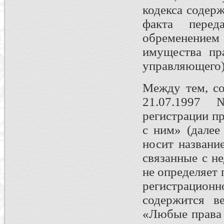
кодекса содер
факта перед
обременение
имущества пра
управляющего)
Между тем, со
21.07.1997
регистрации п
с ним» (далее
носит названи
связанные с н
не определяет
регистрацион
содержится в
«Любые права 