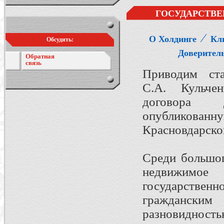
ГОСУДАРСТВЕ
⁄
О Холдинге
Кл
Обсудить:
Доверител
Обратная
связь
Приводим ста
С.А. Кульче
договора 
опубликован
Красновдарског
Среди большог
недвижимое
государственн
гражданским
разновиднос