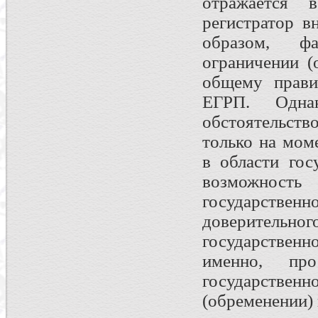
отражается 
регистратор в
образом, фа
ограничении (
общему прави
ЕГРП. Одна
обстоятельст
только на мом
в области гос
возможнос
государств
доверитель
государственн
именно, пр
государств
(обременении) 