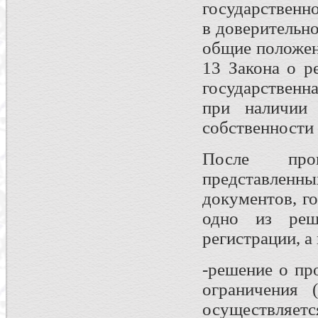
государственн
в доверительн
общие положени
13 Закона о р
государственн
при наличии 
собственности
После пров
представленн
документов, г
одно из реш
регистрации, а
-решение о пр
ограничения 
осуществляет