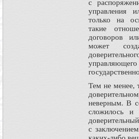
с распоряжен
управления и
только на ос
такие отнош
договоров ил
может созд
доверитель
управляюще
государственно
Тем не менее,
доверительно
неверным. В с
сложилось и 
доверительный
с заключением
каких-либо ве