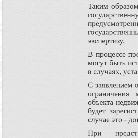
Таким образом
государств
предусмотр
государствен
экспертизу.
В процессе пр
могут быть ис
в случаях, уст
С заявлением 
ограничения 
объекта недви
будет зарегис
случае это - д
При предст