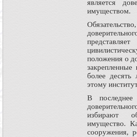
является дов
имуществом.
Обязательс
доверитель
представляе
цивилистическ
положения о д
закрепленные
более десять 
этому институт
В последнее
доверительн
избирают о
имущество. К
сооружения, р