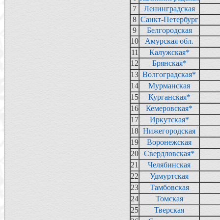
7
Ленинградская
8
Санкт-Петербург
9
Белгородская
10
Амурская обл.
11
Калужская*
12
Брянская*
13
Волгоградская*
14
Мурманская
15
Курганская*
16
Кемеровская*
17
Иркутская*
18
Нижегородская
19
Воронежская
20
Свердловская*
21
Челябинская
22
Удмуртская
23
Тамбовская
24
Томская
25
Тверская