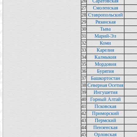
26
Саратовская
27
Смоленская
28
Ставропольский
29
Рязанская
30
Тыва
31
Марий-Эл
32
Коми
33
Карелия
34
Калмыкия
35
Мордовия
36
Бурятия
37
Башкортостан
38
Северная Осетия
39
Ингушетия
40
Горный Алтай
41
Псковская
42
Приморский
43
Пермский
44
Пензенская
45
Орловская