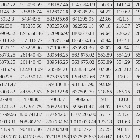
5962.72
915099.59
799187.46
1145594.09
56.95
141.54
2
1145.36
336816.74
512697.26
396285.23
54.27
110.62
1
5932.8
548449.5
583935.68
641395.95
223.6
421.5
92630
785255.68
785255.68
892562.18
97.18
216.37
2
9969.32
1245368.46
1320986.97
1800616.81
59.64
226.27
2
7919.86
1171116.73
1276351.64
1624254.65
50.94
132.51
2
6125.11
313258.96
571160.89
835981.36
36.65
80.94
1
6378.25
261440.43
389546.25
563 675.02
553.89
554.29
5
6378.25
261440.43
389546.25
563 675.02
553.89
554.29
5
6315.49
1222011.09
1235491.01
1238344.29
107.061
228.212
25
40225
718350.14
877875.78
1204502.66
72.02
179.2
2
5 871.47
-
899 186.85
983 331.96
928.9
-
4
3008.82
445582.53
635132.96
637509.79
218.65
265.75
3
27908
410830
700837
968253
934
1010
2141.83
832301.75
905224.15
595601.47
44.92
155.38
3
7 799.56
830 741.87
850 942.64
1 107 206.00
55.17
231.2
2
0 913.11
608 802.31
890 734.64
1 010 033.44
123.18
311.63
3
4379.4
964815.36
712004.08
846477.4
25.25
91.38
1
745.797
894173.958
937118.153
1537535.637
84.047
145.72
21