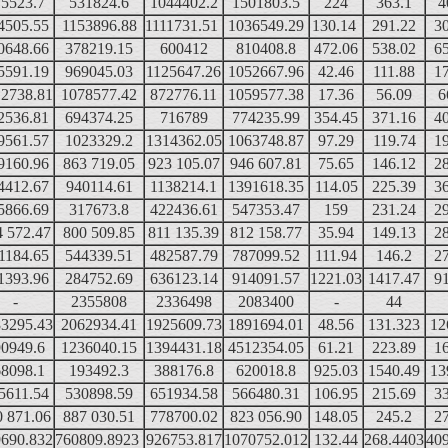
5523.7
531824.6
1044402.2
1501803.5
224
363.1
4
4505.55
1153896.88
1111731.51
1036549.29
130.14
291.22
3
0648.66
378219.15
600412
810408.8
472.06
538.02
6
5591.19
969045.03
1125647.26
1052667.96
42.46
111.88
1
2738.81
1078577.42
872776.11
1059577.38
17.36
56.09
6
2536.81
694374.25
716789
774235.99
354.45
371.16
4
9561.57
1023329.2
1314362.05
1063748.87
97.29
119.74
1
9160.96
863 719.05
923 105.07
946 607.81
75.65
146.12
2
4412.67
940114.61
1138214.1
1391618.35
114.05
225.39
3
5866.69
317673.8
422436.61
547353.47
159
231.24
2
4 572.47
800 509.85
811 135.39
812 158.77
35.94
149.13
2
1184.65
544339.51
482587.79
787099.52
111.94
146.2
2
1393.96
284752.69
636123.14
914091.57
1221.03
1417.47
9
-
2355808
2336498
2083400
-
44
3295.43
2062934.41
1925609.73
1891694.01
48.56
131.323
12
0949.6
1236040.15
1394431.18
4512354.05
61.21
223.89
1
8098.1
193492.3
388176.8
620018.8
925.03
1540.49
13
5611.54
530898.59
651934.58
566480.31
106.95
215.69
3
0 871.06
887 030.51
778700.02
823 056.90
148.05
245.2
2
690.832
760809.8923
926753.817
1070752.012
132.44
268.4403
40