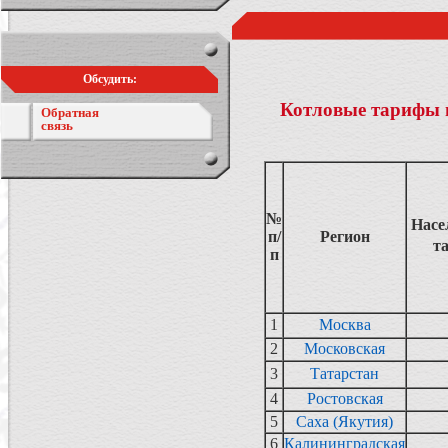
Обсудить:
Котловые тарифы н
Обратная
связь
№
Насе
п/
Регион
т
п
1
Москва
2
Московская
3
Татарстан
4
Ростовская
5
Саха (Якутия)
6
Калининградская