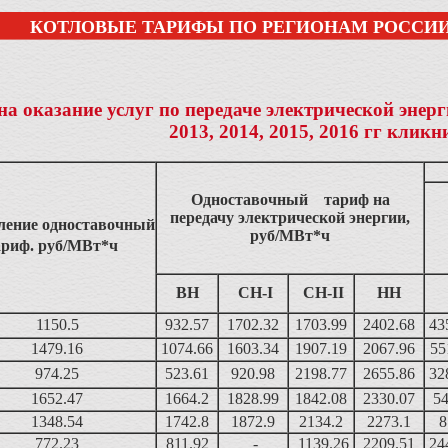
КОТЛОВЫЕ ТАРИФЫ ПО РЕГИОНАМ РОССИИ 2012 Г.,
а оказание услуг по передаче электрической энер
2013, 2014, 2015, 2016 гг кликн
Одноставочный тариф на
передачу электрической энергии,
ление
одноставочный
руб/МВт*ч
ариф. руб/МВт*ч
ВН
СН-I
СН-II
НН
1150.5
932.57
1702.32
1703.99
2402.68
43
1479.16
1074.66
1603.34
1907.19
2067.96
55
974.25
523.61
920.98
2198.77
2655.86
32
1652.47
1664.2
1828.99
1842.08
2330.07
54
1348.54
1742.8
1872.9
2134.2
2273.1
8
772.23
811.92
-
1139.26
2209.51
24