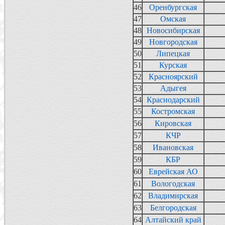
46
Оренбургская
47
Омская
48
Новосибирская
49
Новгородская
50
Липецкая
51
Курская
52
Красноярский
53
Адыгея
54
Краснодарский
55
Костромская
56
Кировская
57
КЧР
58
Ивановская
59
КБР
60
Еврейская АО
61
Вологодская
62
Владимирская
63
Белгородская
64
Алтайский край