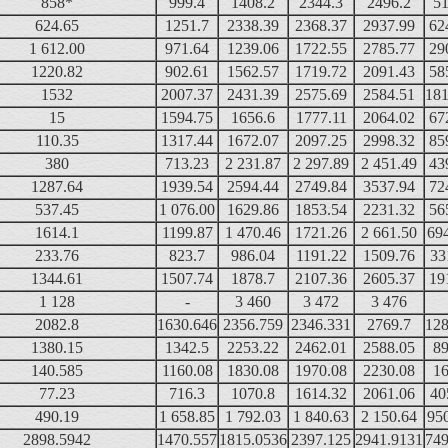
858*
999.4
1408.2
2344.3
2496.2
51
624.65
1251.7
2338.39
2368.37
2937.99
62
1 612.00
971.64
1239.06
1722.55
2785.77
29
1220.82
902.61
1562.57
1719.72
2091.43
58
1532
2007.37
2431.39
2575.69
2584.51
181
15
1594.75
1656.6
1777.11
2064.02
67
110.35
1317.44
1672.07
2097.25
2998.32
85
380
713.23
2 231.87
2 297.89
2 451.49
43
1287.64
1939.54
2594.44
2749.84
3537.94
72
537.45
1 076.00
1629.86
1853.54
2231.32
56
1614.1
1199.87
1 470.46
1721.26
2 661.50
69
233.76
823.7
986.04
1191.22
1509.76
33
1344.61
1507.74
1878.7
2107.36
2605.37
19
1 128
-
3 460
3 472
3 476
2082.8
1630.646
2356.759
2346.331
2769.7
128
1380.15
1342.5
2253.22
2462.01
2588.05
89
140.585
1160.08
1830.08
1970.08
2230.08
16
77.23
716.3
1070.8
1614.32
2061.06
40
490.19
1 658.85
1 792.03
1 840.63
2 150.64
95
2898.5942
1470.557
1815.0536
2397.125
2941.9131
749