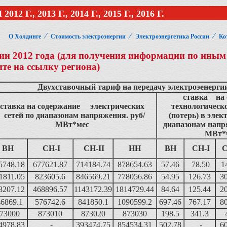
 2013 Г., 2014 Г., 2015 Г., 2016 Г.
⁄
⁄
⁄
О Холдинге
Стоимость электроэнергии
Электроэнергетика России
Ко
гии 2012 года (для получения информации по иным
ите на ссылку региона)
Двухставочный тариф на передачу электроэенерги
ставка на 
ставка на содержание электрических
технологическо
сетей по диапазонам напряжения. руб/
(потерь) в элек
МВт*мес
диапазонам напр
МВт*
ВН
СН-I
СН-II
НН
ВН
СН-I
С
5748.18
677621.87
714184.74
878654.63
57.46
78.50
14
1811.05
823605.6
846569.21
778056.86
54.95
126.73
3
8207.12
468896.57
1143172.39
1814729.44
84.64
125.44
2
6869.1
576742.6
841850.1
1090599.2
697.46
767.17
8
73000
873010
873020
873030
198.5
341.3
4978.83
-
393474.75
854534.31
502.78
-
6