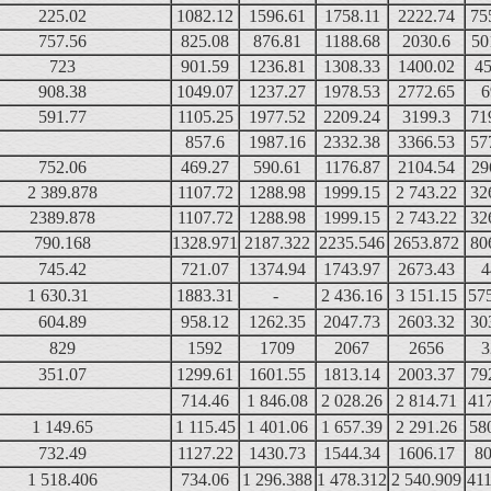
225.02
1082.12
1596.61
1758.11
2222.74
75
757.56
825.08
876.81
1188.68
2030.6
50
723
901.59
1236.81
1308.33
1400.02
45
908.38
1049.07
1237.27
1978.53
2772.65
6
591.77
1105.25
1977.52
2209.24
3199.3
71
857.6
1987.16
2332.38
3366.53
57
752.06
469.27
590.61
1176.87
2104.54
29
2 389.878
1107.72
1288.98
1999.15
2 743.22
32
2389.878
1107.72
1288.98
1999.15
2 743.22
32
790.168
1328.971
2187.322
2235.546
2653.872
80
745.42
721.07
1374.94
1743.97
2673.43
4
1 630.31
1883.31
-
2 436.16
3 151.15
57
604.89
958.12
1262.35
2047.73
2603.32
30
829
1592
1709
2067
2656
3
351.07
1299.61
1601.55
1813.14
2003.37
79
714.46
1 846.08
2 028.26
2 814.71
41
1 149.65
1 115.45
1 401.06
1 657.39
2 291.26
58
732.49
1127.22
1430.73
1544.34
1606.17
80
1 518.406
734.06
1 296.388
1 478.312
2 540.909
411