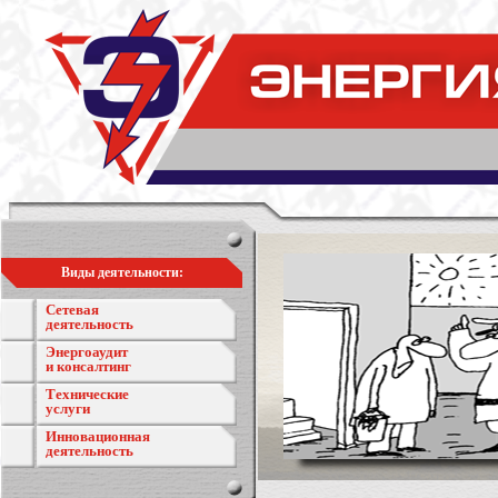
Виды деятельности:
Сетевая
деятельность
Энергоаудит
и консалтинг
Технические
услуги
Инновационная
деятельность