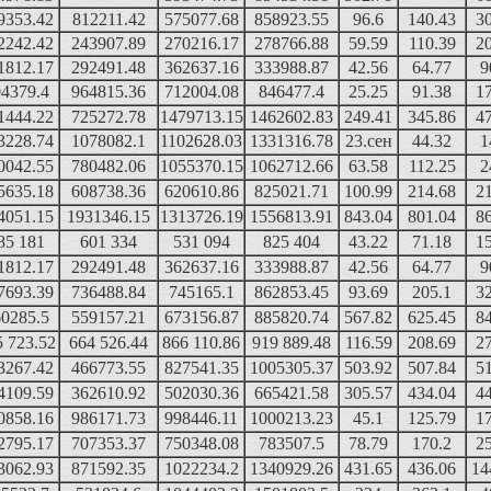
9353.42
812211.42
575077.68
858923.55
96.6
140.43
3
2242.42
243907.89
270216.17
278766.88
59.59
110.39
2
1812.17
292491.48
362637.16
333988.87
42.56
64.77
9
4379.4
964815.36
712004.08
846477.4
25.25
91.38
1
1444.22
725272.78
1479713.15
1462602.83
249.41
345.86
4
3228.74
1078082.1
1102628.03
1331316.78
23.сен
44.32
1
0042.55
780482.06
1055370.15
1062712.66
63.58
112.25
2
5635.18
608738.36
620610.86
825021.71
100.99
214.68
2
4051.15
1931346.15
1313726.19
1556813.91
843.04
801.04
8
85 181
601 334
531 094
825 404
43.22
71.18
1
1812.17
292491.48
362637.16
333988.87
42.56
64.77
9
7693.39
736488.84
745165.1
862853.45
93.69
205.1
3
0285.5
559157.21
673156.87
885820.74
567.82
625.45
8
5 723.52
664 526.44
866 110.86
919 889.48
116.59
208.69
2
3267.42
466773.55
827541.35
1005305.37
503.92
507.84
5
4109.59
362610.92
502030.36
665421.58
305.57
434.04
4
0858.16
986171.73
998446.11
1000213.23
45.1
125.79
1
2795.17
707353.37
750348.08
783507.5
78.79
170.2
2
3062.93
871592.35
1022234.2
1340929.26
431.65
436.06
14