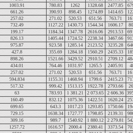
1003.91
780.83
1262
1328.68
2477.85
67
661.26
390.93
898.45
1274.89
1414.65
12
257.02
271.02
520.53
651.56
763.71
16
732.49
1127.22
1430.73
1544.34
1606.17
80
199.17
1184.34
1347.78
2616.06
2913.53
69
826.13
1405.44
1724.52
2238.34
3467.66
91
975.87
923.58
1285.14
2123.52
3235.28
64
427.8
355.69
1284.18
1560.29
2435.33
18
898.26
1521.66
3429.52
2910.51
2709.12
48
434.01
764.46
1031.97
1265.5
2405.91
4
257.02
271.02
520.53
651.56
763.71
16
594.834
1155.31
1468.94
1799.6
2415.23
71
517.32
999.42
1513.15
1922.78
2793.66
26
63
783.93
1 381.21
2 073.65
2 606.36
39
160.49
832.12
1075.36
1422.51
1620.24
25
699.65
643.3
1017.23
1293.85
1750.66
19
729.15
1638.34
1727.77
1798.85
2139.31
98
309.16
989.7
1540.92
1 880.12
2 279.81
54
1257.72
1616.57
2000.4
2380.41
3373.54
70