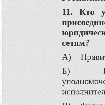
11. Кто у
присоеди
юридичес
сетям?
А) Правит
Б) Прави
уполном
исполнител