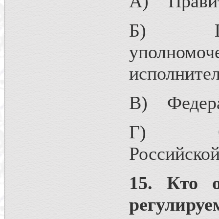
А) Правит
Б) Прави
уполном
исполнител
В) Федера
Г) Орган
Российской
15. Кто 
регулиру