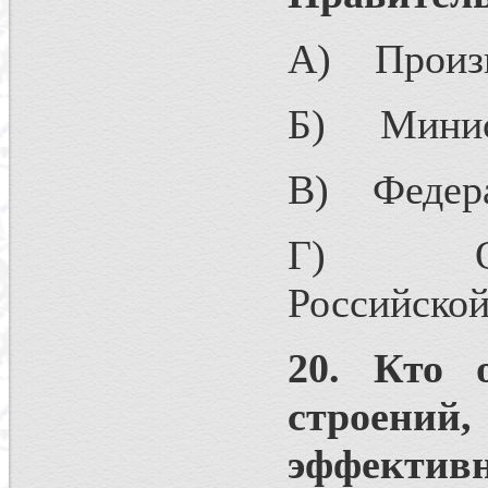
А) Произв
Б) Минист
В) Федера
Г) Орган
Российской
20. Кто о
строений,
эффектив