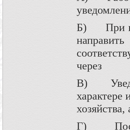
уведомлени
Б) При пр
направ
соответст
через 5 
В) Уведо
характере 
хозяйства, 
Г) После