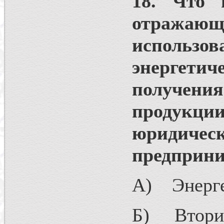
18. Что 
отражающ
использов
энергетич
получени
продукц
юридич
предприн
А) Энерге
Б) Вторич