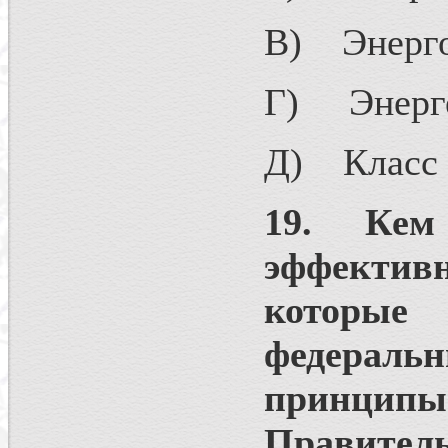
В) Энерго
Г) Энерге
Д) Класс 
19. Кем 
эффективн
которы
федераль
принци
Правитель