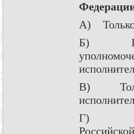
Федераци
А) Только
Б) Прави
уполном
исполнител
В) Тольк
исполнител
Г) Орган
Российской