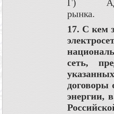
Г) Админ
рынка.
17. С кем
электрос
национал
сеть, пр
указанны
договоры 
энергии, 
Российско