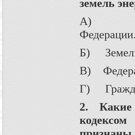
земель эн
А) Град
Федерации
Б) Земель
В) Федера
Г) Гражда
2. Какие
кодексо
признаны 