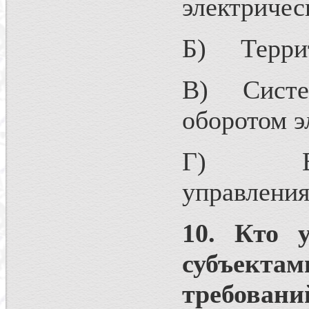
электрическ
Б) Террит
В) Систем
оборотом э
Г) Едина
управления
10. Кто 
субъект
требова