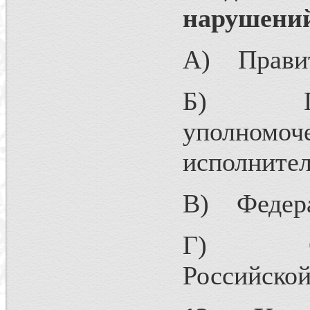
нарушени
А) Правит
Б) Прави
уполном
исполнител
В) Федера
Г) Орган
Российской