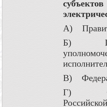
субъектов
электриче
А) Правит
Б) Прави
уполном
исполнител
В) Федера
Г) Орган
Российской