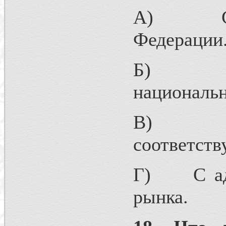
А) С Ми
Федерации
Б) С ор
национальн
В) С о
соответств
Г) С адми
рынка.