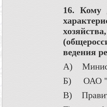
16. Кому 
характе
хозяйств
(общерос
ведения р
А) Минист
Б) ОАО "
В) Правит