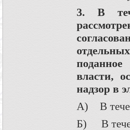
3. В те
рассмотр
согласов
отдельны
поданное
власти, 
надзор в 
А) В течен
Б) В течен