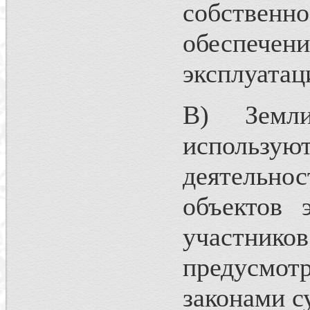
собственн
обеспече
эксплуатац
В) Земли,
использую
деятельн
объектов 
участник
предусмот
законами с