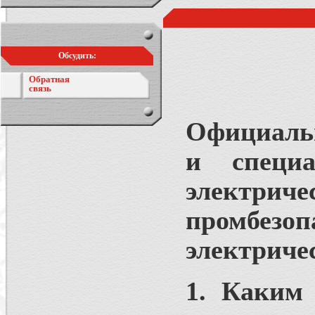
Обсудить:
Обратная
связь
Официаль
и специа
элект
промбезоп
электриче
1. Каким