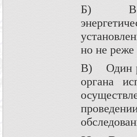
Б) В зав
энергетич
установлен
но не реже 
В) Один ра
органа ис
осуществл
проведе
обследован