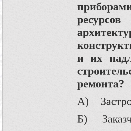
приборам
ресурс
архитект
конструкт
и их над
строител
ремонта?
А) Застро
Б) Заказч