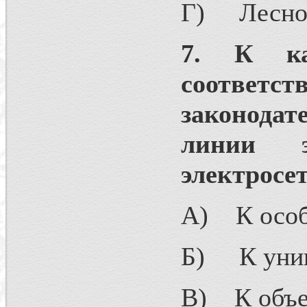
Г) Лесной
7. К ка
соотве
законодат
линии э
электросе
А) К особ
Б) К уник
В) К объек