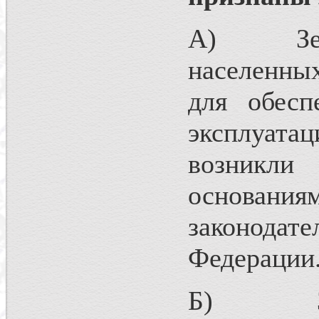
А) Земли
населенных
для обесп
эксплуата
возникли
основан
законодат
Федерации
Б) Земли