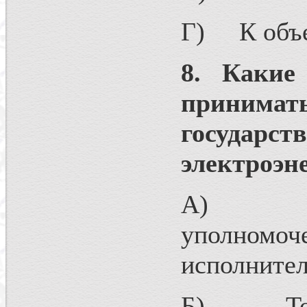
Г) К объе
8. Какие
принимат
государст
электроэн
А) Прав
уполном
исполнител
Б) Тольк