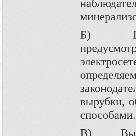
наблюда
минерализо
Б) Подд
предусмот
электрос
определ
законода
вырубки, о
способами.
В) Выруб