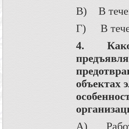
В) В течен
Г) В течен
4. Как
предъяв
предотвра
объектах э
особен
организац
А) Работы