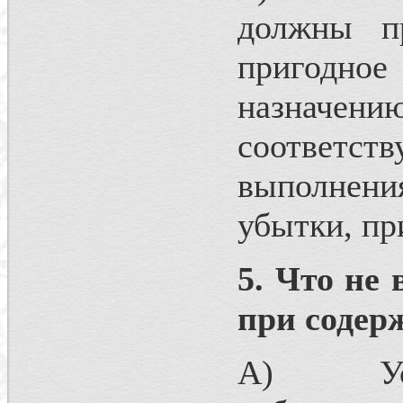
должны пр
пригодно
назначе
соответст
выполнени
убытки, пр
5.
Что не 
при содер
А) Устро