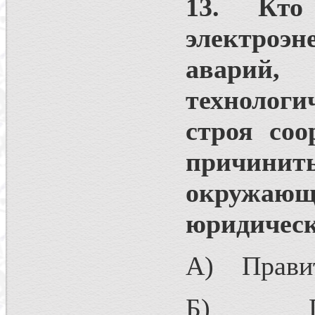
13. Кто
электроэ
аварий,
технологи
строя соо
причинит
окружающ
юридическ
А) Правит
Б) Прави