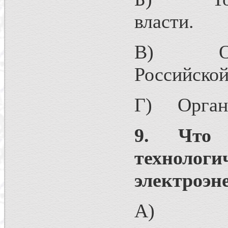
власти.
В) Орган
Российской
Г) Органы
9. Что 
техноло
электроэн
А) Един