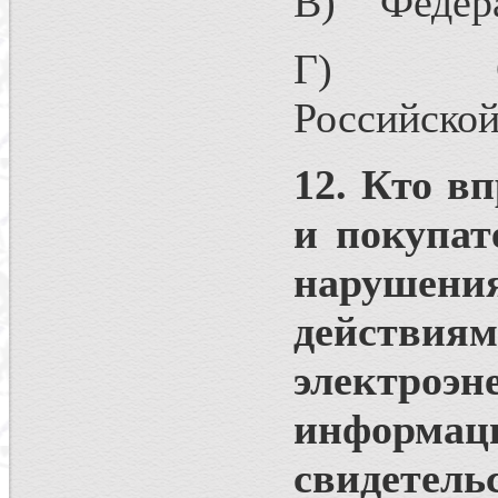
В) Федера
Г) Орган
Российской
12. Кто в
и покупат
нарушен
действи
электро
информац
свидетел