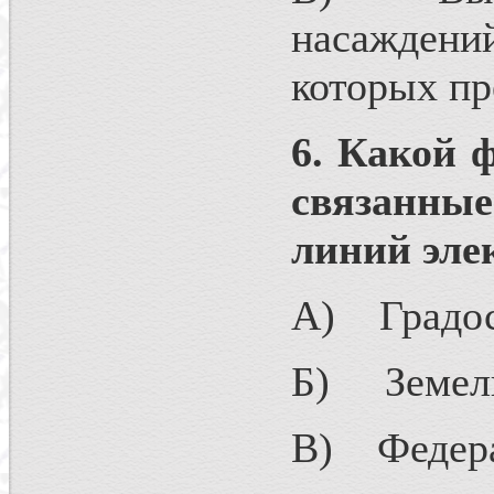
насаждени
которых пр
6. Какой 
связанны
линий эле
А) Градос
Б) Земель
В) Федерал