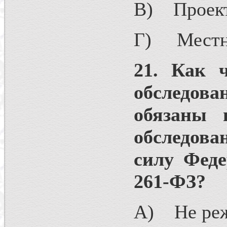
В) Проект
Г) Местны
21. Как 
обслед
обязаны 
обследов
силу Феде
261-ФЗ?
А) Не реже