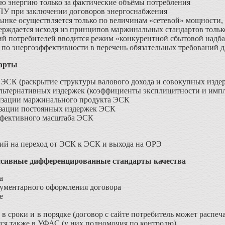
ую энергию только за фактические объёмы потребления
ПУ при заключении договоров энергоснабжения
ынке осуществляется только по величинам «сетевой» мощности,
ерждается исходя из принципов маржинальных стандартов тольк
ий потребителей вводится режим «конкурентной сбытовой надб
по энергоэффективности в перечень обязательных требований д
арты
ЭСК (раскрытие структуры валового дохода и совокупных изде
альтернативных издержек (коэффициенты эксплицитности и имп
изации маржинального продукта ЭСК
зации постоянных издержек ЭСК
ффективного масштаба ЭСК
ий на переход от ЭСК к ЭСК и выхода на ОРЭ
ссивные дифференцированные стандарты качества
а
кументарного оформления договора
е
в сроки и в порядке (договор с сайте потребитель может распеча
ся также в УФАС (у них полномочия по контролю)