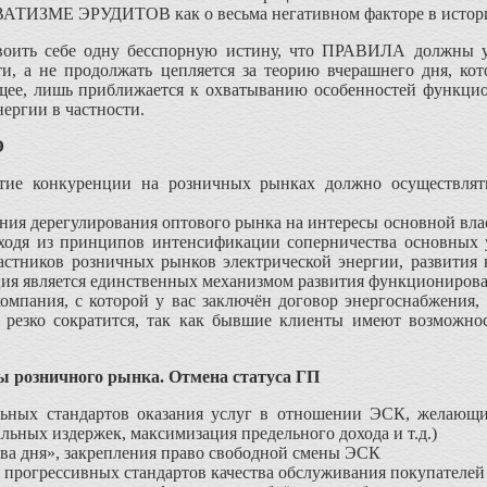
ВАТИЗМЕ ЭРУДИТОВ как о весьма негативном факторе в истори
своить себе одну бесспорную истину, что ПРАВИЛА должны 
и, а не продолжать цепляется за теорию вчерашнего дня, кот
бщее, лишь приближается к охватыванию особенностей функци
ергии в частности.
Э
итие конкуренции на розничных рынках должно осуществлят
ния дерегулирования оптового рынка на интересы основной влас
одя из принципов интенсификации соперничества основных у
астников розничных рынков электрической энергии, развития 
ия является единственных механизмом развития функционирова
компания, с которой у вас заключён договор энергоснабжения
 резко сократится, так как бывшие клиенты имеют возможно
ы розничного рынка. Отмена статуса ГП
ьных стандартов оказания услуг в отношении ЭСК, желающи
ьных издержек, максимизация предельного дохода и т.д.)
ва дня», закрепления право свободной смены ЭСК
 прогрессивных стандартов качества обслуживания покупателей