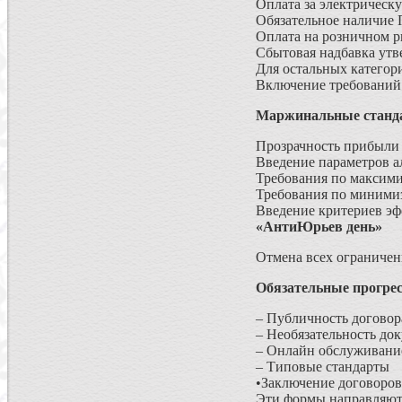
Оплата за электрическ
Обязательное наличие 
Оплата на розничном р
Сбытовая надбавка утв
Для остальных категор
Включение требований 
Маржинальные станд
Прозрачность прибыли 
Введение параметров 
Требования по максим
Требования по миними
Введение критериев э
«АнтиЮрьев день»
Отмена всех ограничен
Обязательные прогре
– Публичность договор
– Необязательность до
– Онлайн обслуживани
– Типовые стандарты
•Заключение договоров 
Эти формы направляют