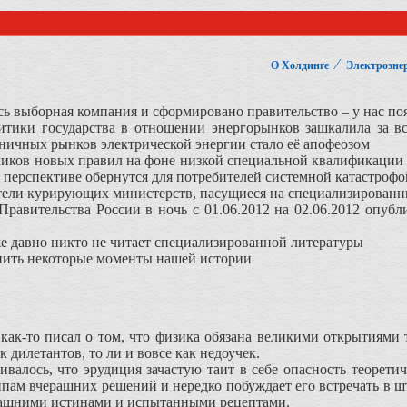
⁄
О Холдинге
Электроэнер
ась выборная компания и сформировано правительство – у нас по
литики государства в отношении энергорынков зашкалила за в
ичных рынков электрической энергии стало её апофеозом
тчиков новых правил на фоне низкой специальной квалификации
й перспективе обернутся для потребителей системной катастрофо
тели курирующих министерств, пасущиеся на специализированны
 Правительства России в ночь с 01.06.2012 на 02.06.2012 опуб
е давно никто не читает специализированной литературы
нить некоторые моменты нашей истории
как-то писал о том, что физика обязана великими открытиями
к дилетантов, то ли и вовсе как недоучек.
ивалось, что эрудиция зачастую таит в себе опасность теорети
ипам вчерашних решений и нередко побуждает его встречать в 
ашними истинами и испытанными рецептами.