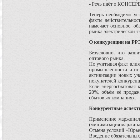
- Речь идёт о КОНСЕР
Теперь необходимо у
факты действительност
намечает основное, о
рынка электрической эн
О конкуренции на РР
Безусловно, что разв
оптового рынка.
Но учитывая факт влия
промышленности и исх
активизации новых уч
покупателей конкуренц
Если энергосбытовая 
20%, объём её продаж
сбытовых компаниях.
Конкурентные аспект
Применение маржинал
(минимизация маржинал
Отмена условий «Юрье
Введение обязательных