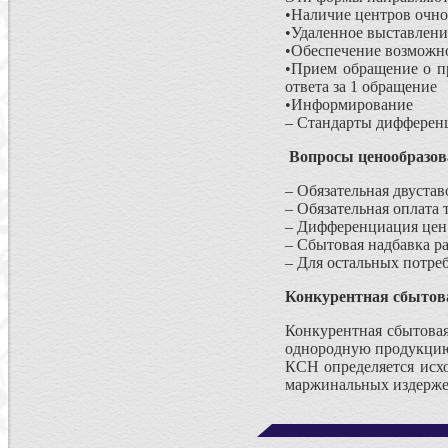
•Наличие центров очно
•Удаленное выставлени
•Обеспечение возможно
•Прием обращение о п
ответа за 1 обращение
•Информирование
– Стандарты дифферен
Вопросы ценообразо
– Обязательная двустав
– Обязательная оплата
– Дифференциация цен 
– Сбытовая надбавка р
– Для остальных потре
Конкурентная сбытов
Конкурентная сбытова
однородную продукцию
КСН определяется исх
маржинальных издерж