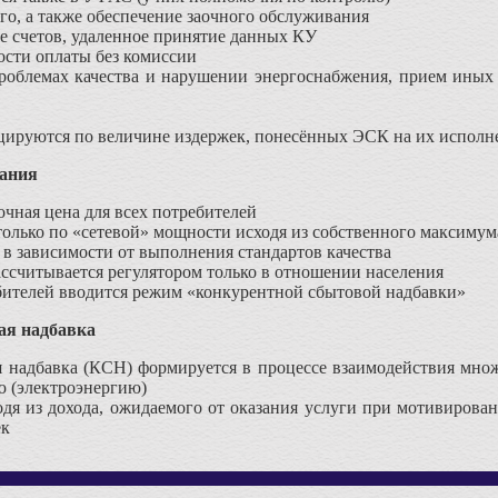
го, а также обеспечение заочного обслуживания
е счетов, удаленное принятие данных КУ
сти оплаты без комиссии
роблемах качества и нарушении энергоснабжения, прием иных 
цируются по величине издержек, понесённых ЭСК на их исполн
вания
очная цена для всех потребителей
 только по «сетевой» мощности исходя из собственного максимум
в зависимости от выполнения стандартов качества
ассчитывается регулятором только в отношении населения
бителей вводится режим «конкурентной сбытовой надбавки»
ая надбавка
я надбавка (КСН) формируется в процессе взаимодействия мно
 (электроэнергию)
одя из дохода, ожидаемого от оказания услуги при мотивиров
ек