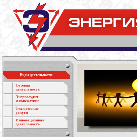
Виды деятельности:
Сетевая
деятельность
Энергоаудит
и консалтинг
Технические
услуги
Инновационная
деятельность