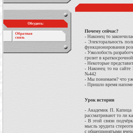
Обсудить:
Почему сейчас?
Обратная
- Наконец то закончил
связь
- Электоральность по
функционирования розн
- Узколобость разрабо
грозит в краткосрочно
- Некоторые представи
- Наконец то на сайте
№442
- Мы понимаем? что уж
- Пришло время напом
Урок истории
- Академик П. Капица 
рассматривают то ли ка
- В этой связи подчёрк
мысль эрудита стереот
с общепринятыми вчер