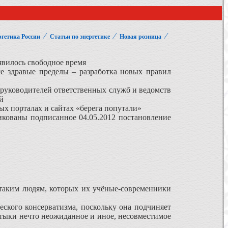
⁄
⁄
⁄
гетика России
Статьи по энергетике
Новая розница
явилось свободное время
се здравые пределы – разработка новых правил
 руководителей ответственных служб и ведомств
й
х порталах и сайтах «берега попутали»
ликованы подписанное 04.05.2012 постановление
 таким людям, которых их учёные-современники
ческого консерватизма, поскольку она подчиняет
штыки нечто неожиданное и иное, несовместимое