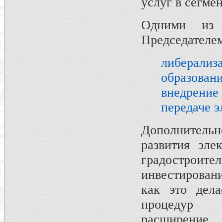
услуг в сегме
Одними из 
Председателе
либерализ
образован
внедрение
передаче э
Дополнительн
развития эле
градостроите
инвестирован
как это дела
процедур т
расширение 