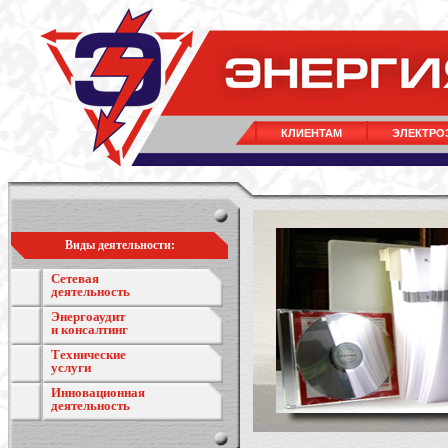
КЛИЕНТАМ
ЭЛЕКТРО
Виды деятельности:
Сетевая
деятельность
Энергоаудит
и консалтинг
Технические
услуги
Инновационная
деятельность