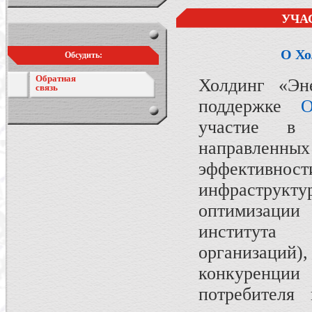
УЧА
О Хо
Обсудить:
Обратная
Холдинг «Эн
связь
поддержке
участие в 
направлен
эффективно
инфраструкту
оптимизации 
института 
организаций)
конкуренци
потребителя