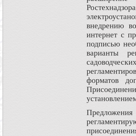
Ростехнадзор
электроуста
внедрению во
интернет с п
подписью нео
варианты р
садоводчес
регламентир
форматов до
Присоединени
установлением
Предложени
регламенти
присоединени