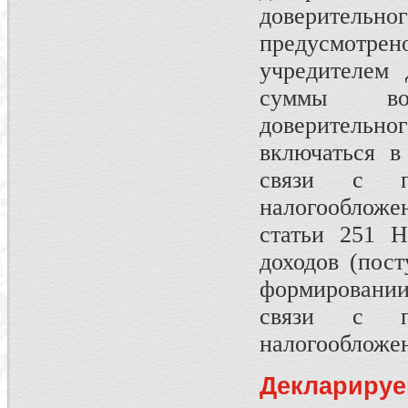
доверитель
предусмотре
учредителем 
суммы воз
доверительн
включаться в
связи с п
налогообложен
статьи 251 Н
доходов (пос
формировании
связи с п
налогообложе
Декларируе