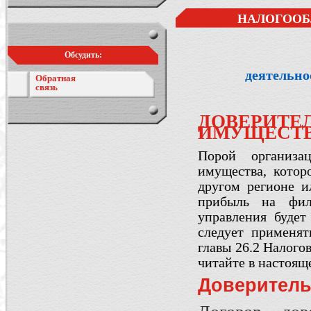
НАЛОГООБ
Обсудить:
деятельно
Обратная
связь
ДОВЕРИ
ИМУЩЕСТ
Порой организа
имущества, котор
другом регионе 
прибыль на фил
управления буде
следует применят
главы 26.2 Налого
читайте в настояще
Доверитель