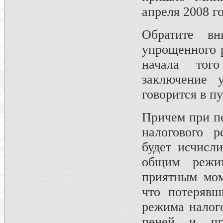
апреля 2008 г
Обратите в
упрощенного 
начала тог
заключение 
говорится в п
Причем при п
налогового р
будет исчисли
общим режим
приятным мом
что потерявш
режима налог
пеней и шт