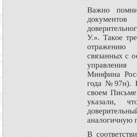
Важно помни
документов
доверительно
У.». Такое тр
отражению 
связанных с о
управления
Минфина Росс
года №97н). 
своем Письме
указали, ч
доверитель
аналогичную п
В соответств