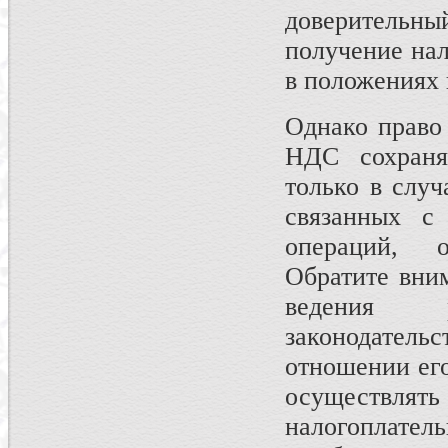
доверитель
получение нал
в положениях 
Однако право
НДС сохраня
только в случ
связанных с
операций, о
Обратите вним
ведения р
законодатель
отношении его
осуществлять
налогоплател