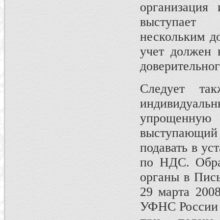
организация 
выступает
нескольким до
учет должен 
доверительног
Следует та
индивидуаль
упрощенну
выступающий
подавать в ус
по НДС. Обра
органы в Пис
29 марта 200
УФНС России п