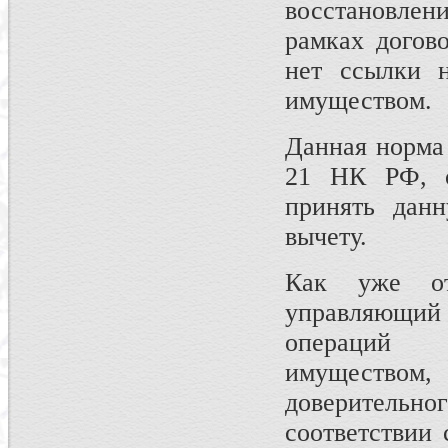
восстановлен
рамках догов
нет ссылки н
имуществом.
Данная норма 
21 НК РФ, о
принять данн
вычету.
Как уже от
управляющий
операций 
имуществом
доверитель
соответствии