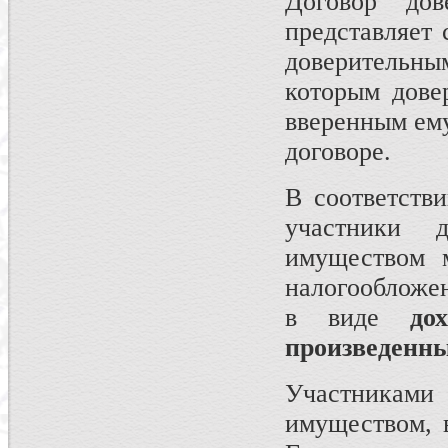
Договор дов
представляет
доверительн
которым дове
вверенным ему
договоре.
В соответств
участники д
имуществом 
налогообложе
в виде
дохо
произведенны
Участниками 
имуществом, 