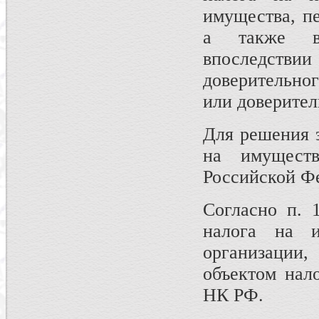
имущества, пе
а также в
впоследстви
доверительног
или доверите
Для решения э
на имуществ
Российской Фе
Согласно п. 
налога на и
организации
объектом нало
НК РФ.