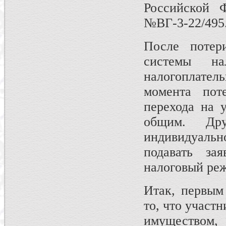
Российской 
№ВГ-3-22/495
После потер
системы на
налогоплател
момента пот
перехода на 
общим. Дру
индивидуальн
подавать за
налоговый ре
Итак, первым
то, что участ
имуществом,