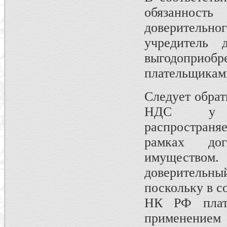
обязанност
доверительн
учредитель 
выгодопри
плательщикам
Следует обрат
НДС у до
распространяе
рамках дог
имуществом
доверительны
поскольку в с
НК РФ плат
применением