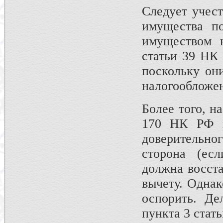
Следует учест
имущества по
имуществом 
статьи 39 НК
поскольку он
налогообложе
Более того, н
170 НК РФ п
доверительно
сторона (ес
должна восста
вычету. Однак
оспорить. Де
пункта 3 стат