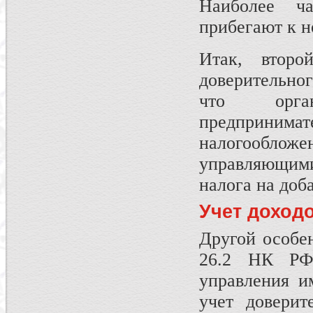
Наиболее ч
прибегают к н
Итак, второ
доверительно
что орга
предпринимат
налогооблож
управляющими
налога на доб
Учет доход
Другой особе
26.2 НК РФ 
управления и
учет довери