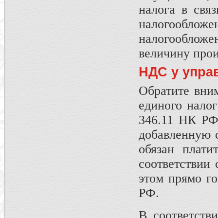
налога в свя
налогообло
налогообложен
величину прои
НДС у упра
Обратите вним
единого налог
346.11 НК РФ
добавленную 
обязан плати
соответствии
этом прямо го
РФ.
В соответств