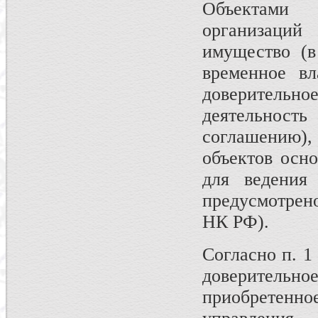
Объектами 
организаций
имущество (в
временное вл
доверительно
деятельност
соглашению),
объектов осно
для ведения 
предусмотрено
НК РФ).
Согласно п. 1
доверительн
приобретенно