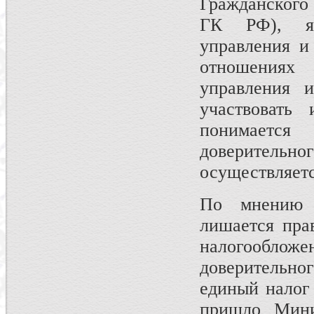
Гражданского 
ГК РФ), яв
управления и
отношениях 
управления 
участвовать 
понимаетс
доверительн
осуществляет
По мнению ф
лишается пра
налогооблож
доверительн
единый налог
пришло Мини