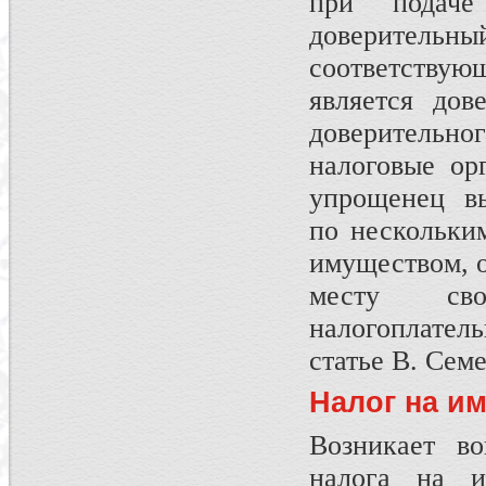
при подач
доверитель
соответствующ
является дов
доверительно
налоговые ор
упрощенец в
по нескольки
имуществом, о
месту св
налогоплате
статье В. Сем
Налог на и
Возникает во
налога на и