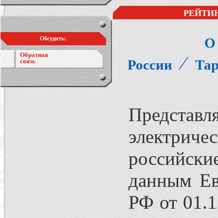
РЕЙТИН
Обсудить:
О
Обратная
⁄
России
Тар
связь
Представ
электрич
российские
данным Ев
РФ от 01.