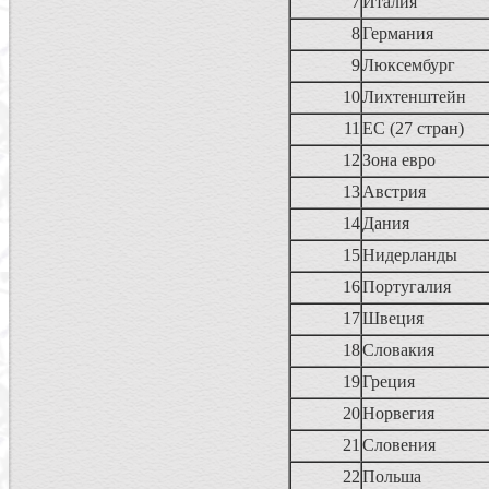
7
Италия
8
Германия
9
Люксембург
10
Лихтенштейн
11
ЕС (27 стран)
12
Зона евро
13
Австрия
14
Дания
15
Нидерланды
16
Португалия
17
Швеция
18
Словакия
19
Греция
20
Норвегия
21
Словения
22
Польша