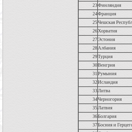
23
Финляндия
24
Франция
25
Чешская Респуб
26
Хорватия
27
Эстония
28
Албания
29
Турция
30
Венгрия
31
Румыния
32
Исландия
33
Литва
34
Черногория
35
Латвия
36
Болгария
37
Босния и Герце