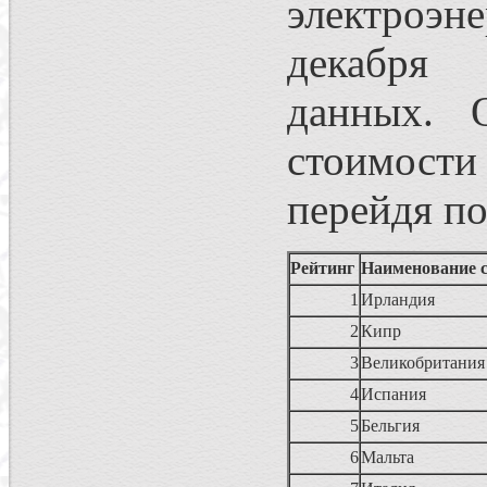
электроэне
декабря
данных. 
стоимост
перейдя п
Рейтинг
Наименование 
1
Ирландия
2
Кипр
3
Великобритани
4
Испания
5
Бельгия
6
Мальта