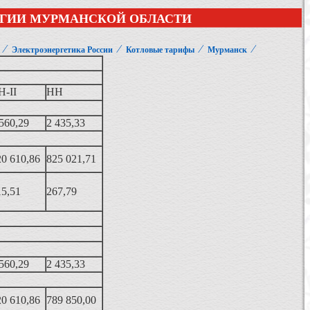
РГИИ МУРМАНСКОЙ ОБЛАСТИ
⁄
⁄
⁄
⁄
Электроэнергетика России
Котловые тарифы
Мурманск
Н-II
НН
560,29
2 435,33
20 610,86
825 021,71
15,51
267,79
560,29
2 435,33
20 610,86
789 850,00