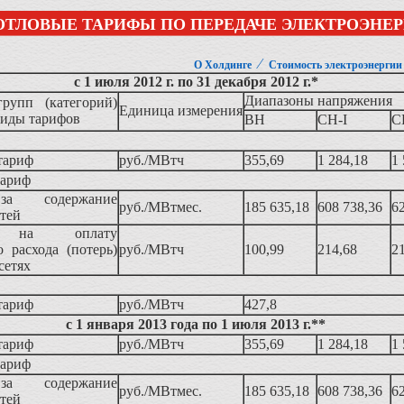
ОТЛОВЫЕ ТАРИФЫ ПО ПЕРЕДАЧЕ ЭЛЕКТРОЭНЕ
⁄
О Холдинге
Стоимость электроэнергии
с 1 июля 2012 г. по 31 декабря 2012 г.*
Диапазоны напряжения
рупп (категорий)
Единица измерения
виды тарифов
ВН
СН-I
С
тариф
руб./МВтч
355,69
1 284,18
1 
тариф
а содержание
руб./МВтмес.
185 635,18
608 738,36
6
етей
 на оплату
о расхода (потерь)
руб./МВтч
100,99
214,68
2
сетях
тариф
руб./МВтч
427,8
с 1 января 2013 года по 1 июля 2013 г.**
тариф
руб./МВтч
355,69
1 284,18
1 
тариф
а содержание
руб./МВтмес.
185 635,18
608 738,36
6
етей