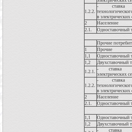
электрических с
- ставка
1.2.2.
технологическог
в электрических 
2
Население
2.1.
Одноставочный 
Прочие потреби
1
Прочие
1,1
Одноставочный 
1,2
Двухставочный 
- ставка з
1.2.1.
электрических с
- ставка
1.2.2.
технологическог
в электрических 
2
Население
2.1.
Одноставочный 
1,1
Одноставочный 
1,2
Двухставочный 
- ставка з