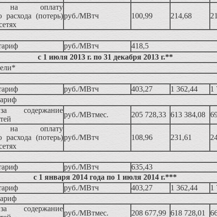
 на оплату
о расхода (потерь)
руб./МВтч
100,99
214,68
2
сетях
тариф
руб./МВтч
418,5
с 1 июля 2013 г. по 31 декабря 2013 г.**
тели*
тариф
руб./МВтч
403,27
1 362,44
1 
тариф
а содержание
руб./МВтмес.
205 728,33
613 384,08
6
етей
 на оплату
о расхода (потерь)
руб./МВтч
108,96
231,61
2
сетях
тариф
руб./МВтч
635,43
с 1 января 2014 года по 1 июля 2014 г.***
тариф
руб./МВтч
403,27
1 362,44
1 
тариф
а содержание
руб./МВтмес.
208 677,99
618 728,01
6