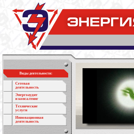
Виды деятельности:
Сетевая
деятельность
Энергоаудит
и консалтинг
Технические
услуги
Инновационная
деятельность