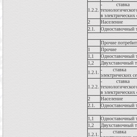
- ставка
1.2.2.
технологическог
в электрических 
2
Население
2.1.
Одноставочный 
Прочие потреби
1
Прочие
1,1
Одноставочный 
1,2
Двухставочный 
- ставка з
1.2.1.
электрических с
- ставка
1.2.2.
технологическог
в электрических 
2
Население
2.1.
Одноставочный 
1,1
Одноставочный 
1,2
Двухставочный 
- ставка з
1.2.1.