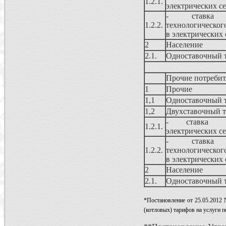
1.2.1.
электрических с
- ставка
1.2.2.
технологическог
в электрических 
2
Население
2.1.
Одноставочный 
Прочие потреби
1
Прочие
1,1
Одноставочный 
1,2
Двухставочный 
- ставка з
1.2.1.
электрических с
- ставка
1.2.2.
технологическог
в электрических 
2
Население
2.1.
Одноставочный 
*Постановление от 25.05.2012
(котловых) тарифов на услуги п