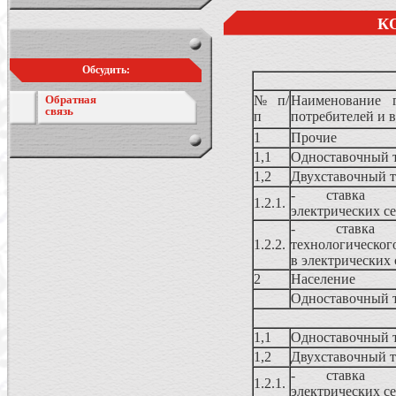
К
Обсудить:
Обратная
№ п/
Наименование г
связь
п
потребителей и 
1
Прочие
1,1
Одноставочный 
1,2
Двухставочный 
- ставка з
1.2.1.
электрических с
- ставка
1.2.2.
технологическог
в электрических 
2
Население
Одноставочный 
1,1
Одноставочный 
1,2
Двухставочный 
- ставка з
1.2.1.
электрических с