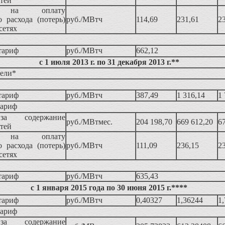
етей
 на оплату
о расхода (потерь)
руб./МВтч
114,69
231,61
2
сетях
тариф
руб./МВтч
662,12
с 1 июля 2013 г. по 31 декабря 2013 г.**
тели*
тариф
руб./МВтч
387,49
1 316,14
1 
тариф
а содержание
руб./МВтмес.
204 198,70
669 612,20
6
етей
 на оплату
о расхода (потерь)
руб./МВтч
111,09
236,15
2
сетях
тариф
руб./МВтч
635,43
с 1 января 2015 года по 30 июня 2015 г.****
тариф
руб./МВтч
0,40327
1,36244
1
тариф
а содержание