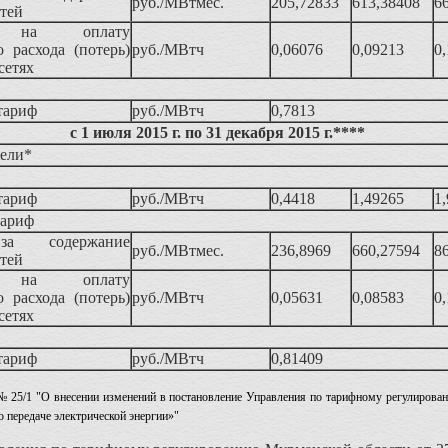
руб./МВтмес.
205,72833
613,38408
6
етей
 на оплату
о расхода (потерь)
руб./МВтч
0,06076
0,09213
0
сетях
тариф
руб./МВтч
0,7813
с 1 июля 2015 г. по 31 декабря 2015 г.****
тели*
тариф
руб./МВтч
0,4418
1,49265
1
тариф
а содержание
руб./МВтмес.
236,8969
660,27594
8
етей
 на оплату
о расхода (потерь)
руб./МВтч
0,05631
0,08583
0
сетях
тариф
руб./МВтч
0,81409
 № 25/1 "О внесении изменений в постановление Управления по тарифному регулирова
о передаче электрической энергии»"