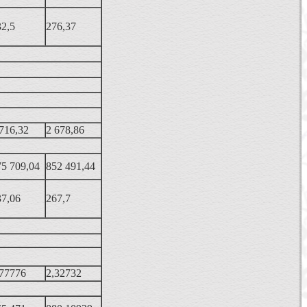
32,5
276,37
716,32
2 678,86
75 709,04
852 491,44
37,06
267,7
,77776
2,32732