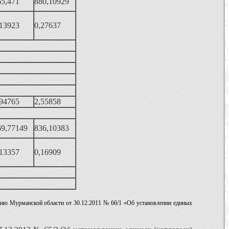
65,471
880,10929
,13923
0,27637
,94765
2,55858
69,77149
836,10383
,13357
0,16909
нию Мурманской области от 30.12.2011 № 66/1 «Об установлении единых