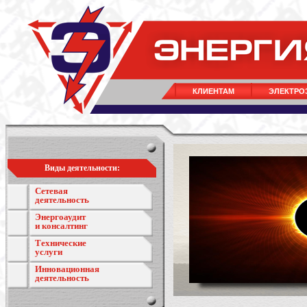
КЛИЕНТАМ
ЭЛЕКТРО
Виды деятельности:
Сетевая
деятельность
Энергоаудит
и консалтинг
Технические
услуги
Инновационная
деятельность