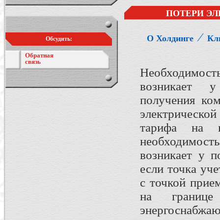
ПОТЕРИ ЭЛ
⁄
О Холдинге
Кл
Обсудить:
Обратная
связь
Необходимост
возникает у
получения ком
электрической
тарифа на п
необходимос
возникает у п
если точка уче
с точкой прие
на границе
энергоснабжаю