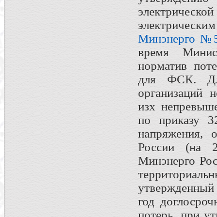
электрическ
электрическ
Минэнерго №
время Минист
норматив поте
для ФСК. Дл
организаций н
изх непревыше
по приказу 3
напряжения, 
России (на 
Минэнерго Рос
территориальн
утвержденный
год доглосроч
потерь, при у