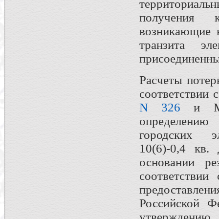
территориал
получения 
возникающие в
транзита эле
присоединенны
Расчеты потер
соответствии 
N 326
и Мет
определению
городских э
10(6)-0,4 кв
основании рез
соответствии
предоставл
Российской Ф
утверждению 