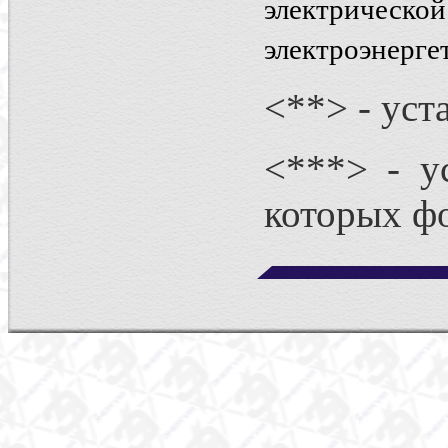
электрическо
электроэнерге
<**> - уст
<***> - у
которых ф