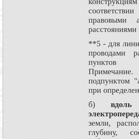
конструкциям
соответств
правовыми 
расстояниями
**5 - для ли
проводами р
пунктов
Примечание
подпунктом "
при определен
б)
вдоль
электроперед
земли, распо
глубину, с