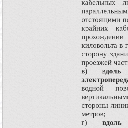
кабельных ли
параллельн
отстоящими по
крайних ка
прохождении
киловольта в 
сторону здан
проезжей част
в) в
доль
электроперед
водной пов
вертикальны
стороны линии
метров;
г)
вдоль