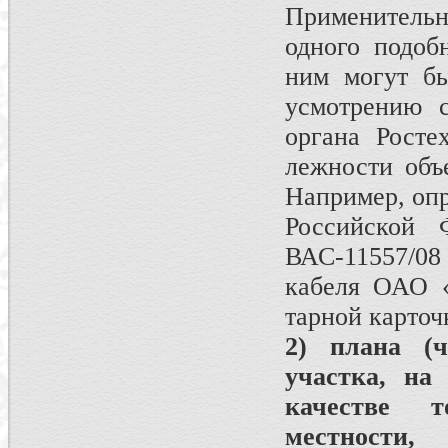
Применительно
одного подоб
ним могут бы
усмотрению с
органа Росте
лежности объе
Например, оп
Российской
ВАС-11557/0
кабеля ОАО «
тарной карточ
2) плана (ч
участка, н
качестве т
местности