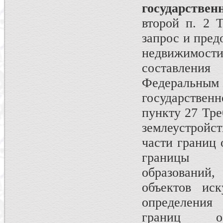
государств
второй п. 2 
запрос и пред
недвижимос
составлени
Федеральным з
государствен
пункту 27 Тре
землеустройс
части границ 
границы ад
образований,
объектов иск
определения
границ об