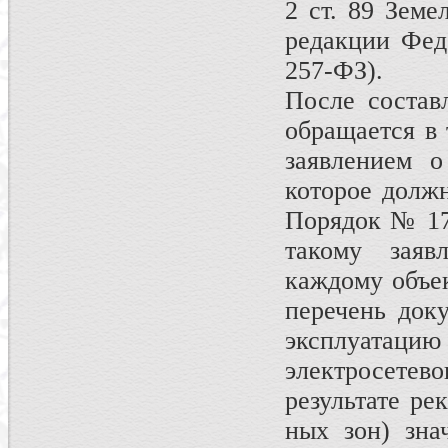
2 ст. 89 Земе
редакции Фед
257-ФЗ).
После состав
обращается в 
заявлением о
которое должн
Порядок № 17
такому заяв
каждому объек
перечень док
эксплуатаци
электросете
результате ре
ных зон) зна