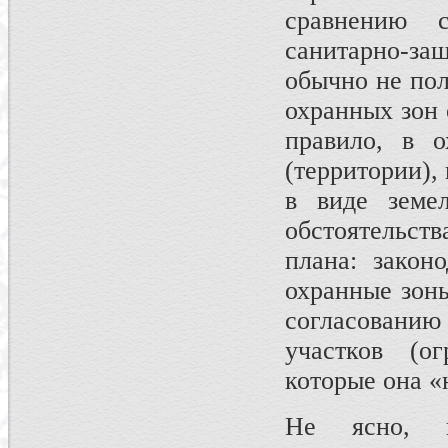
срав­нению 
санитарно-з
обычно не пол
охран­ных зон
правило, в 
(территории),
в виде земел
обстоятельст
плана: законо
охранные зоны
согласовани
участков (о
которые она «
Не ясно, п