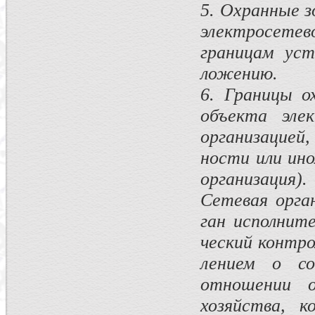
5. Охранные з
электросетев
границам уст
ложению.
6. Границы о
объекта элек
организацией,
ности или ино
организация).
Сетевая орга
ган исполнит
ческий контро
лением о со
отноше­нии 
хозяйства, 