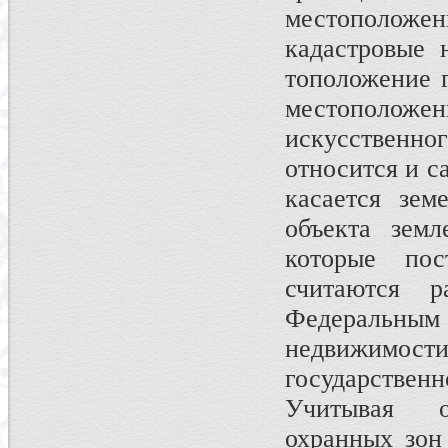
местоположе
кадастровые 
тоположение г
местополо
искусствен
относится и с
касается зем
объекта зем­
которые по­
считаются 
Федеральным 
недвижимости
государственн
Учитывая о
охранных зон 