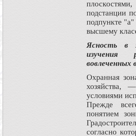
плоскостями,
подстанции по
подпункте "а"
высшему клас
Ясность в 
изучения 
вовлеченных 
Охранная зона
хозяйства, 
условиями исп
Прежде все
понятием зон
Градо­строит
со­гласно кот