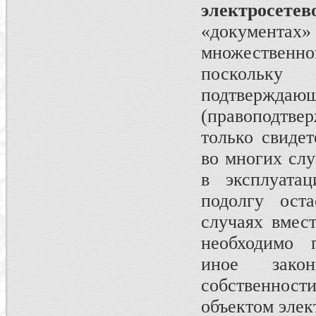
электросете
«документа
множественно
поскольк
подтверж
(правоподтв
только свидет
во многих слу
в эксплуатац
подолгу оста
случаях вмест
необходимо 
иное зако
собственност
объектом элек