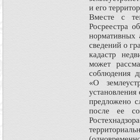
и его террито
Вместе с те
Росреестра о
нор­мативных
сведений о гр
кадастр недв
может рассма
соблюдения д
«О землеустр
установления 
предложено с
после ее со
Ростехнадз
территориа
(одновременн