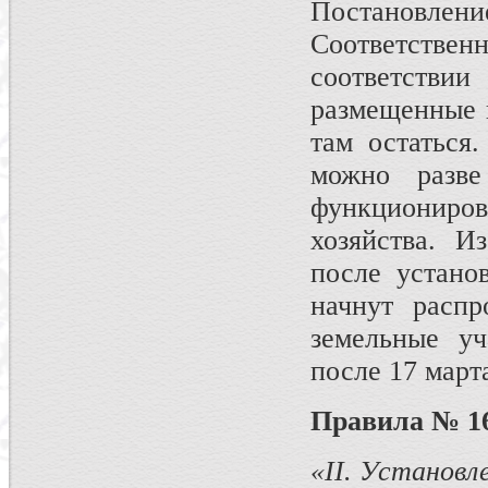
Постановлени
Соответственн
соответств
размещенные в
там остаться.
можно раз­в
функцио­ни
хозяйства. И
после устано
начнут распр
земельные уч
после 17 март
Правила № 16
«
II
. Установл