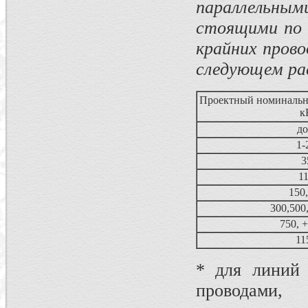
параллельны
стоящими по 
крайних прово
следующем ра
Проектный номинальн
к
до
1-
3
1
150
300,500,
750, +
11
* для линий
проводами,