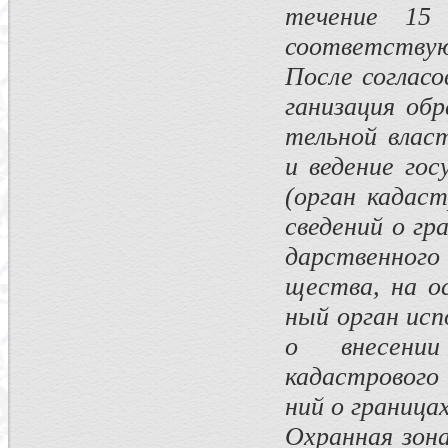
течение 15
соответствую
После согласо
ганизация об
тельной влас
и ведение го
(орган кадаст
сведений о гр
дарственного
щества, на о
ный орган исп
о внесении
кадастрового
ний о граница
Охранная зон