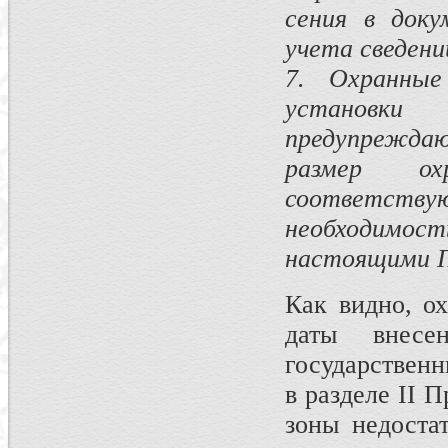
сения в доку
учета сведени
7.
Охранные 
установки
предупреждаю
размер о
соответству
необходимо
настоящими П
Как видно, ох
даты внес
государствен
в разделе II 
зоны недостат