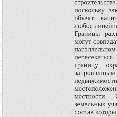
строительст
поскольку за
объект капит
любое линейн
Границы раз
могут совпада
параллельном
пересекаться.
границу ох
запрошенным с
недвижимо
местоположени
местности. 
земельных уча
состав которых