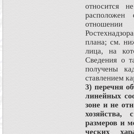
относится н
расположен о
отношении
Ростехнадзор
плана; см. ни
лица, на кот
Сведения о т
получены ка
ставлением ка
3) перечня о
линейных соо
зоне и не от
хозяйства,
размеров и м
ческих хар