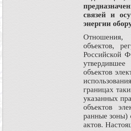
предназначе
связей и ос
энергии обор
Отношения, 
объектов, ре
Российской Ф
утвердившее
объектов элек
использовани
границах так
указанных пра
объек­тов эл
ранные зоны) 
актов. Настоя