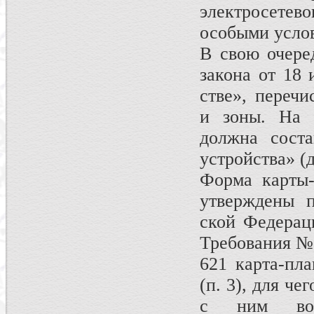
электросетево
особыми услов
В свою очеред
закона от 18
стве», перечи
и зоны. На з
должна соста
устройства» (
Форма карты-
утверждены п
ской Федерац
Требования № 
621 карта-пла
(п. 3), для че
с ним воз