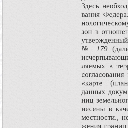
Здесь необход
вания Федера
нологическом
зон в отношен
утвержденный
№ 179
(да
исчерпывающи
ляемых в тер
согласования
«карте (план
данных докуме
ниц земельног
несены в кач
местности., н
жения границ 