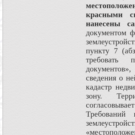
местополож
красными 
нанесены с
документом ф
землеустройст
пункту 7 (аб
требовать 
документов»,
сведения о не
кадастр недв
зону. Терр
согласовывает
Требований 
землеустрой
«местополож