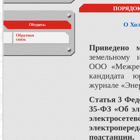
ПОРЯДОК
О Хо
Обсудить:
Обратная
связь
Приведено 
земельному и
ООО «Межреги
кандидата ю
журнале «Энер
Статья 3 Фед
35-ФЗ «Об эл
электросе
электропер
подстанции,