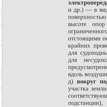
электроперед
и др.) — в ви
поверхностью 
высоте опор
ограниченн
отстоящими по
крайних пров
для судоходны
для несудо
предусмотрен
вдоль воздушн
д)
вокруг по
участка земли
соответст
подстанции