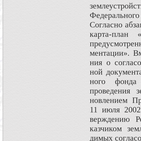
землеустройств
Федерального 
Согласно абза
карта-план 
предусмотре
ментации». В
ния о соглас
ной документа
ного фонда
проведения з
новлением Пр
11 июля 2002
верждению Ро
казчиком зем
димых соглас