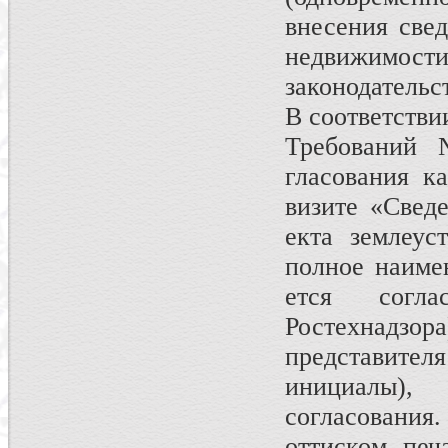
внесения свед
недвижимост
законодательс
В соответстви
Требований 
гласования к
визите «Сведе
екта землеус
полное наиме
ется согла
Ростехнадзора
пред­ставите
ини­циалы)
согласования
оттиском печ