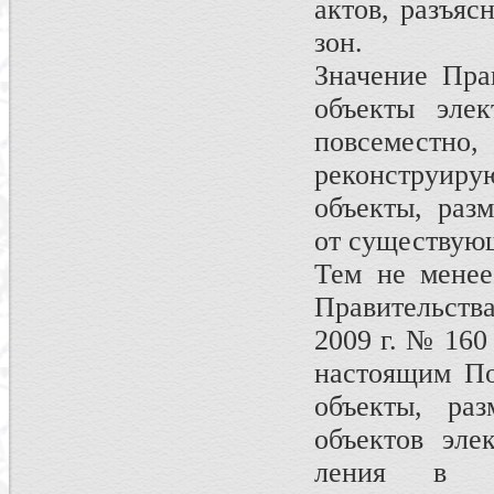
актов, разъяс
зон.
Значение Пра
объекты элек
повсеместно,
реконструиру­
объекты, раз
от существующ
Тем не менее
Правительств
2009 г. № 160
настоящим По
объекты, ра
объектов эле
ления в си