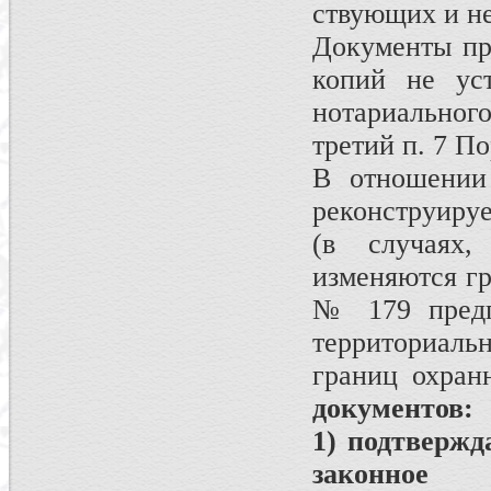
ствующих и н
Документы пре
копий не уст
нотариального
третий п. 7 П
В отношении
реконструируе
(в случаях,
изменяются гр
№ 179 предп
территориальн
границ охран
документов:
1) подтвержд
законное 