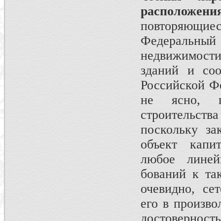
располо­жен
повторя­ющие
Феде­ральный
недвижимости
зданий и соо
Российской Фе
не ясно, п
строительст
поскольку за
объект капит
любое линей
бований к та
очевидно, се
его в произво
достоверност