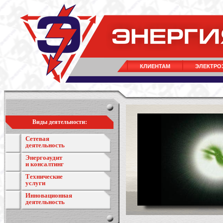
КЛИЕНТАМ
ЭЛЕКТРО
Виды деятельности:
Сетевая
деятельность
Энергоаудит
и консалтинг
Технические
услуги
Инновационная
деятельность