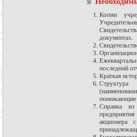
Необходим
Копии учре
Учредитель
Свидетельст
документах.
Свидетельств
Организацион
Ежеквартальн
последний от
Краткая исто
Структура
(наименова
понижающие 
Справка из
предприятия 
акционера с
принадлежащи