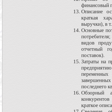
финансовый г
Описание ос
краткая ха
выручки), в 
Основные пот
потребителя;
видов прод
отчетный г
поставок).
Затраты на п
предприяти
переменных
завершенны
последнего кв
Обзорный а
конкурентов 
краткое опис
Сведения о