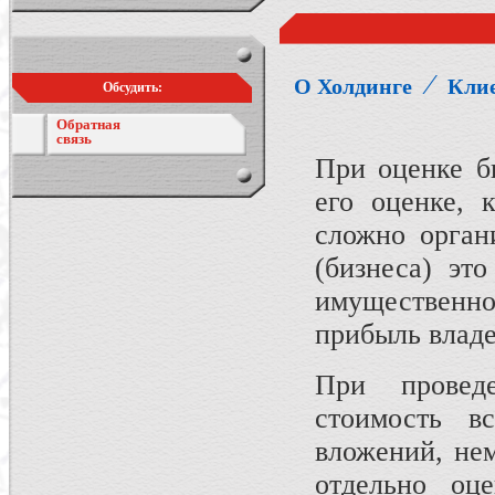
⁄
О Холдинге
Кли
Обсудить:
Обратная
связь
При оценке б
его оценке, 
сложно орган
(бизнеса) эт
имущественно
прибыль влад
При провед
стоимость в
вложений, нем
отдельно оце