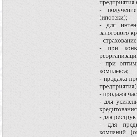
предприятия 
- получени
(ипотеки);
- для интен
залогового к
- страховани
- при кон
реорганизаци
- при оптим
комплекса;
- продажа пр
предприятия)
- продажа ча
- для усилен
кредитования
- для рестру
- для пред
компаний (о