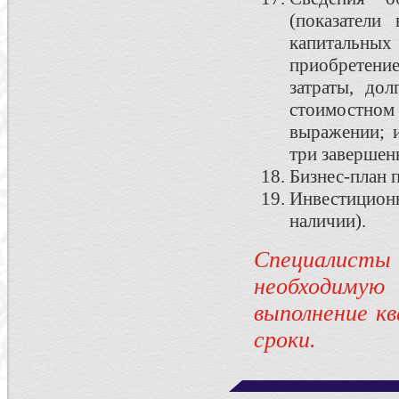
(показатели
капитальны
приобретение
затраты, до
стоимостно
выражении; и
три завершен
Бизнес-план 
Инвестицио
наличии).
Специалист
необходиму
выполнение к
сроки.