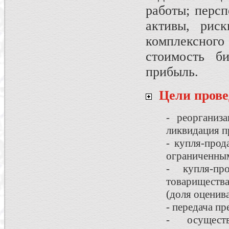
работы; персп
активы, риск
комплексно
стоимость б
прибыль.
Цели прове
- реорганиза
ликвидация п
- купля-прод
ограниченны
- купля-пр
товарищества
(доля оценив
- передача пр
- осуществ