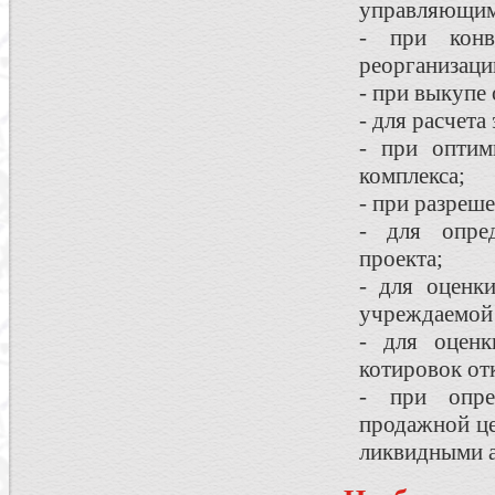
управляющим
- при кон
реорганизаци
- при выкупе
- для расчет
- при оптим
комплекса;
- при разреш
- для опре
проекта;
- для оценк
учреждаемой
- для оцен
котировок от
- при опре
продажной це
ликвидными 