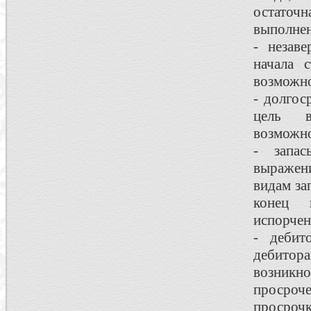
остаточн
выполнен
- незаве
начала с
возможно
- долгос
цель в
возможно
- запас
выражени
видам за
конец 
испорчен
- дебит
дебитор
возникн
просроч
просрочк