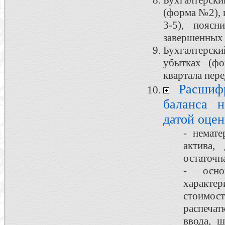
Бухгалтерски
(форма №2), 
3-5), поясн
завершенных 
Бухгалтерс
убытках (ф
квартала пере
Расшиф
баланса 
датой оцен
- немате
актива,
остаточн
- осно
характер
стоимост
распечат
ввода, 