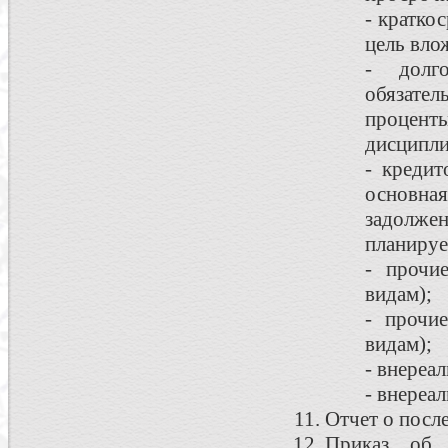
- кратко
цель вло
- долго
обязате
процент
дисципл
- кредит
основн
задолже
планируе
- прочи
видам);
- прочи
видам);
- внереа
- внереа
Отчет о посл
Приказ об 