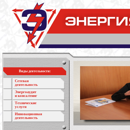
Виды деятельности:
Сетевая
деятельность
Энергоаудит
и консалтинг
Технические
услуги
Инновационная
деятельность