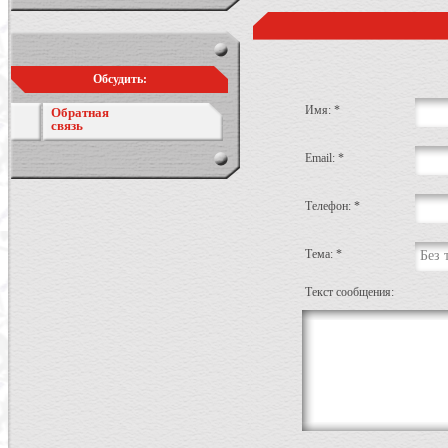
Обсудить:
Имя: *
Обратная
связь
Email: *
Телефон: *
Тема: *
Без 
Текст сообщения: