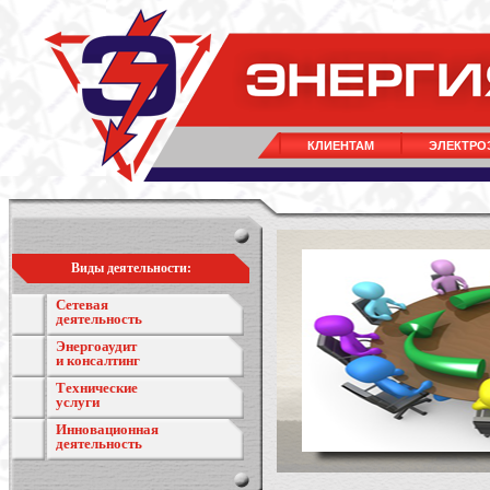
КЛИЕНТАМ
ЭЛЕКТРО
Виды деятельности:
Сетевая
деятельность
Энергоаудит
и консалтинг
Технические
услуги
Инновационная
деятельность