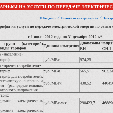
АРИФЫ НА УСЛУГИ ПО ПЕРЕДАЧЕ ЭЛЕКТРИЧЕС
⁄
⁄
О Холдинге
Стоимость электроэнергии
Электр
рифы на услуги по передаче электрической энергии по сетям
с 1 июля 2012 года по 31 декабря 2012 г.*
Диапазоны напр
 групп (категорий)
Единица измерения
 виды тарифов
ВН
СН-I
а «население»
тариф
руб./МВтч
974,25
а «прочие потребители»
тариф
руб./МВч
565,5
962,2
ариф для потребителей.
ектрическую энергию и
руб./МВтч
438,52
44045
н (распределительных
раторного напряжения
тариф
ержание электрических
руб./МВт-мсс.
290423,71
46889
ержание электрических