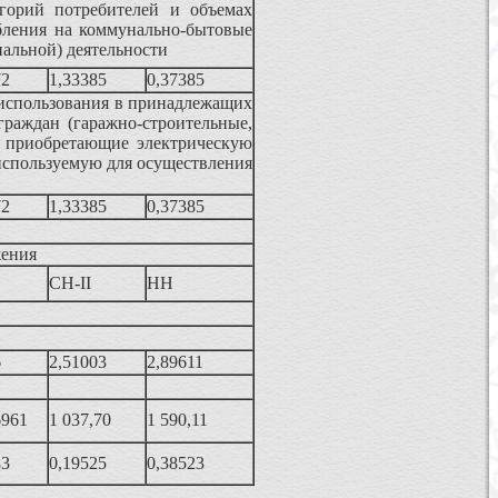
горий потребителей и объемах
ебления на коммунально-бытовые
альной) деятельности
72
1,33385
0,37385
использования в принадлежащих
граждан (гаражно-строительные,
, приобретающие электрическую
используемую для осуществления
72
1,33385
0,37385
жения
СН-II
НН
6
2,51003
2,89611
6961
1 037,70
1 590,11
83
0,19525
0,38523