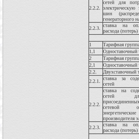
сетей для пот
2.2.2.
электрическую
шин (распреде
генераторного 
ставка на опл
2.2.3.
расхода (потерь)
1
Тарифная группа
1,1
Одноставочный 
2
Тарифная группа
2,1
Одноставочный 
2.2.
Двухставочный 
ставка за сод
2.2.1.
сетей
ставка на сод
сетей для
присоединенных
2.2.2.
сетевой ор
энергетич
производителя э
ставка на опл
2.2.3.
расхода (потерь)