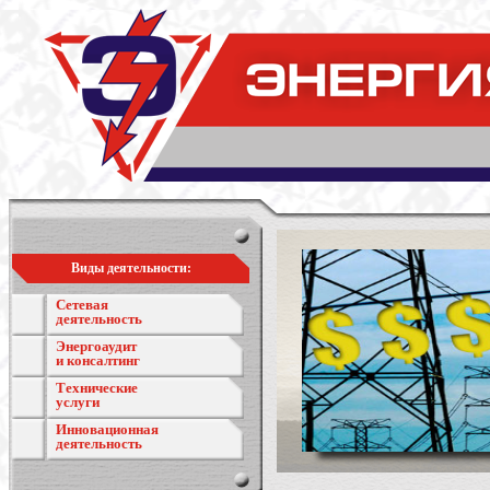
Виды деятельности:
Сетевая
деятельность
Энергоаудит
и консалтинг
Технические
услуги
Инновационная
деятельность