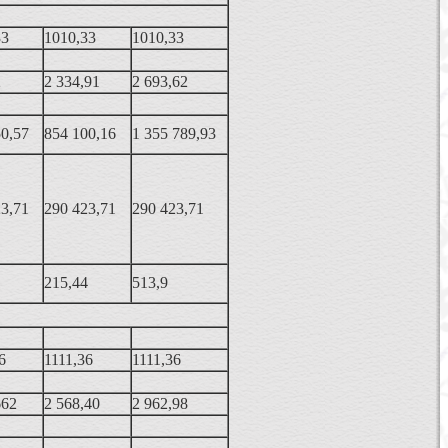
33
1010,33
1010,33
2
2 334,91
2 693,62
50,57
854 100,16
1 355 789,93
23,71
290 423,71
290 423,71
1
215,44
513,9
6
1111,36
1111,36
662
2 568,40
2 962,98