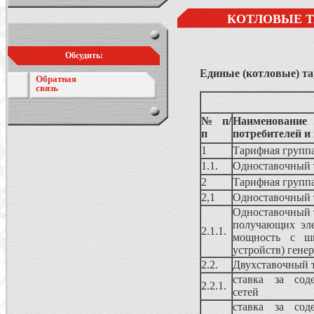
КОТЛОВЫЕ Т
Обсудить:
Единые (котловые) та
Обратная
связь
№ п/
Наименование
п
потребителей и
1
Тарифная групп
1.1.
Одноставочный 
2
Тарифная групп
2,1
Одноставочный 
Одноставочный т
получающих эл
2.1.1.
мощность с ши
устройств) гене
2.2.
Двухставочный 
ставка за сод
2.2.1.
сетей
ставка за сод