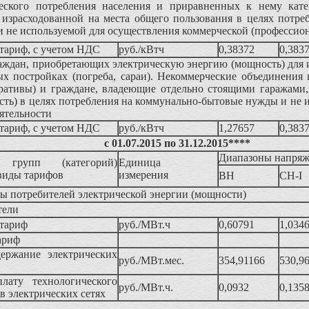
еского потребления населения и приравненных к нему кате
, израсходованной на места общего пользования в целях потр
 не используемой для осуществления коммерческой (профессион
тариф, с учетом НДС
руб./кВтч
0,38372
0,383
аждан, приобретающих электрическую энергию (мощность) для 
х постройках (погреба, сараи). Некоммерческие объединения 
ративы) и граждане, владеющие отдельно стоящими гаражами
ть) в целях потребления на коммунально-бытовые нужды и не 
ятельности
тариф, с учетом НДС
руб./кВтч
1,27657
0,383
с 01.07.2015 по 31.12.2015****
Диапазоны напря
 групп (категорий)
Единица
виды тарифов
измерения
ВН
СН-I
ы потребителей электрической энергии (мощности)
тели
тариф
руб./МВт.ч
0,60791
1,034
ариф
держание электрических
руб./МВт.мес.
354,91166
530,9
лату технологического
руб./МВт.ч.
0,0932
0,135
 в электрических сетях