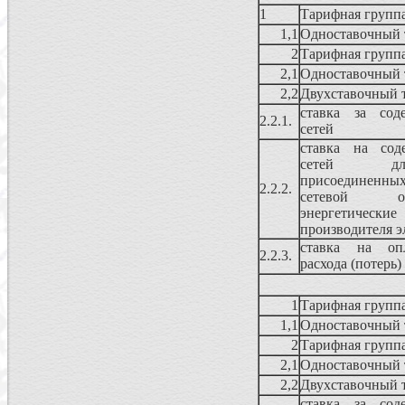
1
Тарифная групп
1,1
Одноставочный 
2
Тарифная групп
2,1
Одноставочный 
2,2
Двухставочный 
ставка за сод
2.2.1.
сетей
ставка на сод
сетей для
присоединенных
2.2.2.
сетевой ор
энергетич
производителя э
ставка на опл
2.2.3.
расхода (потерь)
1
Тарифная групп
1,1
Одноставочный 
2
Тарифная групп
2,1
Одноставочный 
2,2
Двухставочный 
ставка за сод