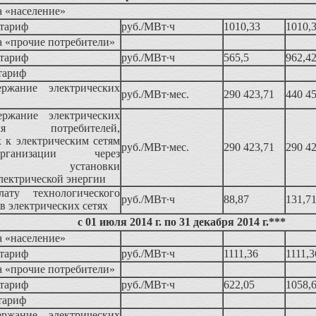
а «население»
тариф
руб./МВт∙ч
1010,33
1010,
а «прочие потребители»
тариф
руб./МВт∙ч
565,5
962,4
тариф
ержание электрических
руб./МВт∙мес.
290 423,71
440 4
ержание электрических
 потребителей,
 к электрическим сетям
руб./МВт∙мес.
290 423,71
290 4
ганизации через
еские установки
лектрической энергии
ату технологического
руб./МВт∙ч
88,87
131,7
 в электрических сетях
с 01 июля 2014 г. по 31 декабря 2014 г.***
а «население»
тариф
руб./МВт∙ч
1111,36
1111,3
а «прочие потребители»
тариф
руб./МВт∙ч
622,05
1058,
тариф
ержание электрических