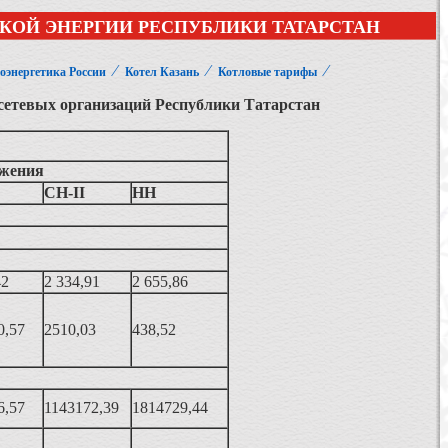
КОЙ ЭНЕРГИИ РЕСПУБЛИКИ ТАТАРСТАН
⁄
⁄
⁄
оэнергетика России
Котел Казань
Котловые тарифы
 сетевых организаций Республики Татарстан
яжения
СН-II
НН
42
2 334,91
2 655,86
0,57
2510,03
438,52
6,57
1143172,39
1814729,44