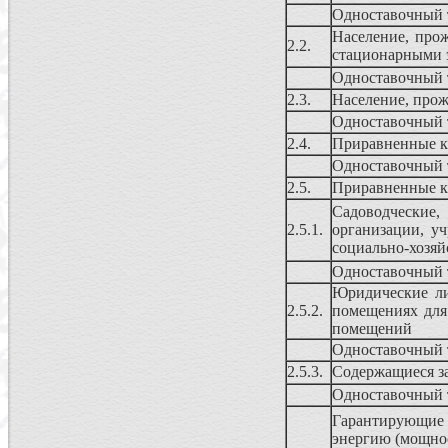
Одноставочный 
Население, про
2.2.
стационарными 
Одноставочный 
2.3.
Население, прож
Одноставочный 
2.4.
Приравненные к 
Одноставочный 
2.5.
Приравненные к
Садоводческие
2.5.1.
организации, у
социально-хозяй
Одноставочный 
Юридические ли
2.5.2.
помещениях для
помещений
Одноставочный 
2.5.3.
Содержащиеся за
Одноставочный 
Гарантирующие 
энергию (мощнос