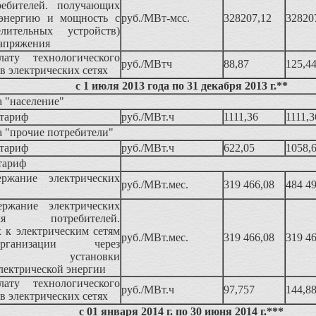
ребителей. получающих
 энергию и мощность с
руб./МВт-мсс.
328207,12
32820
лительных устройств)
напряжения
ату технологического
руб./МВтч
88,87
125,4
 в электрических сетях
с 1 июля 2013 года по 31 декабря 2013 г.**
 "население"
тариф
руб./МВт.ч
1111,36
1111,3
 "прочие потребители"
тариф
руб./МВт.ч
622,05
1058,
тариф
ержание электрических
руб./МВт.мес.
319 466,08
484 4
ержание электрических
 потребителей.
 к электрическим сетям
руб./МВт.мес.
319 466,08
319 4
ганизации через
еские установки
лектрической энергии
ату технологического
руб./МВт.ч
97,757
144,8
 в электрических сетях
с 01 января 2014 г. по 30 июня 2014 г.***