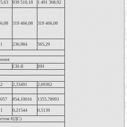
95,63
939 510,18
1 491 368,92
66,08
319 466,08
319 466,08
81
236,984
565,29
жения
СН-II
НН
42
2,33491
2,69362
5057
854,10016
1355,78993
71
0,21544
0,5139
четом НДС)