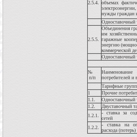
2.5.4.
объемах фактич
электроэнергии
нужды граждан и
Одноставочный 
Объединения гр
им хозяйственны
2.5.5.
гаражные коопе
энергию (мощнос
коммерческой де
Одноставочный 
№
Наименование
п/п
потребителей и 
Тарифные групп
1
Прочие потреби
1.1.
Одноставочный 
1.2.
Двуставочный т
- ставка за со
1.2.1.
сетей
- ставка на оп
1.2.2.
расхода (потерь)