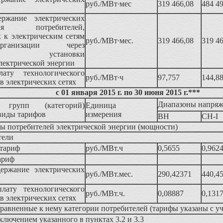
руб./МВт∙мес
319 466,08
484 4
ержание электрических
 потребителей,
 к электрическим сетям
руб./МВт∙мес.
319 466,08
319 4
ганизации через
еские установки
лектрической энергии
ату технологического
руб./МВт∙ч
97,757
144,8
 в электрических сетях
с 01 января 2015 г. по 30 июня 2015 г.***
Диапазоны напря
 групп (категорий)
Единица
виды тарифов
измерения
ВН
СН-I
ы потребителей электрической энергии (мощности)
тели
тариф
руб./МВт.ч
0,5655
0,962
ариф
держание электрических
руб./МВт.мес.
290,42371
440,4
лату технологического
руб./МВт.ч.
0,08887
0,131
 в электрических сетях
равненные к нему категории потребителей (тарифы указаны с у
ключением указанного в пунктах 3.2 и 3.3