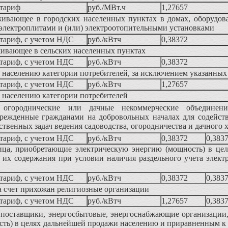
тариф
руб./МВт.ч
1,27657
живающее в городских населенных пунктах в домах, оборудов
электроплитами и (или) электроотопительными установками
тариф, с учетом НДС
руб./кВтч
0,38372
ивающее в сельских населенных пунктах
тариф, с учетом НДС
руб./кВтч
0,38372
населению категории потребителей, за исключением указанных 
тариф, с учетом НДС
руб./кВтч
1,27657
 населению категории потребителей
, огороднические или дачные некоммерческие объединен
чрежденные гражданами на добровольных началах для содейст
ственных задач ведения садоводства, огородничества и дачного 
тариф, с учетом НДС
руб./кВтч
0,38372
0,383
ца, приобретающие электрическую энергию (мощность) в це
 их содержания при условии наличия раздельного учета элект
тариф, с учетом НДС
руб./кВтч
0,38372
0,383
 счет прихожан религиозные организации
тариф, с учетом НДС
руб./кВтч
1,27657
0,383
поставщики, энергосбытовые, энергоснабжающие организации
ть) в целях дальнейшей продажи населению и приравненным к 