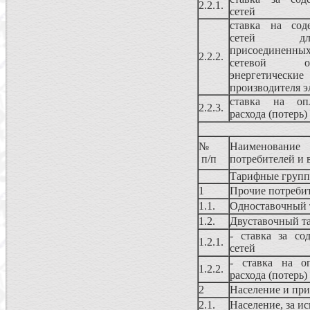
2.2.1.
сетей
ставка на сод
сетей для
присоединенных
2.2.2.
сетевой ор
энергетич
производителя э
ставка на опл
2.2.3.
расхода (потерь)
№
Наименование
п/п
потребителей и 
Тарифные групп
1
Прочие потреби
1.1.
Одноставочный 
1.2.
Двуставочный т
- ставка за со
1.2.1.
сетей
- ставка на оп
1.2.2.
расхода (потерь)
2
Население и при
2.1.
Население, за ис