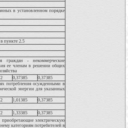
анных в установленном порядке
в пункте 2.5
ия граждан - некоммерческие
вия ее членам в решении общих
хозяйства
72
0,37385
0,37385
лях потребления осужденными в
рической энергии для указанных
72
1,01385
0,37385
72
1,33385
0,37385
, приобретающие электрическую
нему категориям потребителей в