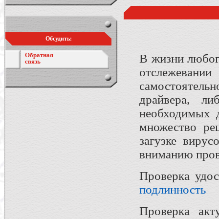
Обсудить:
Обратная
В жизни любог
связь
отслежеван
самостоятель
драйвера, л
необходимых д
множество ре
загузке вирус
вниманию пров
Проверка удос
подлинность
Проверка акт