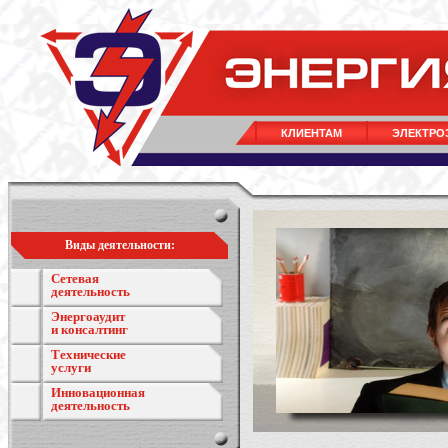
КЛИЕНТАМ
ЭЛЕКТРО
Виды деятельности:
Сетевая
деятельность
Энергоаудит
и консалтинг
Технические
услуги
Инновационная
деятельность