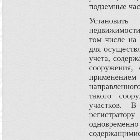
подземные час
Установить 
недвижимости
том числе на
для осуществл
учета, содерж
сооружения, 
применени
направленного
такого соор
участков. В
регистратор
одновреме
содержащим