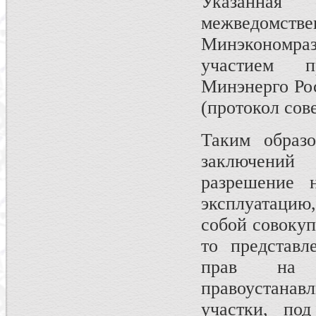
Указанная
межведомст
Минэкономра
участием п
Минэнерго Рос
(протокол сов
Таким образо
заключений 
разрешение 
эксплуатацию,
собой совокуп
то представл
прав на 
правоустана
участки, по