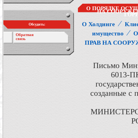
О ПОРЯДКЕ ОСУ
НА СООРУЖЕ
ГОР
⁄
О Холдинге
Кли
Обсудить:
⁄
имущество
О
Обратная
связь
ПРАВ НА СООР
Письмо Минэ
6013-П
государстве
созданные с 
МИНИСТЕРС
Р