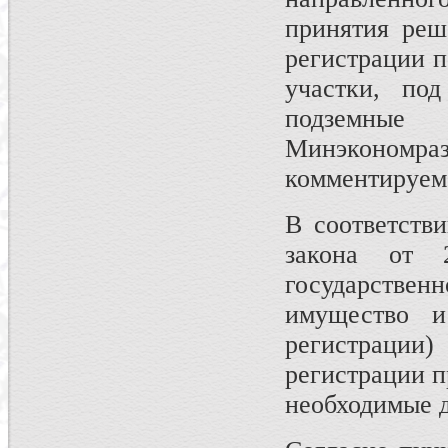
принятия реш
регистрации п
участки, по
подземны
Минэкономраз
комментируем
В соответств
закона от
государствен
имущество 
регистраци
регистрации 
необходимые д