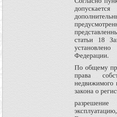
Согласно пунк
допускает
дополнител
предусмотре
представленн
статьи 18 З
установлен
Федерации.
По общему пра
права собс
недвижимого и
закона о реги
разрешение
эксплуатацию