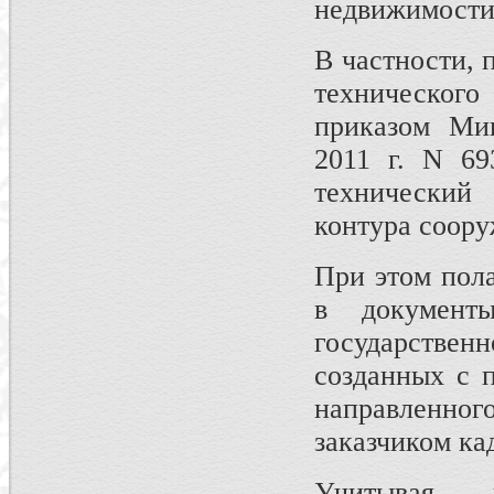
недвижимости,
В частности, 
техническог
приказом Мин
2011 г. N 69
технический
контура соору
При этом пола
в документ
государствен
созданных с 
направленно
заказчиком ка
Учитывая 