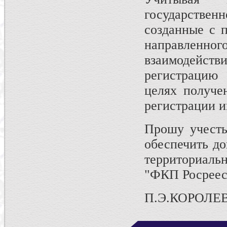
государствен
созданные с 
направленно
взаимодей
регистрацию 
целях получе
регистрации 
Прошу учесть
обеспечить до
территориаль
"ФКП Росреест
П.Э.КОРОЛЕ