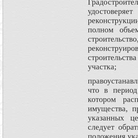
Градостроите
удостовер
реконструкции
полном объе
строительс
реконструи
строительств
участка;
правоустанав
что в период
котором рас
имущества, п
указанных ц
следует обра
положения ука