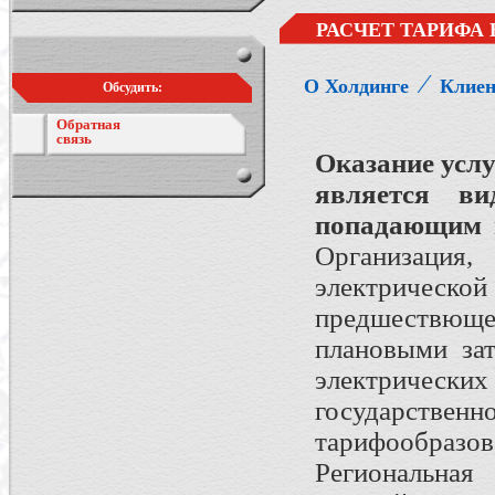
РАСЧЕТ ТАРИФА
⁄
О Холдинге
Клие
Обсудить:
Обратная
связь
Оказание услу
является ви
попадающим п
Организация,
электрическо
предшествюще
плановыми зат
электрическ
государств
тарифообразо
Региональная