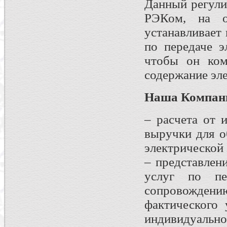
Данный регули
РЭКом, на о
устанавливает
по передаче э
чтобы он ком
содержание эле
Наша Компани
– расчета от 
выручки для о
электрической 
– представлен
услуг по пе
сопровождени
фактического 
индивидуально