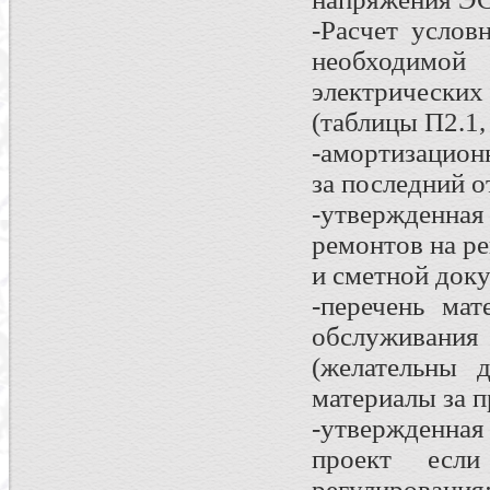
-Расчет услов
необходимой
электрическ
(таблицы П2.1,
-амортизацион
за последний о
-утвержденна
ремонтов на р
и сметной док
-перечень мат
обслуживани
(желательны 
материалы за 
-утвержденна
проект есл
регулирования