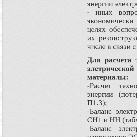
энергии электр
- иных вопр
экономически
целях обеспеч
их реконструк
числе в связи 
Для расчета 
элетрическо
материалы:
-Расчет техн
энергии (поте
П1.3);
-Баланс элект
СН1 и НН (таб
-Баланс элек
напряжения ЭС