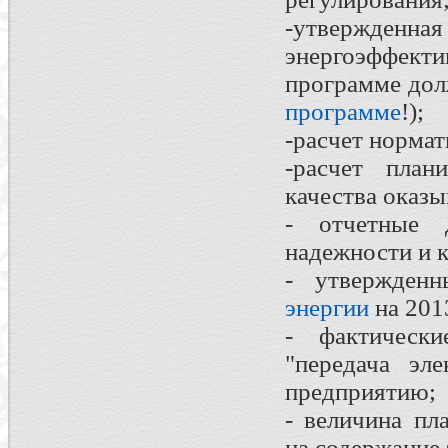
-утвержденн
энергоэффек
программе до
программе
!);
-расчет нормат
-расчет план
качества оказы
- отчетные 
надежности и к
- утвержде
энергии
на 2013
- фактическ
"передача эл
предприятию;
- величина пл
на содержание 