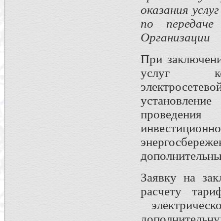
оказания услу
по передаче
Организации
При заключе
услуг кон
электросетево
установление
проведения
инвестицио
энергосбереже
дополнительны
Заявку на зак
расчету тари
электрическ
дополнительн