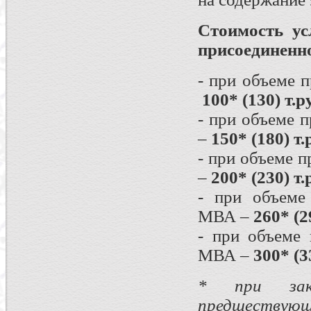
Стоимость ус
присоединенн
- при объеме 
100* (130) т.р
- при объеме 
–
150* (180) т.
- при объеме 
–
200* (230) т.
- при объеме
МВА –
260* (2
- при объеме
МВА –
300* (3
* при зак
предшествующ