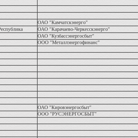
ОАО "Камчатскэнерго"
Республика
ОАО "Карачаево-Черкесскэнерго"
ОАО "Кузбассэнергосбыт"
ООО "Металлэнергофинанс"
ОАО "Кировэнергосбыт"
ООО "РУСЭНЕРГОСБЫТ"