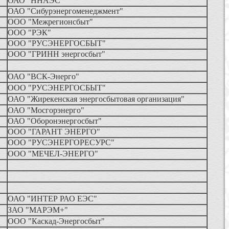
ОАО "ННАЭС"
ОАО "Сибурэнергоменеджмент"
ООО "Межрегионсбыт"
ООО "РЭК"
ООО "РУСЭНЕРГОСБЫТ"
ООО "ГРИНН энергосбыт"
ОАО "ВСК-Энерго"
ООО "РУСЭНЕРГОСБЫТ"
ОАО "Жирекенская энергосбытовая организация"
ОАО "Мосгорэнерго"
ОАО "Оборонэнергосбыт"
ООО "ГАРАНТ ЭНЕРГО"
ООО "РУСЭНЕРГОРЕСУРС"
ООО "МЕЧЕЛ-ЭНЕРГО"
ОАО "ИНТЕР РАО ЕЭС"
ЗАО "МАРЭМ+"
ООО "Каскад-Энергосбыт"