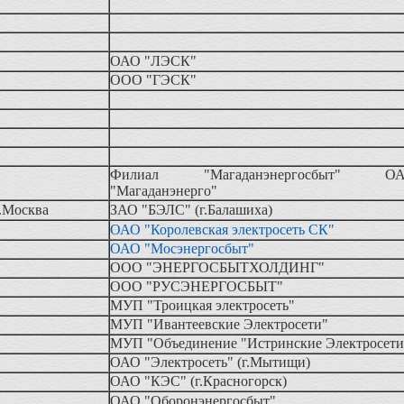
ОАО "ЛЭСК"
ООО "ГЭСК"
Филиал "Магаданэнергосбыт" О
"Магаданэнерго"
г.Москва
ЗАО "БЭЛС" (г.Балашиха)
ОАО "Королевская электросеть СК"
ОАО "Мосэнергосбыт"
ООО "ЭНЕРГОСБЫТХОЛДИНГ"
ООО "РУСЭНЕРГОСБЫТ"
МУП "Троицкая электросеть"
МУП "Ивантеевские Электросети"
МУП "Объединение "Истринские Электросет
ОАО "Электросеть" (г.Мытищи)
ОАО "КЭС" (г.Красногорск)
ОАО "Оборонэнергосбыт"