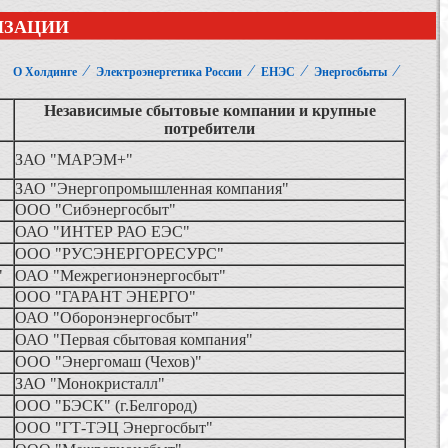
ИЗАЦИИ
⁄
⁄
⁄
⁄
О Холдинге
Электроэнергетика России
ЕНЭС
Энергосбыты
Независимые сбытовые компании и крупные
потребители
ЗАО "МАРЭМ+"
ЗАО "Энергопромышленная компания"
ООО "Сибэнергосбыт"
ОАО "ИНТЕР РАО ЕЭС"
ООО "РУСЭНЕРГОРЕСУРС"
"
ОАО "Межрегионэнергосбыт"
ООО "ГАРАНТ ЭНЕРГО"
ОАО "Оборонэнергосбыт"
ОАО "Первая сбытовая компания"
ООО "Энергомаш (Чехов)"
ЗАО "Монокристалл"
ООО "БЭСК" (г.Белгород)
ООО "ГТ-ТЭЦ Энергосбыт"