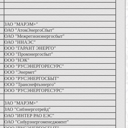
ЗАО "МАРЭМ+"
ОАО "АтомЭнергоСбыт"
ОАО "Межрегионэнергосбыт"
ОАО "ННАЭС"
ООО "ГАРАНТ ЭНЕРГО"
ООО "Промэнергосбыт"
ООО "НЭК"
ООО "РУСЭНЕРГОРЕСУРС"
ООО "Энермет"
ООО "РУСЭНЕРГОСБЫТ"
ООО "Транснефтьэнерго"
ООО "РУСЭНЕРГОРЕСУРС"
ЗАО "МАРЭМ+"
ЗАО "Сибэнерготрейд"
ОАО "ИНТЕР РАО ЕЭС"
ОАО "Сибурэнергоменеджмент"