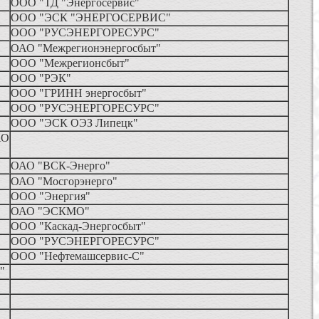
ООО "ТД "Энергосервис"
ООО "ЭСК "ЭНЕРГОСЕРВИС"
ООО "РУСЭНЕРГОРЕСУРС"
ОАО "Межрегионэнергосбыт"
ООО "Межрегионсбыт"
ООО "РЭК"
ООО "ГРИНН энергосбыт"
ООО "РУСЭНЕРГОРЕСУРС"
ООО "ЭСК ОЭЗ Липецк"
АО
ОАО "ВСК-Энерго"
ОАО "Мосгорэнерго"
ООО "Энергия"
ОАО "ЭСКМО"
ООО "Каскад-Энергосбыт"
ООО "РУСЭНЕРГОРЕСУРС"
ООО "Нефтемашсервис-С"
и"