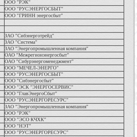
ООО "РЭК"
ООО "РУСЭНЕРГОСБЫТ"
ООО "ГРИНН энергосбыт"
ЗАО "Сибэнерготрейд"
ЗАО "Система"
ЗАО "Энергопромышленная компания"
ОАО "Межрегионэнергосбыт"
ОАО "Сибурэнергоменеджмент"
ООО "МЕЧЕЛ-ЭНЕРГО"
ООО "РУСЭНЕРГОСБЫТ"
ООО "Сибэнергосбыт"
ООО "ЭСК "ЭНЕРГОСЕРВИС"
ООО "ГлавЭнергоСбыт"
ООО "РУСЭНЕРГОРЕСУРС"
ЗАО "Энергопромышленная компания"
ООО "РЭК"
ООО "ЭСО КЧХК"
ООО "НЭТ"
ООО "РУСЭНЕРГОРЕСУРС"