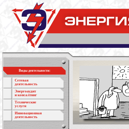
Виды деятельности:
Сетевая
деятельность
Энергоаудит
и консалтинг
Технические
услуги
Инновационная
деятельность