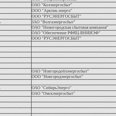
ОАО "Колэнергосбыт"
ООО "Арктик-энерго"
ООО "РУСЭНЕРГОСБЫТ"
ь
ЗАО "Волгаэнергосбыт"
ОАО "Нижегородская сбытовая компания"
ОАО "Обеспечение РФЯЦ-ВНИИЭФ"
ООО "РУСЭНЕРГОСБЫТ"
ОАО "Новгородоблэнергосбыт"
ООО "Новгородэнергосбыт"
ь
ОАО "СибирьЭнерго"
ОАО "Омскэнергосбыт"