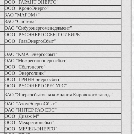
ООО "ГАРАНТ ЭНЕРГО"
ООО "КроноЭнерго"
ЗАО "МАРЭМ+"
ЗАО "Система"
ОАО "Сибурэнергоменеджмент"
ООО "РУСЭНЕРГОСБЫТ СИБИРЬ"
ООО "ГлавЭнергоСбыт"
ОАО "КМА-Энергосбыт"
ОАО "Межрегионэнергосбыт"
ООО "Сбытэнерго"
ООО "Энерголинк"
ООО "ГРИНН энергосбыт"
ООО "РУСЭНЕРГОРЕСУРС"
ЗАО "Энергосбытовая компания Кировского завода"
ОАО "АтомЭнергоСбыт"
ОАО "ИНТЕР РАО ЕЭС"
ООО "Дизаж М"
ООО "Межрегионсбыт"
ООО "МЕЧЕЛ-ЭНЕРГО"