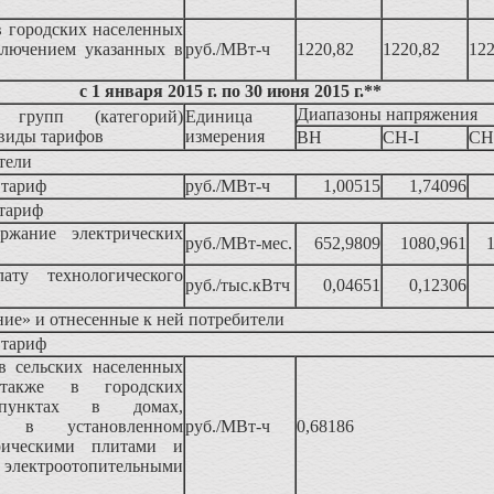
 городских населенных
ключением указанных в
руб./МВт-ч
1220,82
1220,82
122
с 1 января 2015 г. по 30 июня 2015 г.*
*
Диапазоны напряжения
 групп (категорий)
Единица
 виды тарифов
измерения
ВН
СН-I
СН-
тели
 тариф
руб./МВт-ч
1,00515
1,74096
тариф
ержание электрических
руб./МВт-мес.
652,9809
1080,961
ату технологического
руб./тыс.кВтч
0,04651
0,12306
ие» и отнесенные к ней потребители
 тариф
 сельских населенных
так­же в городских
 пунктах в домах,
ых в установленном
руб./МВт-ч
0,68186
рическими плитами и
троотопительными