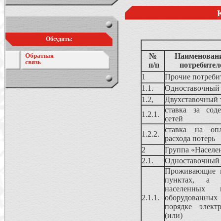
Обсудить:
Обратная
№
Наименовани
связь
п/п
потребител
1
Прочие потреби
1.1.
Одноставочный
1.2,
Двухставочный 
ставка за сод
1.2.1.
сетей
ставка на опл
1.2.2.
расхода потерь
2
Группа «Населен
2.1.
Одноставочный
Проживающие в
пунктах, а 
населенных
2.1.1.
оборудованн
порядке элект
(или) элек