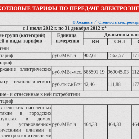
КОТЛОВЫЕ ТАРИФЫ ПО ПЕРЕДАЧЕ ЭЛЕКТРОЭН
⁄
О Холдинге
Стоимость электроэнер
с 1 июля 2012 г. по 31 декабря 2012 г.*
Диапазоны на
е групп (категорий)
Единица
ей и виды тарифов
измерения
ВН
СН-I
тели
 тариф
руб./МВт-ч
902,61
1562,57
171
тариф
ержание электрических
руб./МВт-мес.
585591,19
969045,03
112
ату технологического
руб./тыс.кВтч
42,46
111,88
177
ие» и отнесенные к ней потребители
 тариф
 сельских населенных
так­же в городских
 пунктах в домах,
ых в установленном
руб./МВт-ч
464,33
464,33
464
рическими плитами и
троотопительными