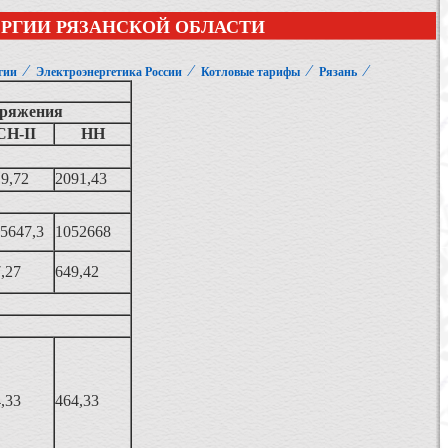
ЕРГИИ РЯЗАНСКОЙ ОБЛАСТИ
⁄
⁄
⁄
⁄
гии
Электроэнергетика России
Котловые тарифы
Рязань
пряжения
СН-II
НН
9,72
2091,43
5647,3
1052668
,27
649,42
,33
464,33