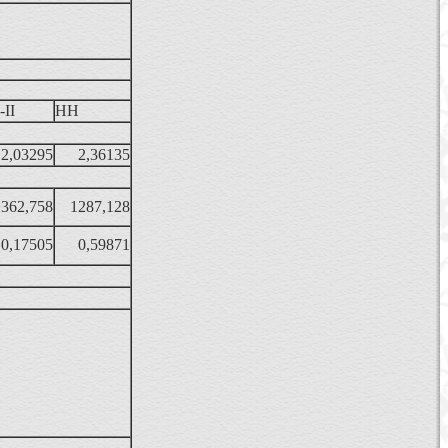
II
НН
2,03295
2,36135
1362,758
1287,128
0,17505
0,59871