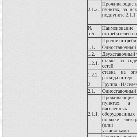
Проживающие в
2.1.2.
пунктах, за ис
подпункте 2.1.1
№
Наименование
п/п
потребителей и
1
Прочие потреби
1.1.
Одноставочный
1.2,
Двухставочный 
ставка за сод
1.2.1.
сетей
ставка на опл
1.2.2.
расхода потерь
2
Группа «Населен
2.1.
Одноставочный
Проживающие в
пунктах, а 
населенных
2.1.1.
оборудованн
порядке элект
(или) элек
установками
Проживающие в