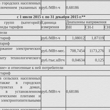
 городских населенных
ключением указанных в
руб./МВт-ч
0,68186
с 1 июля 2015 г. по 31 декабря 2015 г.*
*
Диапазоны напряжения
 групп (категорий)
Единица
 виды тарифов
измерения
ВН
СН-I
СН-
тели
 тариф
руб./МВт-ч
1,08012
1,87119
тариф
ержание электрических
руб./МВт-мес.
708,7454
1173,276
ату технологического
руб./тыс.кВтч
0,04634
0,125
ие» и отнесенные к ней потребители
 тариф
 сельских населенных
так­же в городских
 пунктах в домах,
ых в установленном
руб./МВт-ч
0,68186
рическими плитами и
троотопительными
 городских населенных