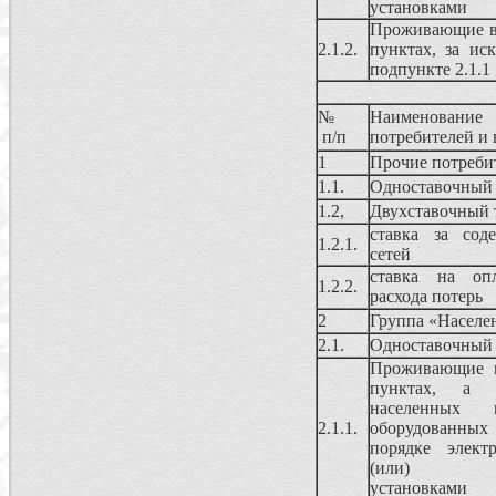
установками
Проживающие в
2.1.2.
пунктах, за ис
подпункте 2.1.1
№
Наименование
п/п
потребителей и
1
Прочие потреби
1.1.
Одноставочный
1.2,
Двухставочный 
ставка за сод
1.2.1.
сетей
ставка на опл
1.2.2.
расхода потерь
2
Группа «Населен
2.1.
Одноставочный
Проживающие в
пунктах, а 
населенных
2.1.1.
оборудованн
порядке элект
(или) элек
установками