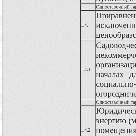
Одноставочный та
Приравнен
исключе
1.4.
ценообраз
Садовод
некоммерч
организац
1.4.1.
началах д
социально
огородниче
Одноставочный та
Юридичес
энергию (
помещения
1.4.2.