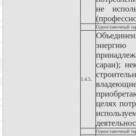
не испол
(профессио
Одноставочный та
Объединен
энергию
принадлеж
сараи); н
строител
1.4.5.
владеющ
приобрета
целях пот
использу
деятельно
Одноставочный та