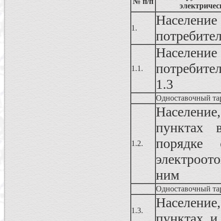
№ п/п
электричес
Населен
1.
потребите
Населен
потребител
1.1.
1.3
Одноставочный та
Населени
пунктах 
порядке 
1.2.
электроот
ним
Одноставочный та
Населени
1.3.
пунктах, и