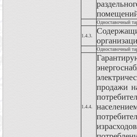
раздельног
помещени
Одноставочный та
Содержа
1.4.3.
организац
Одноставочный та
Гаранти
энергосн
электриче
продажи н
потребит
населени
1.4.4.
потреби
израсходо
потреблен