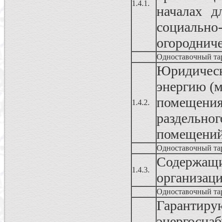
1.4.1.
началах д
социально
огородниче
Одноставочный та
Юридичес
энергию (
помещения
1.4.2.
раздельног
помещени
Одноставочный та
Содержа
1.4.3.
организац
Одноставочный та
Гаранти
энергосн