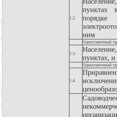
Населени
пунктах 
порядке 
1.2.
электроот
ним
Одноставочный та
Населени
1.3.
пунктах, и
Одноставочный та
Приравнен
исключе
1.4.
ценообраз
Садовод
некоммерч
организац