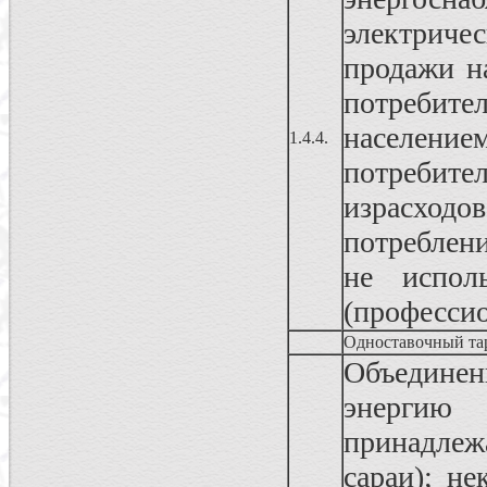
электриче
продажи н
потребит
населени
1.4.4.
потреби
израсходо
потреблен
не испол
(профессио
Одноставочный та
Объединен
энергию
принадлеж
сараи); н