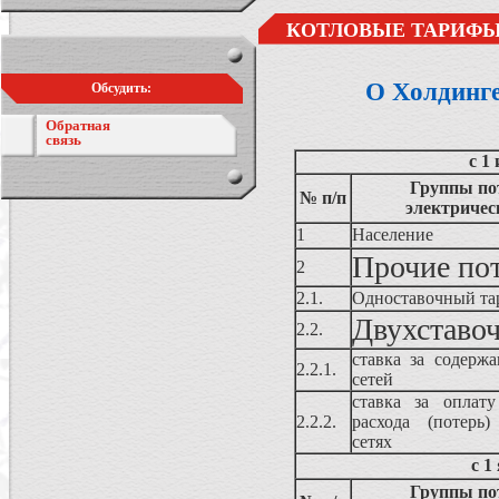
КОТЛОВЫЕ ТАРИФЫ
О Холдинг
Обсудить:
Обратная
связь
с 1
Группы по
№ п/п
электричес
1
Население
Прочие по
2
2.1.
Одноставочный та
Двухставо
2.2.
ставка за содержа
2.2.1.
сетей
ставка за оплату
2.2.2.
расхода (потерь)
сетях
с 1
Группы по