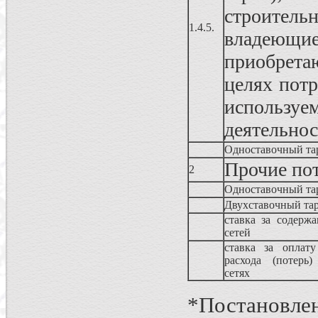
строител
1.4.5.
владеющ
приобрета
целях пот
использу
деятельно
Одноставочный та
Прочие по
2
Одноставочный та
Двухставочный 
ставка за содержа
сетей
ставка за оплату
расхода (потерь)
сетях
*Постановлен