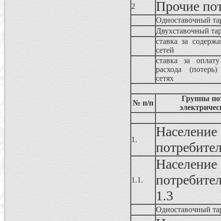
Прочие по
2
Одноставочный та
Двухставочный та
ставка за содержа
сетей
ставка за оплату
расхода (потерь)
сетях
Группы по
№ п/п
электричес
Населен
1.
потребите
Населен
потребител
1.1.
1.3
Одноставочный та