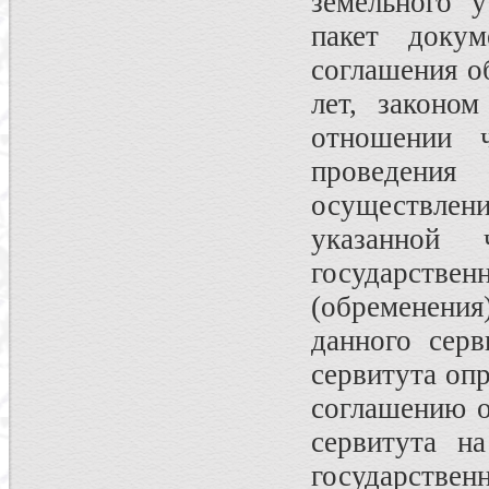
земельного 
пакет доку
соглашения о
лет, законом
отношении ч
проведения 
осуществлени
указанной
государст
(обременения
данного серв
сервитута опр
соглашению о
сервитута н
государстве