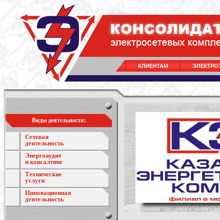
КЛИЕНТАМ
ЭЛЕКТРО
Виды деятельности:
Сетевая
деятельность
Энергоаудит
и консалтинг
Технические
услуги
Инновационная
деятельность