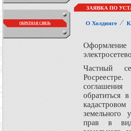
ЗАЯВКА ПО УС
⁄
О Холдинге
К
ОБРАТНАЯ СВЯЗЬ
Оформлени
электросетево
Частный се
Росреестре.
соглашения
обратиться 
кадастровом
земельного 
прав в вид