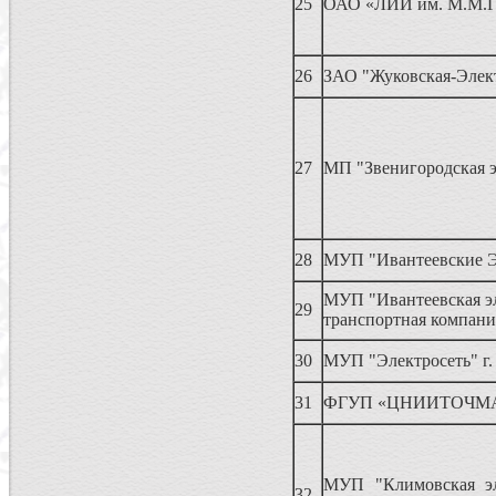
25
ОАО «ЛИИ им. М.М.Г
26
ЗАО "Жуковская-Элек
27
МП "Звенигородская э
28
МУП "Ивантеевские Э
МУП "Ивантеевская эл
29
транспортная компани
30
МУП "Электросеть" г.
31
ФГУП «ЦНИИТОЧМ
МУП "Климовская эл
32