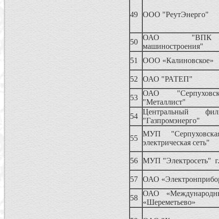
49
ООО "РеутЭнерго"
ОАО "ВПК
50
машиностроения"
51
ООО «Калиновское»
52
ОАО "РАТЕП"
ОАО "Серпуховс
53
"Металлист"
Центральный ф
54
"Газпромэнерго"
МУП "Серпуховска
55
электрическая сеть"
56
МУП "Электросеть" г
57
ОАО «Электронприбо
ОАО «Международн
58
«Шереметьево»