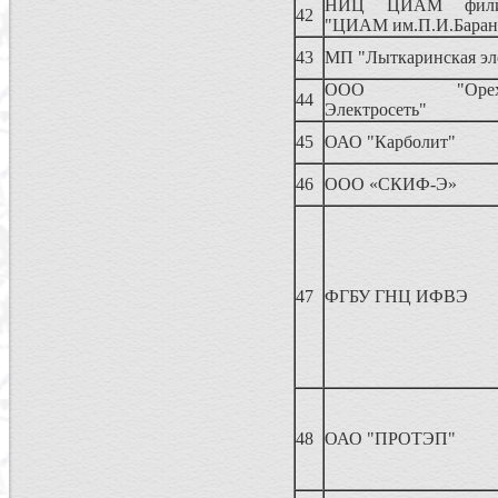
НИЦ ЦИАМ фили
42
"ЦИАМ им.П.И.Баран
43
МП "Лыткаринская эл
ООО "Орехово-
44
Электросеть"
45
ОАО "Карболит"
46
ООО «СКИФ-Э»
47
ФГБУ ГНЦ ИФВЭ
48
ОАО "ПРОТЭП"