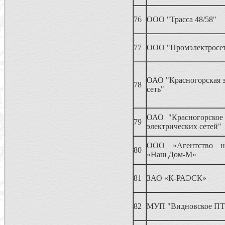
76
ООО "Трасса 48/58"
77
ООО "Промэлектросе
ОАО "Красногорская э
78
сеть"
ОАО "Красногорское
79
электрических сетей"
ООО «Агентство н
80
«Наш Дом-М»
81
ЗАО «К-РАЭСК»
82
МУП "Видновское П