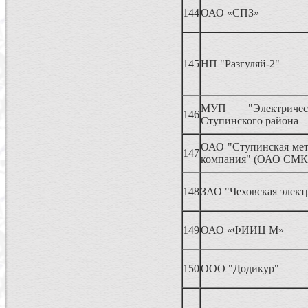
144
ОАО «СПЗ»
145
НП "Разгуляй-2"
МУП "Электричес
146
Ступинского района
ОАО "Ступинская мет
147
компания" (ОАО СМК
148
ЗАО "Чеховская элект
149
ОАО «ФИИЦ М»
150
ООО "Додикур"