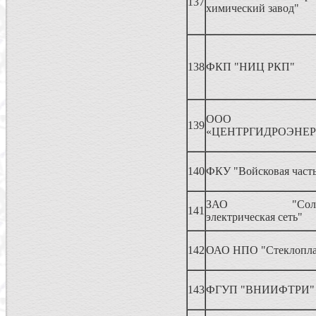
137
химический завод"
138
ФКП "НИЦ РКП"
ООО
139
«ЦЕНТРГИДРОЭНЕР
140
ФКУ "Войсковая часть
ЗАО "Солнечн
141
электрическая сеть"
142
ОАО НПО "Стеклопла
143
ФГУП "ВНИИФТРИ"