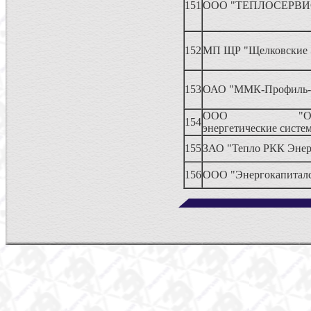
151
ООО "ТЕПЛОСЕРВИ
152
МП ЩР "Щелковские 
153
ОАО "ММК-Профиль-
ООО "Объед
154
энергетические систе
155
ЗАО "Тепло РКК Энер
156
ООО "Энергокапиталс