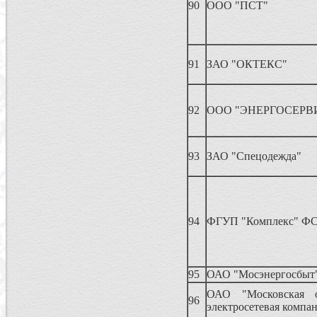
90
ООО "ПСТ"
91
ЗАО "ОКТЕКС"
92
ООО "ЭНЕРГОСЕРВ
93
ЗАО "Спецодежда"
94
ФГУП "Комплекс" ФС
95
ОАО "Мосэнергосбыт
ОАО "Московская о
96
электросетевая компа