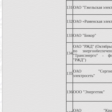
131
ОАО "Гжельская элект
132
ОАО «Раменская элект
133
ОАО "Бикор"
ОАО "РЖД" (Октябрьс
по энергообеспе
134
"Трансэнерго" - 
"РЖД")
ОАО "Сергиево-
135
электросеть"
136
ООО "Энергетик"
ОАО "Красноз