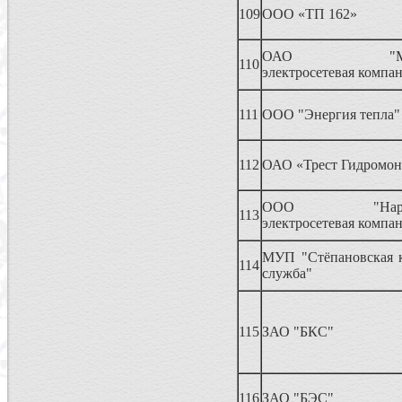
109
ООО «ТП 162»
ОАО "Мытищ
110
электросетевая компа
111
ООО "Энергия тепла"
112
ОАО «Трест Гидромо
ООО "Наро-Ф
113
электросетевая компа
МУП "Стёпановская 
114
служба"
115
ЗАО "БКС"
116
ЗАО "БЭС"