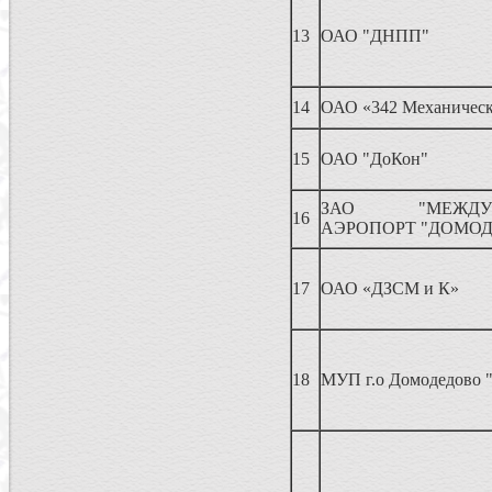
13
ОАО "ДНПП"
14
ОАО «342 Механическ
15
ОАО "ДоКон"
ЗАО "МЕЖДУН
16
АЭРОПОРТ "ДОМО
17
ОАО «ДЗСМ и К»
18
МУП г.о Домодедово "