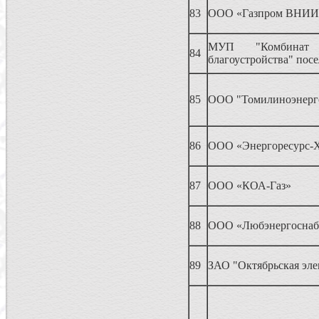
83
ООО «Газпром ВНИИ
МУП "Комбин
84
благоустройства" пос
85
ООО "Томилиноэнерг
86
ООО «Энергоресурс-
87
ООО «КОА-Газ»
88
ООО «Любэнергоснаб
89
ЗАО "Октябрьская эле