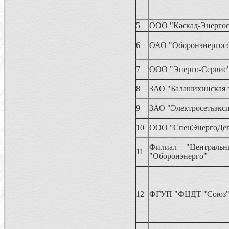
5
ООО "Каскад-Энергос
6
ОАО "Оборонэнергос
7
ООО "Энерго-Сервис
8
ЗАО "Балашихинская э
9
ЗАО "Электросетьэкс
10
ООО "СпецЭнергоДев
Филиал "Централ
11
"Оборонэнерго"
12
ФГУП "ФЦДТ "Союз