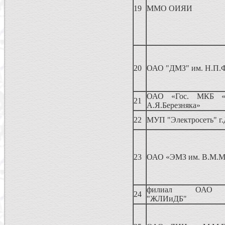
19
ММО ОИЯИ
20
ОАО "ДМЗ" им. Н.П.
ОАО «Гос. МКБ «Р
21
А.Я.Березняка»
22
МУП "Электросеть" г
23
ОАО «ЭМЗ им. В.М.М
филиал ОАО «
24
"ЖЛИиДБ"