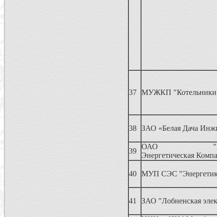
37
МУЖКП "Котельники
38
ЗАО «Белая Дача Инж
ОАО "Регио
39
Энергетическая Комп
40
МУП СЭС "Энергети
41
ЗАО "Лобненская элек