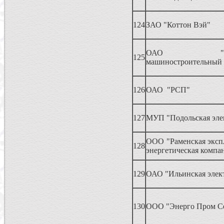
124
ЗАО "Коттон Вэй"
ОАО "Демих
125
машиностроительный 
126
ОАО "РСП"
127
МУП "Подольская эле
ООО "Раменская эксп
128
энергетическая компа
129
ОАО "Ильинская элек
130
ООО "Энерго Пром С