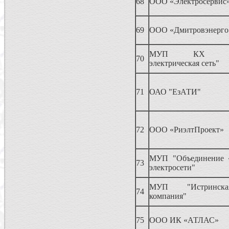
68
ООО «Электросервис
69
ООО «Дмитровэнерго
МУП КХ "Его
70
электрическая сеть"
71
ОАО "ЕзАТИ"
72
ООО «РиэлтПроект»
МУП "Объединение 
73
электросети"
МУП "Истринска
74
компания"
75
ООО ИК «АТЛАС»