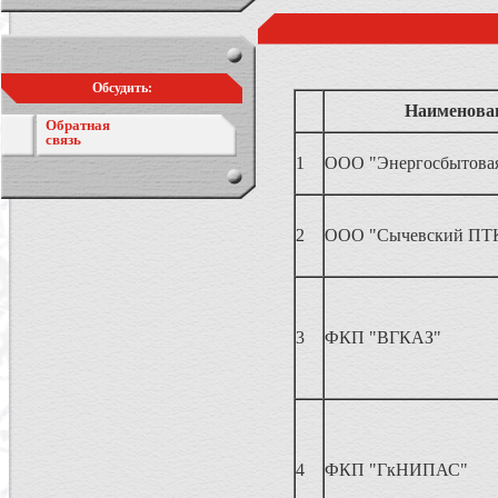
Обсудить:
Наименова
Обратная
связь
1
ООО "Энергосбытовая
2
ООО "Сычевский ПТ
3
ФКП "ВГКАЗ"
4
ФКП "ГкНИПАС"