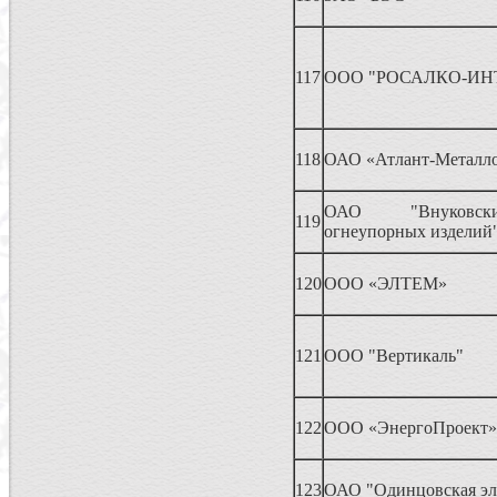
117
ООО "РОСАЛКО-ИН
118
ОАО «Атлант-Металло
ОАО "Внуковск
119
огнеупорных изделий
120
ООО «ЭЛТЕМ»
121
ООО "Вертикаль"
122
ООО «ЭнергоПроект»
123
ОАО "Одинцовская эл