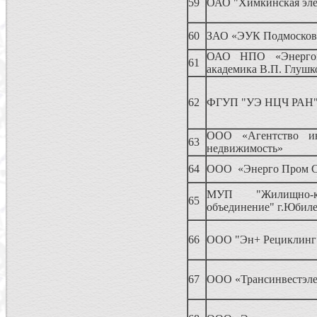
59
ОАО "Химкинская эле
60
ЗАО «ЭУК Подмосков
ОАО НПО «Энерго
61
академика В.П. Глушк
62
ФГУП "УЭ НЦЧ РАН
ООО «Агентство и
63
недвижимость»
64
ООО «Энерго Пром С
МУП "Жилищно-ко
65
объединение" г.Юбил
66
ООО "Эн+ Рециклинг
67
ООО «Трансинвестэле