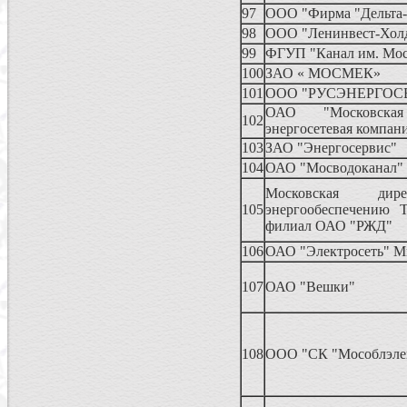
97
ООО "Фирма "Дельта-
98
ООО "Ленинвест-Хол
99
ФГУП "Канал им. Мо
100
ЗАО « МОСМЕК»
101
ООО "РУСЭНЕРГОС
ОАО "Московская
102
энергосетевая компан
103
ЗАО "Энергосервис"
104
ОАО "Мосводоканал"
Московская ди
105
энергообеспечению Т
филиал ОАО "РЖД"
106
ОАО "Электросеть" 
107
ОАО "Вешки"
108
ООО "СК "Мособлэле