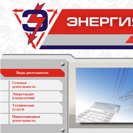
Виды деятельности:
Сетевая
деятельность
Энергоаудит
и консалтинг
Технические
услуги
Инновационная
деятельность