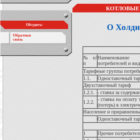
КОТЛОВЫЕ 
Обсудить:
О Холди
Обратная
связь
№ п/
Наименование 
п
потребителей и ви
Тарифные группы потребит
1.1.
Одноставочный та
Двухставочный тариф
1.2.1.
- ставка за содерж
- ставка на оплату
1.2.2.
(потерь) в электрич
Население и приравненны
Одноставочный тар
1
Прочие потребител