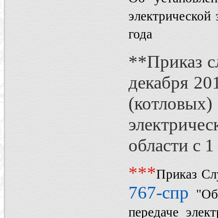
электрической 
года
**Приказ с
декабря 20
(котловы
электриче
области с 1
**
*
Приказ Сл
767-спр
"Об
передаче элек