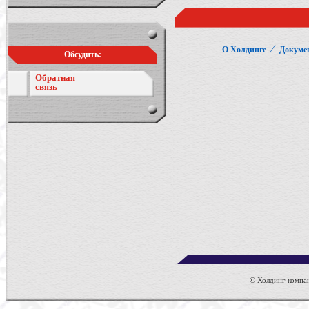
⁄
О Холдинге
Докуме
Обсудить:
Обратная
связь
© Холдинг компан