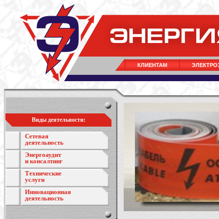
КЛИЕНТАМ
ЭЛЕКТРО
Виды деятельности:
Сетевая
деятельность
Энергоаудит
и консалтинг
Технические
услуги
Инновационная
деятельность