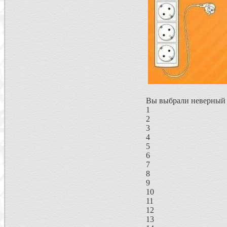
Вы выбрали неверный в
1
2
3
4
5
6
7
8
9
10
11
12
13