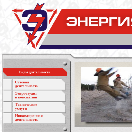
Виды деятельности:
Сетевая
деятельность
Энергоаудит
и консалтинг
Технические
услуги
Инновационная
деятельность