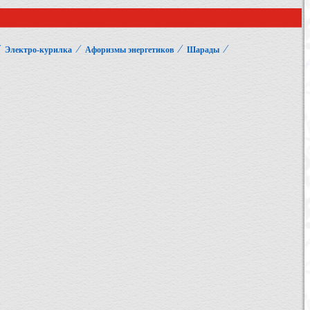
⁄
⁄
⁄
⁄
Электро-курилка
Афоризмы энергетиков
Шарады